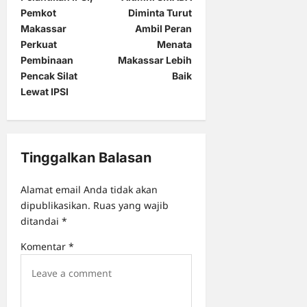
o
Pemkot
Diminta Turut
s
Makassar
Ambil Peran
t
Perkuat
Menata
Pembinaan
Makassar Lebih
n
Pencak Silat
Baik
a
Lewat IPSI
v
i
g
Tinggalkan Balasan
a
Alamat email Anda tidak akan
t
dipublikasikan.
Ruas yang wajib
i
ditandai
*
o
Komentar
*
n