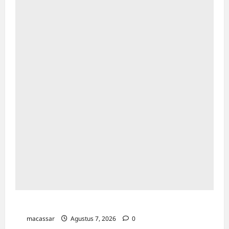
TP PKK Makassar Gelar Kajian Islam
macassar
Agustus 7, 2026
0