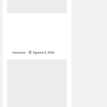
Perkuat Ekosistem Otomotif
Nasional, Yayasan Astra
Pamerkan UMKM Binaan
dan SDM Unggul di GIIAS
2026
macassar
Agustus 5, 2026
0