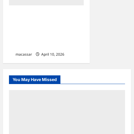
Tekanan Ramadan &
Lebaran, Penjualan Mobil
Nasional 3 Bulan Pertama
2026 Tembus 209 Ribu Unit,
Astra Masih Rajai Pasar
macassar
April 10, 2026
0
You May Have Missed