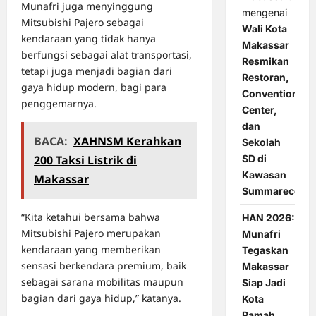
Munafri juga menyinggung
mengenai
Mitsubishi Pajero sebagai
Wali Kota
kendaraan yang tidak hanya
Makassar
berfungsi sebagai alat transportasi,
Resmikan
tetapi juga menjadi bagian dari
Restoran,
gaya hidup modern, bagi para
Convention
penggemarnya.
Center,
dan
BACA:
XAHNSM Kerahkan
Sekolah
SD di
200 Taksi Listrik di
Kawasan
Makassar
Summarecon
“Kita ketahui bersama bahwa
HAN 2026:
Mitsubishi Pajero merupakan
Munafri
kendaraan yang memberikan
Tegaskan
sensasi berkendara premium, baik
Makassar
sebagai sarana mobilitas maupun
Siap Jadi
bagian dari gaya hidup,” katanya.
Kota
Ramah