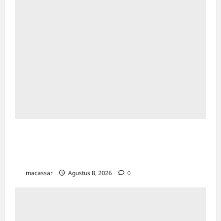
Ultah ke-64 Hotel Indonesia Kempinski
Jakarta: Usung Tema Ādi Kartā &
Penghormatan Warisan Sukarno
macassar
Agustus 8, 2026
0