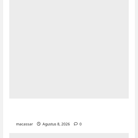
Maxim Resmi Mengoperasikan Layanan
Bajaj Hemat di Kota Palopo
macassar
Agustus 8, 2026
0