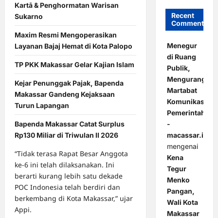
Kartā & Penghormatan Warisan
Recent
Sukarno
Comments
Maxim Resmi Mengoperasikan
Menegur
Layanan Bajaj Hemat di Kota Palopo
di Ruang
TP PKK Makassar Gelar Kajian Islam
Publik,
Mengurangi
Kejar Penunggak Pajak, Bapenda
Martabat
Makassar Gandeng Kejaksaan
Komunikasi
Turun Lapangan
Pemerintahan
-
Bapenda Makassar Catat Surplus
macassar.id
Rp130 Miliar di Triwulan II 2026
mengenai
“Tidak terasa Rapat Besar Anggota
Kena
ke-6 ini telah dilaksanakan. Ini
Tegur
berarti kurang lebih satu dekade
Menko
POC Indonesia telah berdiri dan
Pangan,
berkembang di Kota Makassar,” ujar
Wali Kota
Appi.
Makassar