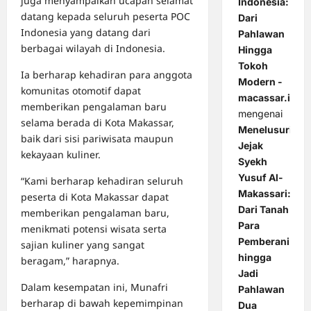
juga menyampaikan ucapan selamat
Indonesia:
datang kepada seluruh peserta POC
Dari
Indonesia yang datang dari
Pahlawan
berbagai wilayah di Indonesia.
Hingga
Tokoh
Ia berharap kehadiran para anggota
Modern -
komunitas otomotif dapat
macassar.id
memberikan pengalaman baru
mengenai
selama berada di Kota Makassar,
Menelusuri
baik dari sisi pariwisata maupun
Jejak
kekayaan kuliner.
Syekh
Yusuf Al-
“Kami berharap kehadiran seluruh
Makassari:
peserta di Kota Makassar dapat
Dari Tanah
memberikan pengalaman baru,
Para
menikmati potensi wisata serta
Pemberani
sajian kuliner yang sangat
hingga
beragam,” harapnya.
Jadi
Dalam kesempatan ini, Munafri
Pahlawan
berharap di bawah kepemimpinan
Dua