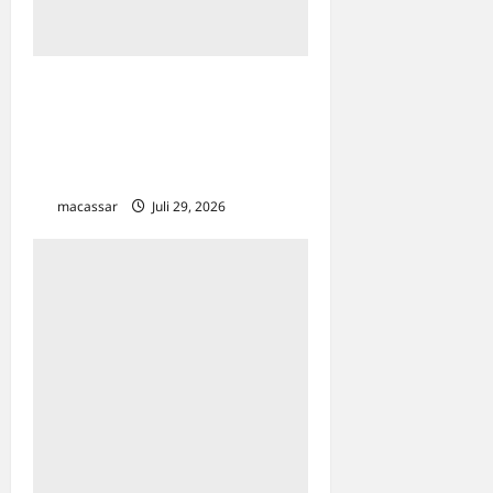
Astranauts 2026
Menetapkan 12 Pemenang
Inovasi Digital Terbaik Grup
Astra
macassar
Juli 29, 2026
0