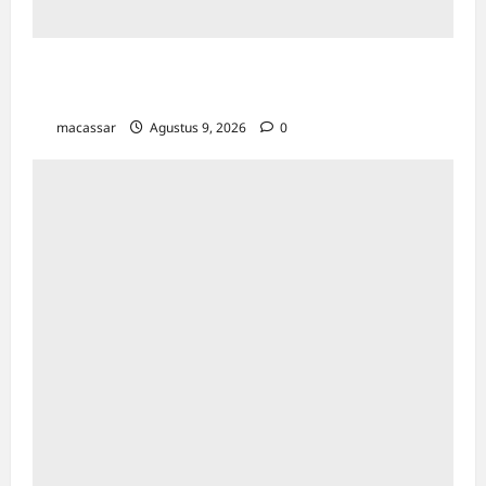
Sejarah Kota Makassar: Berawal Dari
“Penampakan Nabi”
macassar
Agustus 9, 2026
0