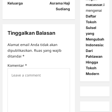
a
Keluarga
Asrama Haji
macassar.id
Sudiang
v
mengenai
Daftar
i
Tokoh
g
Sulsel
Tinggalkan Balasan
a
yang
Mengubah
t
Alamat email Anda tidak akan
Indonesia:
i
dipublikasikan.
Ruas yang wajib
Dari
o
ditandai
*
Pahlawan
Hingga
n
Komentar
*
Tokoh
Modern