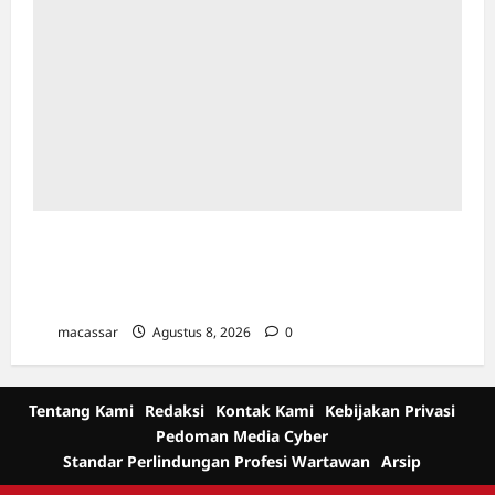
Ultah ke-64 Hotel Indonesia Kempinski
Jakarta: Usung Tema Ādi Kartā &
Penghormatan Warisan Sukarno
macassar
Agustus 8, 2026
0
Tentang Kami
Redaksi
Kontak Kami
Kebijakan Privasi
Pedoman Media Cyber
Standar Perlindungan Profesi Wartawan
Arsip