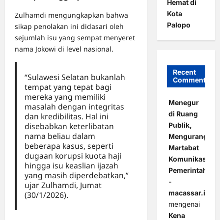
Hemat di
Kota
Zulhamdi mengungkapkan bahwa
Palopo
sikap penolakan ini didasari oleh
sejumlah isu yang sempat menyeret
nama Jokowi di level nasional.
Recent
“Sulawesi Selatan bukanlah
Comments
tempat yang tepat bagi
mereka yang memiliki
Menegur
masalah dengan integritas
di Ruang
dan kredibilitas. Hal ini
Publik,
disebabkan keterlibatan
nama beliau dalam
Mengurangi
beberapa kasus, seperti
Martabat
dugaan korupsi kuota haji
Komunikasi
hingga isu keaslian ijazah
Pemerintahan
yang masih diperdebatkan,”
-
ujar Zulhamdi, Jumat
macassar.id
(30/1/2026).
mengenai
Kena