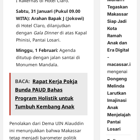
I Rakernas di Hotel Claro.
Tegaskan
Sabtu, 31 Januari (Pukul 09.00
Makassar
WITA):
Arahan Bapak J (Jokowi)
Siap Jadi
di Hotel Claro, dilanjutkan
Kota
dengan
Gala Dinner
di atas Kapal
Ramah
Phinisi, Pantai Losari.
Anak dan
Era Digital
Minggu, 1 Februari:
Agenda
-
ditutup dengan jalan santai di
macassar.id
Monumen Mandala.
mengenai
Dongeng
BACA:
Rapat Kerja Pokja
Melinda
Bunda PAUD Bahas
Larutkan
Program Holistik untuk
Imajinasi
Tumbuh Kembang Anak
Anak
Menjelajah
Pantai
Penolakan dari Dema UIN Alauddin
Losari
ini menunjukkan bahwa Makassar
tetap menjadi barometer politik