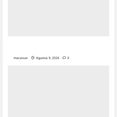
Kesempatan Kerja Inklusif Harus Hadir untuk
Semua, Termasuk Penyandang Disabilitas
macassar
Agustus 9, 2026
0