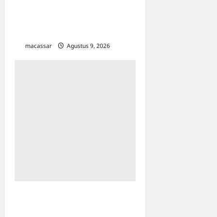
Matangkan HUT RI Ke-81:
Karebosi Jadi Pusat Upacara
Utama
macassar
Agustus 9, 2026
0
Kesempatan Kerja Inklusif
Harus Hadir untuk Semua,