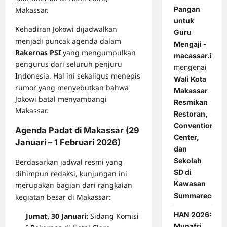
Pangan
Makassar.
untuk
Kehadiran Jokowi dijadwalkan
Guru
menjadi puncak agenda dalam
Mengaji -
Rakernas PSI
yang mengumpulkan
macassar.id
pengurus dari seluruh penjuru
mengenai
Indonesia. Hal ini sekaligus menepis
Wali Kota
rumor yang menyebutkan bahwa
Makassar
Jokowi batal menyambangi
Resmikan
Makassar.
Restoran,
Convention
Agenda Padat di Makassar (29
Center,
Januari – 1 Februari 2026)
dan
Sekolah
Berdasarkan jadwal resmi yang
SD di
dihimpun redaksi, kunjungan ini
Kawasan
merupakan bagian dari rangkaian
Summarecon
kegiatan besar di Makassar:
HAN 2026:
Jumat, 30 Januari:
Sidang Komisi
Munafri