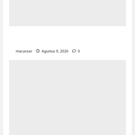
Pemkot Makassar Matangkan HUT RI Ke-81:
Karebosi Jadi Pusat Upacara Utama
macassar
Agustus 9, 2026
0