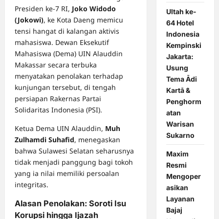
Presiden ke-7 RI,
Joko Widodo
Ultah ke-
(Jokowi)
, ke Kota Daeng memicu
64 Hotel
tensi hangat di kalangan aktivis
Indonesia
mahasiswa. Dewan Eksekutif
Kempinski
Mahasiswa (Dema) UIN Alauddin
Jakarta:
Makassar secara terbuka
Usung
menyatakan penolakan terhadap
Tema Ādi
kunjungan tersebut, di tengah
Kartā &
persiapan Rakernas Partai
Penghorm
Solidaritas Indonesia (PSI).
atan
Warisan
Ketua Dema UIN Alauddin,
Muh
Sukarno
Zulhamdi Suhafid
, menegaskan
bahwa Sulawesi Selatan seharusnya
Maxim
tidak menjadi panggung bagi tokoh
Resmi
yang ia nilai memiliki persoalan
Mengoper
integritas.
asikan
Layanan
Alasan Penolakan: Soroti Isu
Bajaj
Korupsi hingga Ijazah