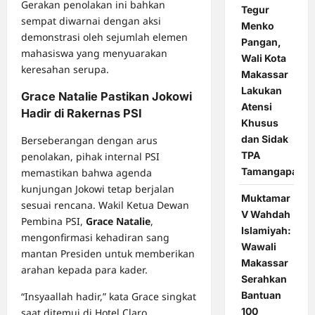
Gerakan penolakan ini bahkan
Tegur
sempat diwarnai dengan aksi
Menko
demonstrasi oleh sejumlah elemen
Pangan,
mahasiswa yang menyuarakan
Wali Kota
keresahan serupa.
Makassar
Lakukan
Grace Natalie Pastikan Jokowi
Atensi
Hadir di Rakernas PSI
Khusus
dan Sidak
Berseberangan dengan arus
TPA
penolakan, pihak internal PSI
Tamangapa
memastikan bahwa agenda
kunjungan Jokowi tetap berjalan
Muktamar
sesuai rencana. Wakil Ketua Dewan
V Wahdah
Pembina PSI,
Grace Natalie
,
Islamiyah:
mengonfirmasi kehadiran sang
Wawali
mantan Presiden untuk memberikan
Makassar
arahan kepada para kader.
Serahkan
Bantuan
“Insyaallah hadir,” kata Grace singkat
100
saat ditemui di Hotel Claro,