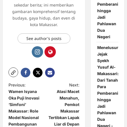
Pemberani
sekedar berita; ini memberikan
hingga
gambaran komprehensif tentang
Jadi
budaya, gaya hidup, dan even di
Pahlawan
kota Makassar.
Dua
Negeri
See author's posts
Menelusuri
Jejak
Syekh
Yusuf Al-
Makassari:
Dari Tanah
P
Previous:
Next:
Para
Wamen Isyana
Atasi Macet
Pemberani
o
Oka Puji Inovasi
Menahun,
hingga
s
‘Simfoni’
Pemkot
Jadi
t
Makassar: Role
Makassar
Pahlawan
Model Nasional
Tertibkan Lapak
Dua
n
Pembangunan
Liar di Depan
Negeri -