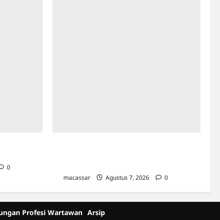
us Rp130
Sinergi Kawal Proyek Strategis, Kejati Sulsel
dan Angkasa Pura Indonesia Resmi Tekan
PKS
0
macassar
Agustus 7, 2026
0
dungan Profesi Wartawan
Arsip