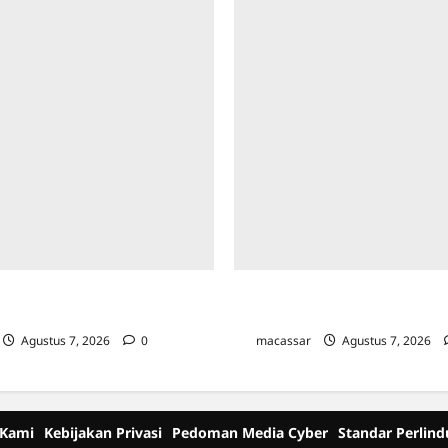
ggak Pajak, Bapenda Makassar
Bapenda Makassar Catat Surpl
aksaan Turun Lapangan
Miliar di Triwulan II 2026
Agustus 7, 2026
0
macassar
Agustus 7, 2026
 Kami
Kebijakan Privasi
Pedoman Media Cyber
Standar Perlin