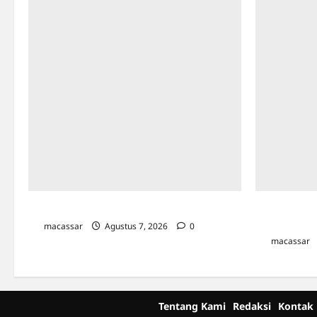
TP PKK Makassar Gelar Kajian Islam
Kejar Penun
Gandeng Kej
macassar
Agustus 7, 2026
0
macassar
Tentang Kami
Redaksi
Kontak