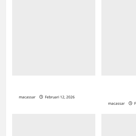
Pemkot Makassar Siapkan PKL Lokasi
2.181 Usulan M
Khusus dan Sentra UMKM
Pemkot Makassa
Kesehatan hingg
macassar
Februari 12, 2026
0
macassar
F