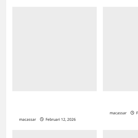
Hut 66 Tahun Kab Takalar, Gubernur
Wanita Paruh B
Andi Sudirman Beri Kado Infrastruktur
Emas di Somba O
Jalan hingga Bantuan untuk Rakyat
macassar
F
macassar
Februari 12, 2026
0