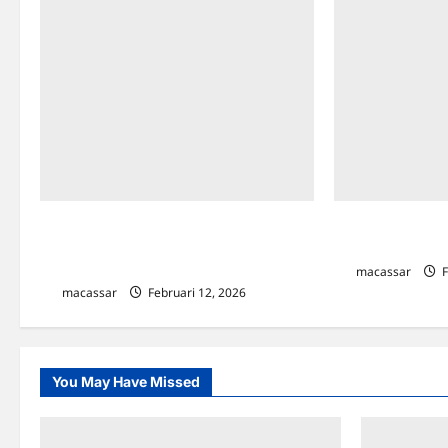
Camat Mariso Temui Dirut Perumda
Pertama Kali, D
Pasar Makassar, Bahas Penataan
Raih Predikat 
Pedagang yang Lebih Humanis
macassar
F
macassar
Februari 12, 2026
0
You May Have Missed