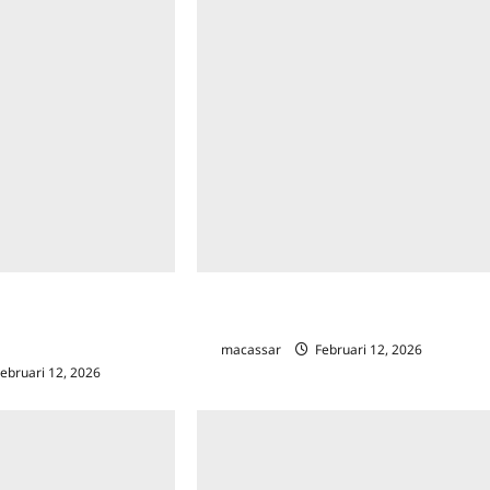
asuk Musrenbang,
Allah Membela AgamaNya: Pelajaran-
r Fokus Pendidikan,
Pelajaran Dari Epstein’s File
a Infrastruktur
macassar
Februari 12, 2026
0
ebruari 12, 2026
0