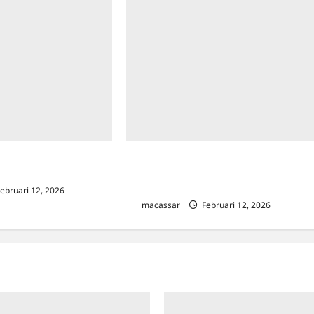
PM-PTSP Kota Makassar
Wamendagri Bima Arya Puji
WBK dari KemenPAN-RB
Kepemimpinan Munafri, Sebut Banyak
Gebrakan
ebruari 12, 2026
0
macassar
Februari 12, 2026
0