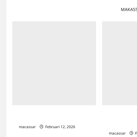
MAKASSA
Data IPM Meningkat, Sekda Sulsel
MTQ KORPRI Nasi
Tekankan Pentingnya K3
Agustus, Makas
Bersiap Sambut 
macassar
Februari 12, 2026
0
macassar
F