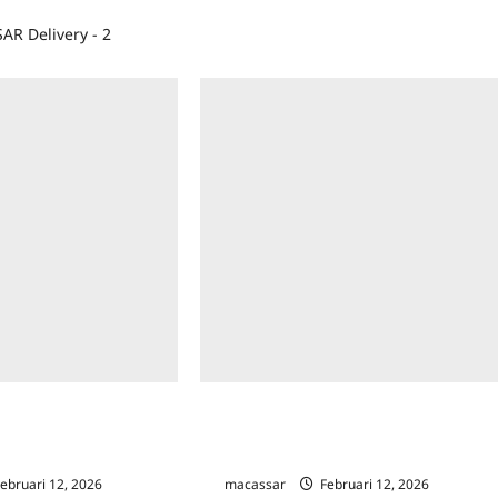
R Delivery - 2
onal 2026 Digelar
Lapangan Gaspa Palopo Rampung,
sar dan Pangkep
Gubernur Sulsel: Semoga Jadi Sarana
38 Provinsi
Pola Hidup Sehat Warga
ebruari 12, 2026
0
macassar
Februari 12, 2026
0