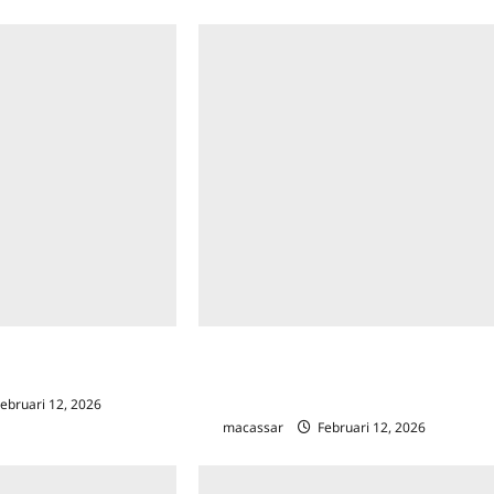
aya Nekat Rampok Toko
KPP Pratama Makassar Utara Gelar
pu Seorang Diri
Sosialisasi SPT Tahunan di Universitas
Hasanuddin
ebruari 12, 2026
0
macassar
Februari 12, 2026
0