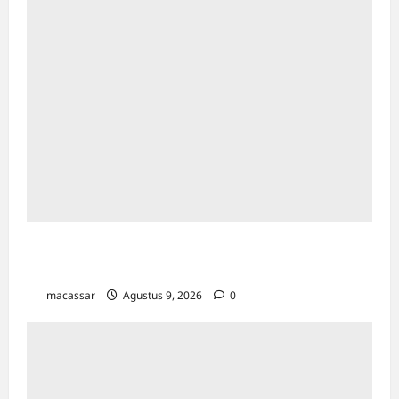
Sejarah Kota Makassar: Berawal Dari
“Penampakan Nabi”
macassar
Agustus 9, 2026
0