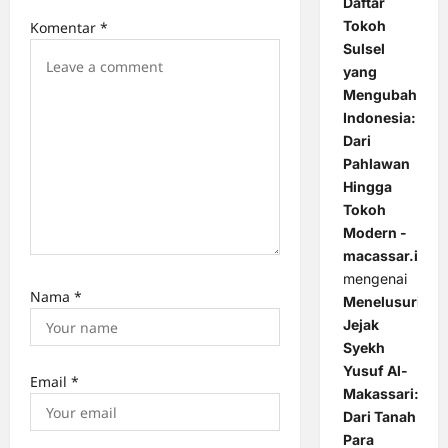
n
Daftar
Tokoh
Komentar
*
Sulsel
yang
Mengubah
Indonesia:
Dari
Pahlawan
Hingga
Tokoh
Modern -
macassar.id
mengenai
Nama
*
Menelusuri
Jejak
Syekh
Yusuf Al-
Email
*
Makassari:
Dari Tanah
Para