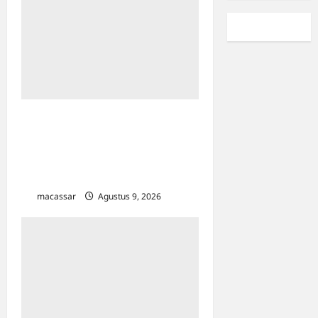
Kesempatan Kerja Inklusif
Harus Hadir untuk Semua,
Termasuk Penyandang
Disabilitas
macassar
Agustus 9, 2026
0