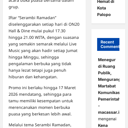
acara buka puasa bersama dalam
Hemat di
grup.
Kota
Palopo
Iftar “Serambi Ramadan”
diselenggarakan setiap hari di ON20
Hall & Dine mulai pukul 17.30
hingga 21.00 WITA, dengan suasana
Recent
yang semakin semarak melalui Live
Comments
Music yang akan hadir setiap Jumat
hingga Minggu, sehingga
Menegur
pengalaman berbuka yang tidak
di Ruang
hanya lezat tetapi juga penuh
Publik,
hiburan dan kehangatan.
Mengurangi
Martabat
Promo ini berlaku hingga 17 Maret
Komunikasi
2026 mendatang, sehingga para
Pemerintahan
tamu memiliki kesempatan untuk
-
merencanakan momen berbuka
macassar.id
puasa yang berkesan lebih awal.
mengenai
Melalui tema Serambi Ramadan,
Kena