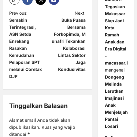
Tegaskan
P
Previous:
Next:
Makassar
Semakin
Buka Puasa
Siap Jadi
o
Terintegrasi,
Bersama
Kota
s
ASN Setda
Forkopimda, M
Ramah
t
Enrekang
unafri Tekankan
Anak dan
Rasakan
Kolaborasi
Era Digital
n
Kemudahan
Lintas Sektor
-
a
Pelaporan SPT
Jaga
macassar.id
melalui Coretax
Kondusivitas
v
mengenai
DJP
Dongeng
i
Melinda
g
Larutkan
Imajinasi
a
Tinggalkan Balasan
Anak
t
Menjelajah
i
Pantai
Alamat email Anda tidak akan
Losari
o
dipublikasikan.
Ruas yang wajib
ditandai
*