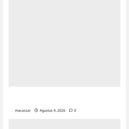
Pemkot Makassar Matangkan HUT RI Ke-81:
Karebosi Jadi Pusat Upacara Utama
macassar
Agustus 9, 2026
0