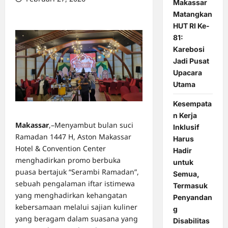
Makassar
0 comments
Matangkan
HUT RI Ke-
81:
Karebosi
Jadi Pusat
Upacara
Utama
Kesempata
n Kerja
Makassar
,–Menyambut bulan suci
Inklusif
Ramadan 1447 H, Aston Makassar
Harus
Hotel & Convention Center
Hadir
menghadirkan promo berbuka
untuk
puasa bertajuk “Serambi Ramadan”,
Semua,
sebuah pengalaman iftar istimewa
Termasuk
yang menghadirkan kehangatan
Penyandan
kebersamaan melalui sajian kuliner
g
yang beragam dalam suasana yang
Disabilitas