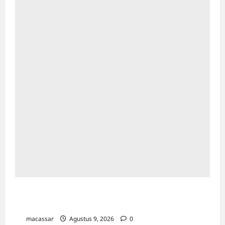
Kesempatan Kerja Inklusif Harus Hadir untuk
Semua, Termasuk Penyandang Disabilitas
macassar
Agustus 9, 2026
0