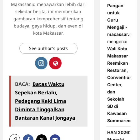
Makassar.id menawarkan lebih dari
Pangan
sekedar berita; ini memberikan
untuk
gambaran komprehensif tentang
Guru
budaya, gaya hidup, dan even di
Mengaji -
kota Makassar.
macassar.id
mengenai
See author's posts
Wali Kota
Makassar
Resmikan
Restoran,
Convention
BACA:
Batas Waktu
Center,
dan
Sepekan Berlalu,
Sekolah
Pedagang Kaki Lima
SD di
Diminta Tinggalkan
Kawasan
Bantaran Kanal Jongaya
Summarecon
HAN 2026:
Munafri