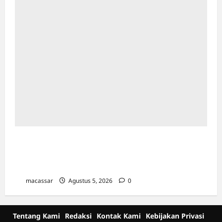
Hadiri Forum ADINKES di Malang, Wawali
Aliyah Mustika Tegaskan Komitmen
Eliminasi AIDS, TBC, dan Malaria
macassar
Agustus 5, 2026
0
Tentang Kami
Redaksi
Kontak Kami
Kebijakan Privasi