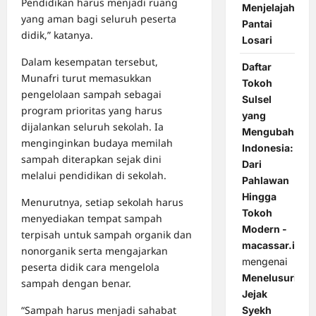
Pendidikan harus menjadi ruang
Menjelajah
yang aman bagi seluruh peserta
Pantai
didik,” katanya.
Losari
Dalam kesempatan tersebut,
Daftar
Munafri turut memasukkan
Tokoh
pengelolaan sampah sebagai
Sulsel
program prioritas yang harus
yang
dijalankan seluruh sekolah. Ia
Mengubah
menginginkan budaya memilah
Indonesia:
sampah diterapkan sejak dini
Dari
melalui pendidikan di sekolah.
Pahlawan
Hingga
Menurutnya, setiap sekolah harus
Tokoh
menyediakan tempat sampah
Modern -
terpisah untuk sampah organik dan
macassar.id
nonorganik serta mengajarkan
mengenai
peserta didik cara mengelola
Menelusuri
sampah dengan benar.
Jejak
“Sampah harus menjadi sahabat
Syekh