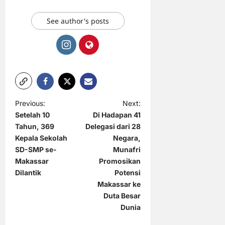
See author's posts
P
Previous:
Next:
Setelah 10
Di Hadapan 41
o
Tahun, 369
Delegasi dari 28
s
Kepala Sekolah
Negara,
t
SD-SMP se-
Munafri
Makassar
Promosikan
n
Dilantik
Potensi
a
Makassar ke
Duta Besar
v
Dunia
i