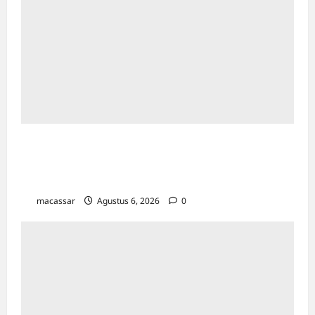
HUT ke-7, Primaya Hospital Bekasi Utara Rilis
3 Layanan Unggulan & Lindungi 300 Pekerja
Rentan
macassar
Agustus 6, 2026
0