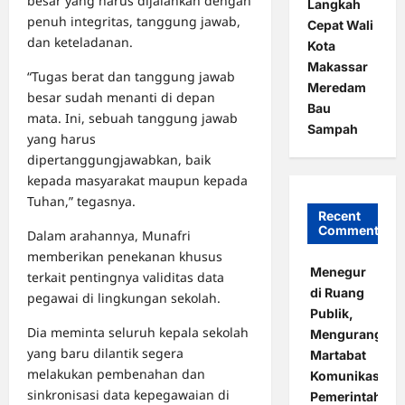
besar yang harus dijalankan dengan
Langkah
penuh integritas, tanggung jawab,
Cepat Wali
dan keteladanan.
Kota
Makassar
“Tugas berat dan tanggung jawab
Meredam
besar sudah menanti di depan
Bau
mata. Ini, sebuah tanggung jawab
Sampah
yang harus
dipertanggungjawabkan, baik
kepada masyarakat maupun kepada
Tuhan,” tegasnya.
Recent
Comments
Dalam arahannya, Munafri
memberikan penekanan khusus
Menegur
terkait pentingnya validitas data
di Ruang
pegawai di lingkungan sekolah.
Publik,
Dia meminta seluruh kepala sekolah
Mengurangi
yang baru dilantik segera
Martabat
melakukan pembenahan dan
Komunikasi
sinkronisasi data kepegawaian di
Pemerintahan