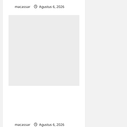
macassar
Agustus 6, 2026
0
HUT ke-7, Primaya Hospital
Bekasi Utara Rilis 3 Layanan
Unggulan & Lindungi 300
Pekerja Rentan
macassar
Agustus 6, 2026
0