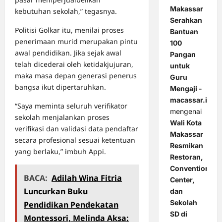
Makassar
kebutuhan sekolah,” tegasnya.
Serahkan
Politisi Golkar itu, menilai proses
Bantuan
penerimaan murid merupakan pintu
100
awal pendidikan. Jika sejak awal
Pangan
telah dicederai oleh ketidakjujuran,
untuk
maka masa depan generasi penerus
Guru
bangsa ikut dipertaruhkan.
Mengaji -
macassar.id
“Saya meminta seluruh verifikator
mengenai
sekolah menjalankan proses
Wali Kota
verifikasi dan validasi data pendaftar
Makassar
secara profesional sesuai ketentuan
Resmikan
yang berlaku,” imbuh Appi.
Restoran,
Convention
BACA:
Adilah Wina Fitria
Center,
Luncurkan Buku
dan
Sekolah
Pendidikan Pendekatan
SD di
Montessori, Melinda Aksa: