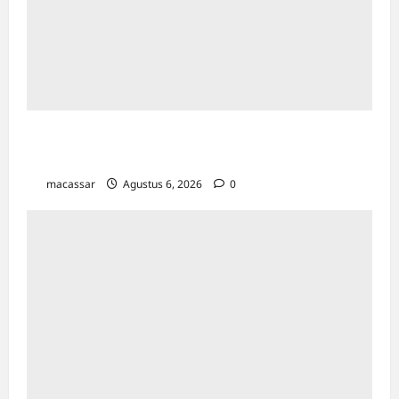
Sekdis Dinkes Makassar Dampingi Wawali di
Forum Adinkes
macassar
Agustus 6, 2026
0