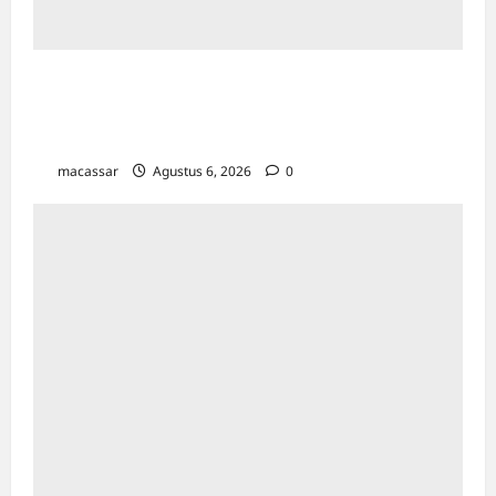
Sineas Makassar Dobrak Perfilman Nasional
Lewat Film Thriller “Toko Perlengkapan
Mayat”
macassar
Agustus 6, 2026
0