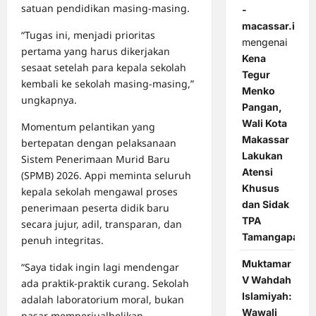
satuan pendidikan masing-masing.
-
macassar.id
“Tugas ini, menjadi prioritas
mengenai
pertama yang harus dikerjakan
Kena
sesaat setelah para kepala sekolah
Tegur
kembali ke sekolah masing-masing,”
Menko
ungkapnya.
Pangan,
Wali Kota
Momentum pelantikan yang
Makassar
bertepatan dengan pelaksanaan
Lakukan
Sistem Penerimaan Murid Baru
Atensi
(SPMB) 2026. Appi meminta seluruh
Khusus
kepala sekolah mengawal proses
dan Sidak
penerimaan peserta didik baru
TPA
secara jujur, adil, transparan, dan
Tamangapa
penuh integritas.
Muktamar
“Saya tidak ingin lagi mendengar
V Wahdah
ada praktik-praktik curang. Sekolah
Islamiyah:
adalah laboratorium moral, bukan
Wawali
pasar memperjualbelikan