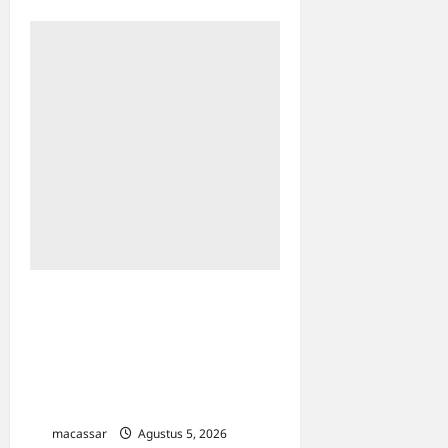
Hadiri Forum ADINKES di
Malang, Wawali Aliyah
Mustika Tegaskan
Komitmen Eliminasi AIDS,
TBC, dan Malaria
macassar
Agustus 5, 2026
0