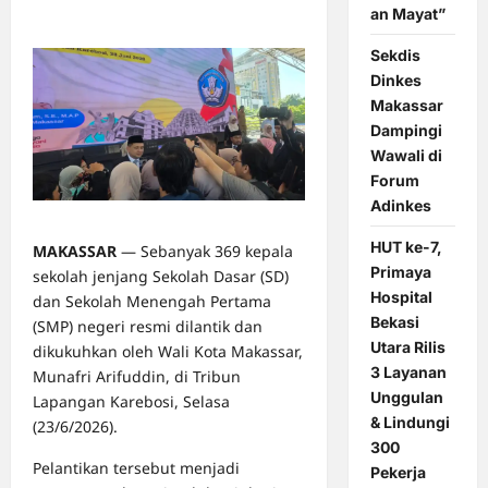
0 comments
an Mayat”
Sekdis
Dinkes
Makassar
Dampingi
Wawali di
Forum
Adinkes
HUT ke-7,
MAKASSAR
— Sebanyak 369 kepala
Primaya
sekolah jenjang Sekolah Dasar (SD)
Hospital
dan Sekolah Menengah Pertama
Bekasi
(SMP) negeri resmi dilantik dan
Utara Rilis
dikukuhkan oleh Wali Kota Makassar,
3 Layanan
Munafri Arifuddin, di Tribun
Unggulan
Lapangan Karebosi, Selasa
& Lindungi
(23/6/2026).
300
Pelantikan tersebut menjadi
Pekerja