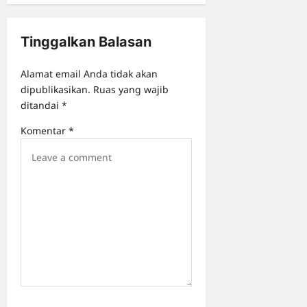
g
a
Tinggalkan Balasan
t
i
Alamat email Anda tidak akan
o
dipublikasikan.
Ruas yang wajib
ditandai
*
n
Komentar
*