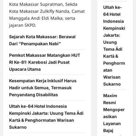
Kota Makassar Supratman, Sekda
Ultah ke-
Kota Makassar Zulkifly Nanda, Camat
64 Hotel
Manggala Andi Eldi Malka, serta
Indonesia
jajaran SKPD.
Kempinski
Jakarta:
Sejarah Kota Makassar: Berawal
Usung
Dari “Penampakan Nabi”
Tema Ādi
Pemkot Makassar Matangkan HUT
Kartā &
RI Ke-81: Karebosi Jadi Pusat
Penghorm
Upacara Utama
atan
Warisan
Kesempatan Kerja Inklusif Harus
Sukarno
Hadir untuk Semua, Termasuk
Penyandang Disabilitas
Maxim
Resmi
Ultah ke-64 Hotel Indonesia
Mengoper
Kempinski Jakarta: Usung Tema Ādi
asikan
Kartā & Penghormatan Warisan
Layanan
Sukarno
Bajaj