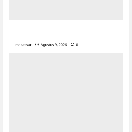
Kesempatan Kerja Inklusif Harus Hadir untuk
Semua, Termasuk Penyandang Disabilitas
macassar
Agustus 9, 2026
0