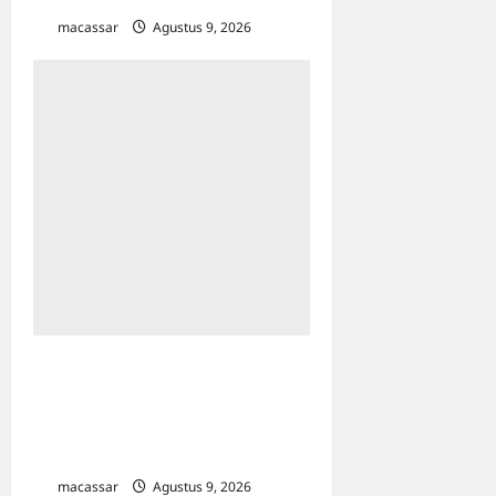
macassar
Agustus 9, 2026
0
Kesempatan Kerja Inklusif
Harus Hadir untuk Semua,
Termasuk Penyandang
Disabilitas
macassar
Agustus 9, 2026
0