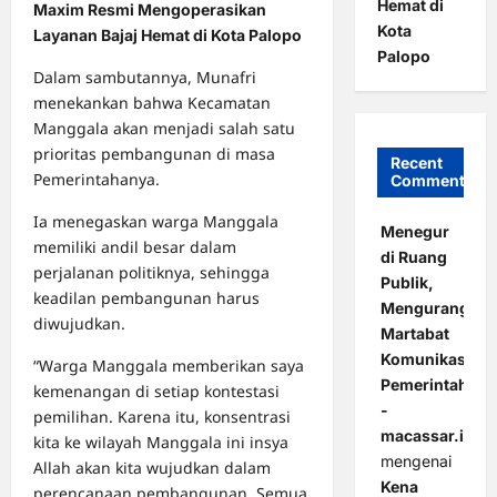
Hemat di
Maxim Resmi Mengoperasikan
Kota
Layanan Bajaj Hemat di Kota Palopo
Palopo
Dalam sambutannya, Munafri
menekankan bahwa Kecamatan
Manggala akan menjadi salah satu
prioritas pembangunan di masa
Recent
Pemerintahanya.
Comments
Ia menegaskan warga Manggala
Menegur
memiliki andil besar dalam
di Ruang
perjalanan politiknya, sehingga
Publik,
keadilan pembangunan harus
Mengurangi
diwujudkan.
Martabat
Komunikasi
“Warga Manggala memberikan saya
Pemerintahan
kemenangan di setiap kontestasi
-
pemilihan. Karena itu, konsentrasi
macassar.id
kita ke wilayah Manggala ini insya
mengenai
Allah akan kita wujudkan dalam
Kena
perencanaan pembangunan. Semua