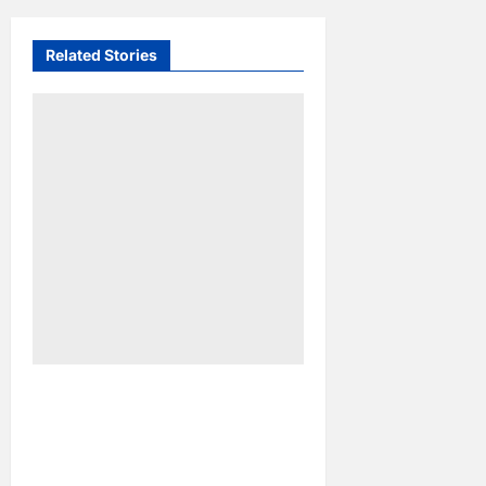
Related Stories
Pemkot Makassar
Matangkan HUT RI Ke-81:
Karebosi Jadi Pusat Upacara
Utama