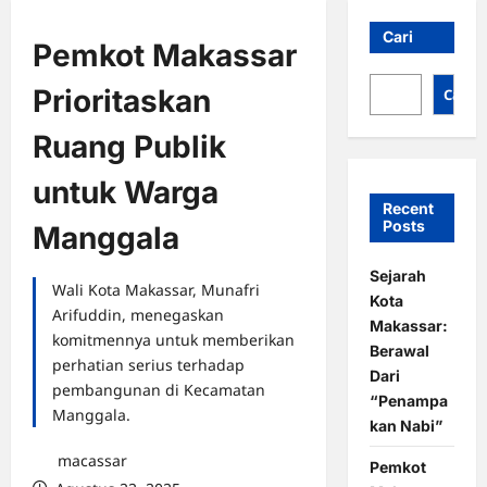
Cari
Pemkot Makassar
Prioritaskan
Cari
Ruang Publik
untuk Warga
Recent
Posts
Manggala
Sejarah
Wali Kota Makassar, Munafri
Kota
Arifuddin, menegaskan
Makassar:
komitmennya untuk memberikan
Berawal
perhatian serius terhadap
Dari
pembangunan di Kecamatan
“Penampa
Manggala.
kan Nabi”
macassar
Pemkot