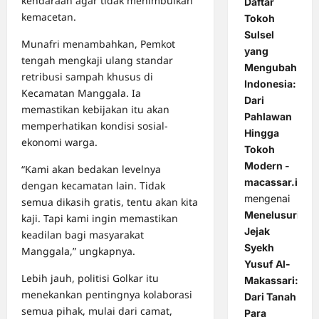
kendaraan agar tidak menimbulkan
Daftar
kemacetan.
Tokoh
Sulsel
Munafri menambahkan, Pemkot
yang
tengah mengkaji ulang standar
Mengubah
retribusi sampah khusus di
Indonesia:
Kecamatan Manggala. Ia
Dari
memastikan kebijakan itu akan
Pahlawan
memperhatikan kondisi sosial-
Hingga
ekonomi warga.
Tokoh
Modern -
“Kami akan bedakan levelnya
macassar.id
dengan kecamatan lain. Tidak
mengenai
semua dikasih gratis, tentu akan kita
Menelusuri
kaji. Tapi kami ingin memastikan
Jejak
keadilan bagi masyarakat
Syekh
Manggala,” ungkapnya.
Yusuf Al-
Lebih jauh, politisi Golkar itu
Makassari:
menekankan pentingnya kolaborasi
Dari Tanah
semua pihak, mulai dari camat,
Para