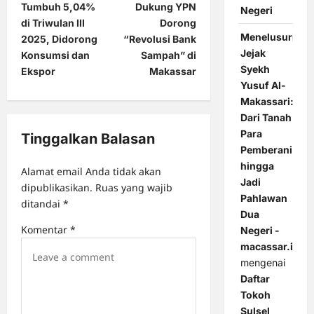
s
Tumbuh 5,04%
Dukung YPN
Negeri
t
di Triwulan III
Dorong
Menelusuri
2025, Didorong
“Revolusi Bank
n
Jejak
Konsumsi dan
Sampah” di
a
Syekh
Ekspor
Makassar
Yusuf Al-
v
Makassari:
i
Dari Tanah
g
Para
Tinggalkan Balasan
Pemberani
a
hingga
Alamat email Anda tidak akan
t
Jadi
dipublikasikan.
Ruas yang wajib
i
Pahlawan
ditandai
*
Dua
o
Komentar
*
Negeri -
n
macassar.id
mengenai
Daftar
Tokoh
Sulsel