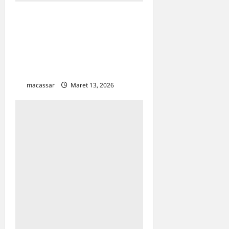
Akses Jalan di Perintis
Kemerdekaan Km 11 Ditutup,
Warga Adukan ke Klinik
Konflik Pertanahan
Makassar
macassar
Maret 13, 2026
0