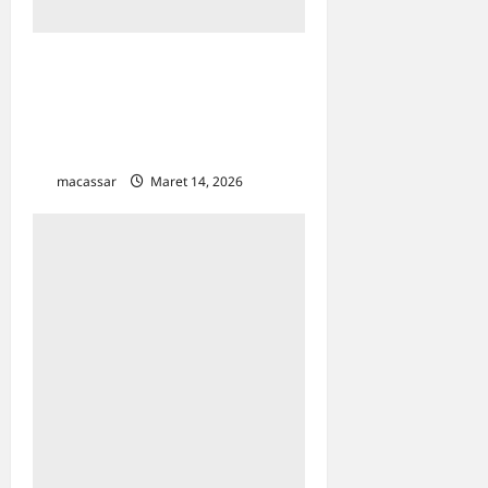
Buka Puasa Bareng Jajaran
Dinas Pertanahan Makassar,
Kadis: Pererat Solidaritas
dan Sinergi Pelayanan
macassar
Maret 14, 2026
0