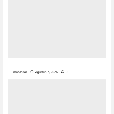
TP PKK Makassar Gelar Kajian Islam
macassar
Agustus 7, 2026
0