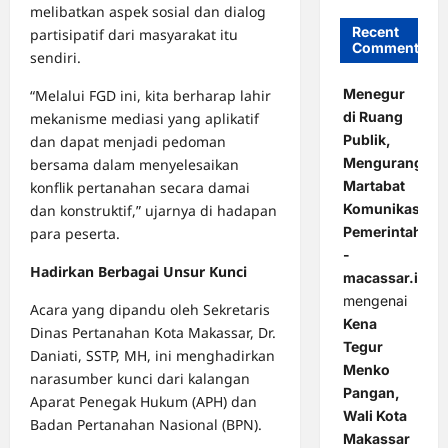
melibatkan aspek sosial dan dialog
Recent
partisipatif dari masyarakat itu
Comments
sendiri.
Menegur
“Melalui FGD ini, kita berharap lahir
di Ruang
mekanisme mediasi yang aplikatif
Publik,
dan dapat menjadi pedoman
Mengurangi
bersama dalam menyelesaikan
Martabat
konflik pertanahan secara damai
Komunikasi
dan konstruktif,” ujarnya di hadapan
Pemerintahan
para peserta.
-
Hadirkan Berbagai Unsur Kunci
macassar.id
mengenai
Acara yang dipandu oleh Sekretaris
Kena
Dinas Pertanahan Kota Makassar, Dr.
Tegur
Daniati, SSTP, MH, ini menghadirkan
Menko
narasumber kunci dari kalangan
Pangan,
Aparat Penegak Hukum (APH) dan
Wali Kota
Badan Pertanahan Nasional (BPN).
Makassar