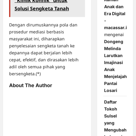
"Klinik Konflik" untuk
Anak dan
Solusi Sengketa Tanah
Era Digital
-
Dengan dirumuskannya pola dan
macassar.id
prosedur mediasi berbasis
mengenai
masyarakat ini, diharapkan
Dongeng
penyelesaian sengketa tanah ke
Melinda
depannya dapat berjalan lebih
Larutkan
cepat, efektif, dan dirasakan lebih
Imajinasi
adil oleh semua pihak yang
Anak
bersengketa.(*)
Menjelajah
Pantai
About The Author
Losari
Daftar
Tokoh
Sulsel
yang
Mengubah