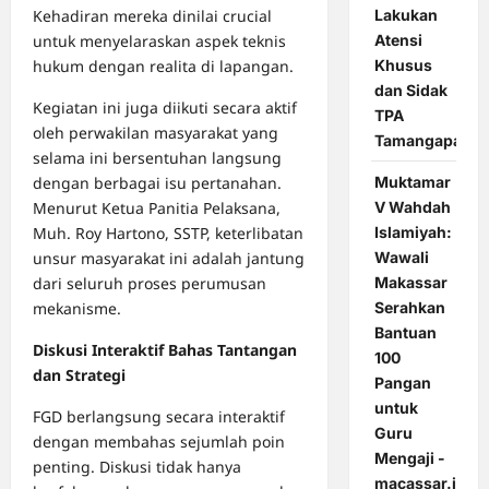
Kehadiran mereka dinilai crucial
Lakukan
untuk menyelaraskan aspek teknis
Atensi
hukum dengan realita di lapangan.
Khusus
dan Sidak
Kegiatan ini juga diikuti secara aktif
TPA
oleh perwakilan masyarakat yang
Tamangapa
selama ini bersentuhan langsung
dengan berbagai isu pertanahan.
Muktamar
Menurut Ketua Panitia Pelaksana,
V Wahdah
Muh. Roy Hartono, SSTP, keterlibatan
Islamiyah:
unsur masyarakat ini adalah jantung
Wawali
dari seluruh proses perumusan
Makassar
mekanisme.
Serahkan
Bantuan
Diskusi Interaktif Bahas Tantangan
100
dan Strategi
Pangan
untuk
FGD berlangsung secara interaktif
Guru
dengan membahas sejumlah poin
Mengaji -
penting. Diskusi tidak hanya
macassar.id