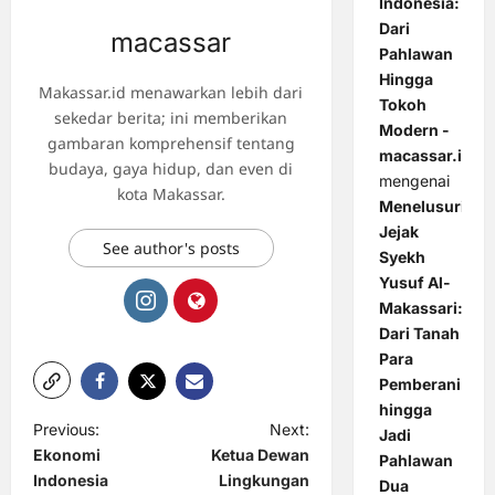
Indonesia:
Dari
macassar
Pahlawan
Hingga
Makassar.id menawarkan lebih dari
Tokoh
sekedar berita; ini memberikan
Modern -
gambaran komprehensif tentang
macassar.id
budaya, gaya hidup, dan even di
mengenai
kota Makassar.
Menelusuri
Jejak
See author's posts
Syekh
Yusuf Al-
Makassari:
Dari Tanah
Para
Pemberani
hingga
P
Previous:
Next:
Jadi
Ekonomi
Ketua Dewan
Pahlawan
o
Indonesia
Lingkungan
Dua