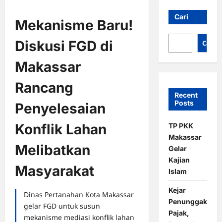
Cari
Mekanisme Baru!
Diskusi FGD di
Cari
Makassar
Rancang
Recent
Posts
Penyelesaian
Konflik Lahan
TP PKK
Makassar
Melibatkan
Gelar
Kajian
Masyarakat
Islam
Kejar
Dinas Pertanahan Kota Makassar
Penunggak
gelar FGD untuk susun
Pajak,
mekanisme mediasi konflik lahan