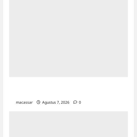
Kejar Penunggak Pajak, Bapenda Makassar
Gandeng Kejaksaan Turun Lapangan
macassar
Agustus 7, 2026
0