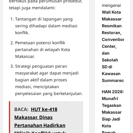
berfokus pada perumusan prosedur,
mengenai
tetapi juga mendalami:
Wali Kota
Tantangan di lapangan yang
Makassar
sering dihadapi dalam mediasi
Resmikan
konflik.
Restoran,
Convention
Pemetaan potensi konflik
Center,
pertanahan di wilayah Kota
dan
Makassar.
Sekolah
Strategi penguatan peran
SD di
masyarakat agar dapat menjadi
Kawasan
bagian aktif dalam proses
Summarecon
mediasi, menciptakan
HAN 2026:
penyelesaian yang berkelanjutan.
Munafri
Tegaskan
BACA:
HUT ke-418
Makassar
Makassar, Dinas
Siap Jadi
Pertanahan Hadirkan
Kota
Ramah