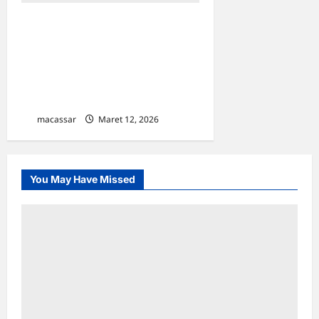
Buka Puasa Bersama di
Rumah Jabatan Sekda
Makassar, Kepala Dinas
Pertanahan Turut Perkuat
Silaturahmi Aparatur
macassar
Maret 12, 2026
0
You May Have Missed