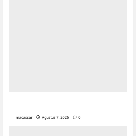
Bapenda Makassar Catat Surplus Rp130
Miliar di Triwulan II 2026
macassar
Agustus 7, 2026
0