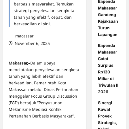
Bapenda
berbasis masyarakat. Temukan
Makassar
strategi penyelesaian sengketa
Gandeng
tanah yang efektif, cepat, dan
Kejaksaan
berkeadilan di sini.
Turun
Lapangan
macassar
November 6, 2025
Bapenda
0 comments
Makassar
Catat
Makassar,–
Dalam upaya
Surplus
menciptakan penyelesaian sengketa
Rp130
tanah yang lebih efektif dan
Miliar di
berkeadilan, Pemerintah Kota
Triwulan II
Makassar melalui Dinas Pertanahan
2026
menggelar Focus Group Discussion
(FGD) bertajuk “Penyusunan
Sinergi
Mekanisme Mediasi Konflik
Kawal
Pertanahan Berbasis Masyarakat”.
Proyek
Strategis,