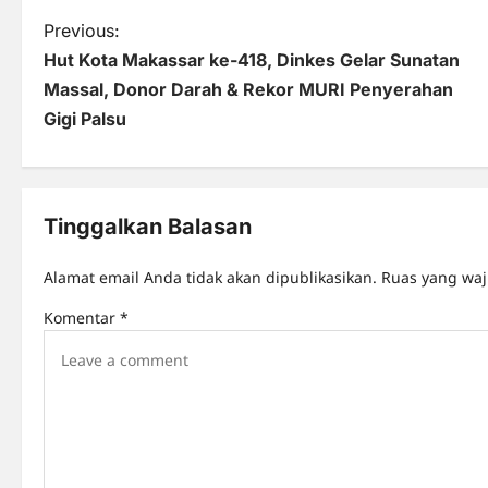
P
Previous:
Hut Kota Makassar ke-418, Dinkes Gelar Sunatan
o
Massal, Donor Darah & Rekor MURI Penyerahan
s
Gigi Palsu
t
n
Tinggalkan Balasan
a
v
Alamat email Anda tidak akan dipublikasikan.
Ruas yang waj
i
Komentar
*
g
a
t
i