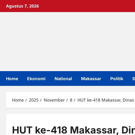
Skip
Agustus 7, 2026
to
content
Home
Ekonomi
National
Makassar
Politik
S
Home
2025
November
8
HUT ke-418 Makassar, Dinas 
HUT ke-418 Makassar, Di