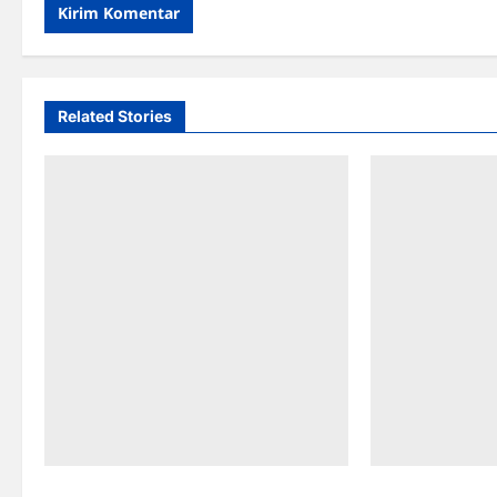
Related Stories
Buka Puasa Bareng Jajaran Dinas
Akses Jalan di 