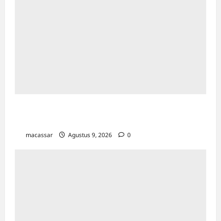
Kesempatan Kerja Inklusif Harus Hadir untuk
Semua, Termasuk Penyandang Disabilitas
macassar
Agustus 9, 2026
0