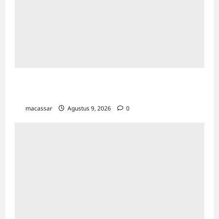
Pemkot Makassar Matangkan HUT RI Ke-81:
Karebosi Jadi Pusat Upacara Utama
macassar
Agustus 9, 2026
0