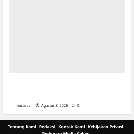
Ultah ke-64 Hotel Indonesia Kempinski
Jakarta: Usung Tema Ādi Kartā &
Penghormatan Warisan Sukarno
macassar
Agustus 8, 2026
0
Tentang Kami
Redaksi
Kontak Kami
Kebijakan Privasi
Pedoman Media Cyber