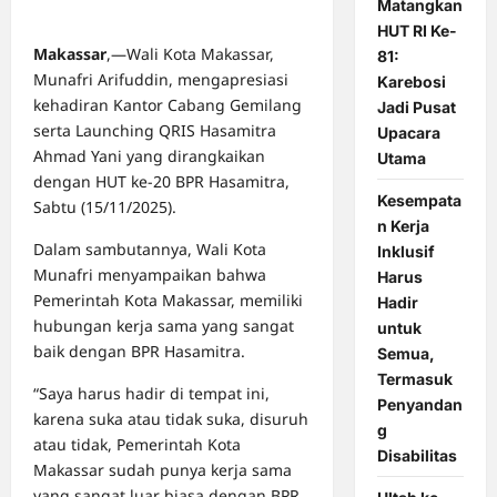
Matangkan
HUT RI Ke-
Makassar
,—Wali Kota Makassar,
81:
Munafri Arifuddin, mengapresiasi
Karebosi
kehadiran Kantor Cabang Gemilang
Jadi Pusat
serta Launching QRIS Hasamitra
Upacara
Ahmad Yani yang dirangkaikan
Utama
dengan HUT ke-20 BPR Hasamitra,
Kesempata
Sabtu (15/11/2025).
n Kerja
Dalam sambutannya, Wali Kota
Inklusif
Munafri menyampaikan bahwa
Harus
Pemerintah Kota Makassar, memiliki
Hadir
hubungan kerja sama yang sangat
untuk
baik dengan BPR Hasamitra.
Semua,
Termasuk
“Saya harus hadir di tempat ini,
Penyandan
karena suka atau tidak suka, disuruh
g
atau tidak, Pemerintah Kota
Disabilitas
Makassar sudah punya kerja sama
yang sangat luar biasa dengan BPR