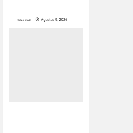
Karebosi Jadi Pusat Upacara
Utama
macassar
Agustus 9, 2026
0
Kesempatan Kerja Inklusif
Harus Hadir untuk Semua,
Termasuk Penyandang