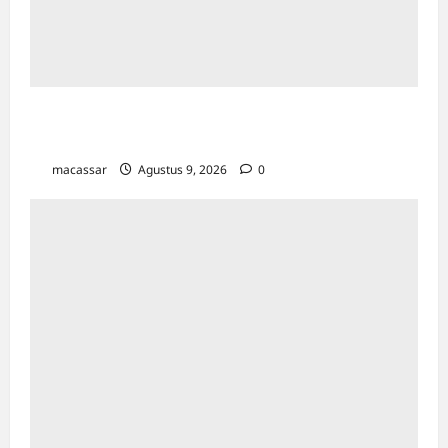
Sejarah Kota Makassar: Berawal Dari
“Penampakan Nabi”
macassar
Agustus 9, 2026
0