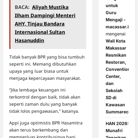
untuk
BACA:
Aliyah Mustika
Guru
Ilham Dampingi Menteri
Mengaji -
AHY, Tinjau Bandara
macassar.id
Internasional Sultan
mengenai
Hasanuddin
Wali Kota
Makassar
Resmikan
Tidak banyak BPR yang bisa tumbuh
Restoran,
seperti ini. Memang dibutuhkan
Convention
upaya yang luar biasa untuk
Center,
menjaga kepercayaan masyarakat.
dan
“Jika lembaga keuangan ini
Sekolah
terkontrol dengan baik, tidak akan
SD di
seperti zaman dulu yang banyak
Kawasan
tidak lolos pengawasan,” katanya.
Summarecon
Appi juga optimistis BPR Hasamitra
HAN 2026:
akan terus berkembang dan
Munafri
memperluas kontribusinya bagi
Tegaskan