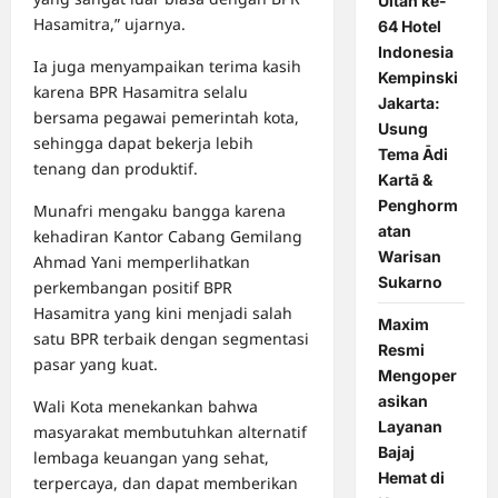
Ultah ke-
Hasamitra,” ujarnya.
64 Hotel
Indonesia
Ia juga menyampaikan terima kasih
Kempinski
karena BPR Hasamitra selalu
Jakarta:
bersama pegawai pemerintah kota,
Usung
sehingga dapat bekerja lebih
Tema Ādi
tenang dan produktif.
Kartā &
Penghorm
Munafri mengaku bangga karena
atan
kehadiran Kantor Cabang Gemilang
Warisan
Ahmad Yani memperlihatkan
Sukarno
perkembangan positif BPR
Hasamitra yang kini menjadi salah
Maxim
satu BPR terbaik dengan segmentasi
Resmi
pasar yang kuat.
Mengoper
asikan
Wali Kota menekankan bahwa
Layanan
masyarakat membutuhkan alternatif
Bajaj
lembaga keuangan yang sehat,
Hemat di
terpercaya, dan dapat memberikan