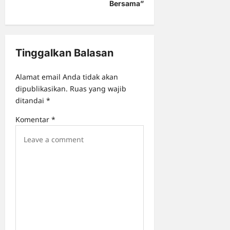
a
Bersama”
v
i
g
Tinggalkan Balasan
a
Alamat email Anda tidak akan
t
dipublikasikan.
Ruas yang wajib
i
ditandai
*
o
Komentar
*
n