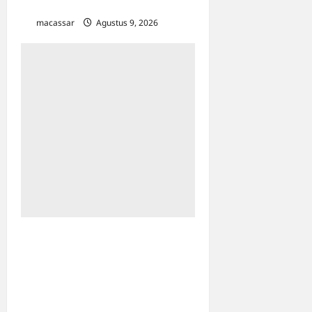
Disabilitas
macassar
Agustus 9, 2026
0
Ultah ke-64 Hotel Indonesia
Kempinski Jakarta: Usung
Tema Ādi Kartā &
Penghormatan Warisan