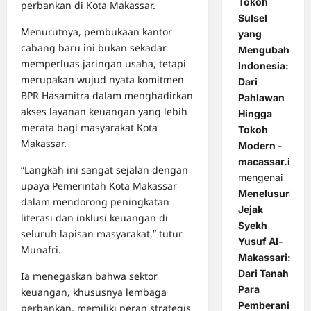
Tokoh
perbankan di Kota Makassar.
Sulsel
Menurutnya, pembukaan kantor
yang
cabang baru ini bukan sekadar
Mengubah
memperluas jaringan usaha, tetapi
Indonesia:
merupakan wujud nyata komitmen
Dari
BPR Hasamitra dalam menghadirkan
Pahlawan
akses layanan keuangan yang lebih
Hingga
merata bagi masyarakat Kota
Tokoh
Makassar.
Modern -
macassar.id
“Langkah ini sangat sejalan dengan
mengenai
upaya Pemerintah Kota Makassar
Menelusuri
dalam mendorong peningkatan
Jejak
literasi dan inklusi keuangan di
Syekh
seluruh lapisan masyarakat,” tutur
Yusuf Al-
Munafri.
Makassari:
Dari Tanah
Ia menegaskan bahwa sektor
Para
keuangan, khususnya lembaga
Pemberani
perbankan, memiliki peran strategis