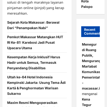
Kota
solusi di tengah maraknya layanan
Palopo
pinjaman online (pinjol) yang kerap
meresahkan.
Sejarah Kota Makassar: Berawal
Dari “Penampakan Nabi”
Recent
Comments
Pemkot Makassar Matangkan HUT
RI Ke-81: Karebosi Jadi Pusat
Menegur
Upacara Utama
di Ruang
Publik,
Kesempatan Kerja Inklusif Harus
Mengurangi
Hadir untuk Semua, Termasuk
Martabat
Penyandang Disabilitas
Komunikasi
Ultah ke-64 Hotel Indonesia
Pemerintahan
Kempinski Jakarta: Usung Tema Ādi
-
Kartā & Penghormatan Warisan
macassar.id
Sukarno
mengenai
Kena
Maxim Resmi Mengoperasikan
Tegur