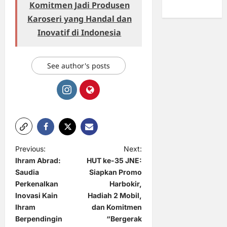
Komitmen Jadi Produsen
Karoseri yang Handal dan
Inovatif di Indonesia
See author's posts
P
Previous:
Next:
Ihram Abrad:
HUT ke-35 JNE:
o
Saudia
Siapkan Promo
s
Perkenalkan
Harbokir,
t
Inovasi Kain
Hadiah 2 Mobil,
Ihram
dan Komitmen
n
Berpendingin
“Bergerak