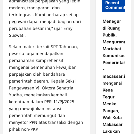
administrasi perpajakan yang lebih
Recent
modern, transparan, dan
Comments
terintegrasi. Kami berharap setiap
pegawai dapat menjadi bagian dari
Menegur
perubahan besar ini,” ujar Erny
di Ruang
Suswati.
Publik,
Mengurangi
Selain materi terkait SPT Tahunan,
Martabat
peserta juga mendapatkan
Komunikasi
pemahaman komprehensif
Pemerintahan
mengenai pemenuhan kewajiban
-
perpajakan oleh bendahara
macassar.id
pemerintah daerah. Kepala Seksi
mengenai
Pengawasan VI, Oktora Senatria
Kena
Yudha, menekankan kembali
Tegur
ketentuan dalam PER-11/PJ/2025
Menko
yang mewajibkan instansi
Pangan,
pemerintah memungut dan
Wali Kota
menyetor PPN atas transaksi dengan
Makassar
pihak non-PKP.
Lakukan