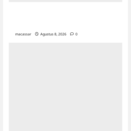
Ultah ke-64 Hotel Indonesia Kempinski
Jakarta: Usung Tema Ādi Kartā &
Penghormatan Warisan Sukarno
macassar
Agustus 8, 2026
0