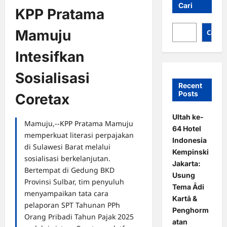
Cari
KPP Pratama
Mamuju
Cari
Intesifkan
Sosialisasi
Recent
Posts
Coretax
Ultah ke-
Mamuju,--KPP Pratama Mamuju
64 Hotel
memperkuat literasi perpajakan
Indonesia
di Sulawesi Barat melalui
Kempinski
sosialisasi berkelanjutan.
Jakarta:
Bertempat di Gedung BKD
Usung
Provinsi Sulbar, tim penyuluh
Tema Ādi
menyampaikan tata cara
Kartā &
pelaporan SPT Tahunan PPh
Penghorm
Orang Pribadi Tahun Pajak 2025
atan