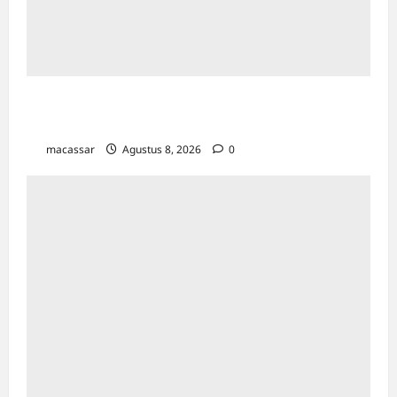
Maxim Resmi Mengoperasikan Layanan
Bajaj Hemat di Kota Palopo
macassar
Agustus 8, 2026
0