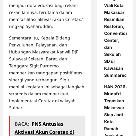
menjadi duta edukasi bagi rekan-
Wali Kota
rekan lainnya, terutama dalam
Makassar
memfasilitasi aktivasi akun Coretax,”
Resmikan
ungkap Syaharuddin.
Restoran,
Convention
Sementara itu, Kepala Bidang
Center,
Penyuluhan, Pelayanan, dan
dan
Hubungan Masyarakat Kanwil DJP
Sekolah
Sulawesi Selatan, Barat, dan
SD di
Tenggara Sigit Purnomo
Kawasan
memberikan tanggapan positif atas
Summarecon
sinergi yang terbangun. Sigit
menilai kegiatan ini sebagai langkah
HAN 2026:
strategis dalam memperkuat
Munafri
implementasi Coretax di wilayah
Tegaskan
Sulbar.
Makassar
Siap Jadi
Kota
BACA:
PNS Antusias
Ramah
Aktivasi Akun Coretax di
Anak dan