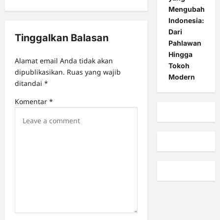
i
Mengubah
Indonesia:
g
Dari
Tinggalkan Balasan
a
Pahlawan
t
Hingga
Alamat email Anda tidak akan
Tokoh
i
dipublikasikan.
Ruas yang wajib
Modern
o
ditandai
*
n
Komentar
*