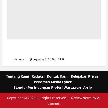
Kejar Penunggak Pajak, Bapenda Makassar
Gandeng Kejaksaan Turun Lapangan
macassar
Agustus 7, 2026
0
Tentang Kami
Redaksi
Kontak Kami
Kebijakan Privasi
Pedoman Media Cyber
Standar Perlindungan Profesi Wartawan
Arsip
Copyright © 2020 All rights reserved.
|
ReviewNews
by AF
themes.