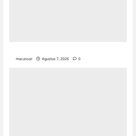
TP PKK Makassar Gelar Kajian Islam
macassar
Agustus 7, 2026
0