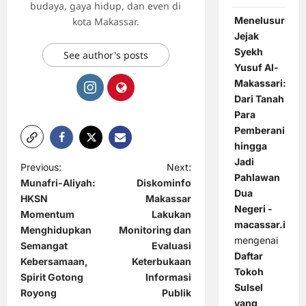
budaya, gaya hidup, dan even di
Menelusuri
kota Makassar.
Jejak
Syekh
See author's posts
Yusuf Al-
Makassari:
Dari Tanah
Para
Pemberani
hingga
Jadi
P
Previous:
Next:
Pahlawan
Munafri-Aliyah:
Diskominfo
o
Dua
HKSN
Makassar
s
Negeri -
Momentum
Lakukan
macassar.id
t
Menghidupkan
Monitoring dan
mengenai
Semangat
Evaluasi
n
Daftar
Kebersamaan,
Keterbukaan
Tokoh
a
Spirit Gotong
Informasi
Sulsel
Royong
Publik
v
yang