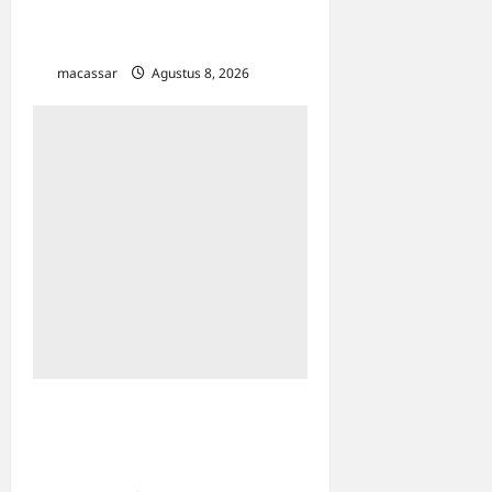
Penghormatan Warisan
Sukarno
macassar
Agustus 8, 2026
0
Maxim Resmi
Mengoperasikan Layanan
Bajaj Hemat di Kota Palopo