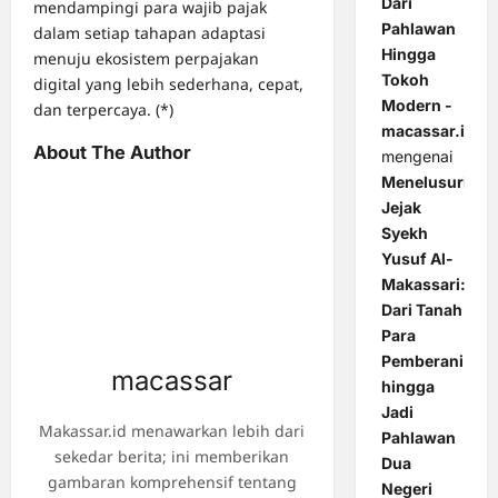
Dari
mendampingi para wajib pajak
Pahlawan
dalam setiap tahapan adaptasi
Hingga
menuju ekosistem perpajakan
Tokoh
digital yang lebih sederhana, cepat,
Modern -
dan terpercaya. (*)
macassar.id
About The Author
mengenai
Menelusuri
Jejak
Syekh
Yusuf Al-
Makassari:
Dari Tanah
Para
Pemberani
macassar
hingga
Jadi
Makassar.id menawarkan lebih dari
Pahlawan
sekedar berita; ini memberikan
Dua
gambaran komprehensif tentang
Negeri