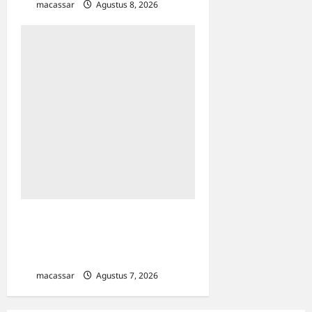
macassar
Agustus 8, 2026
0
Kejar Penunggak Pajak,
Bapenda Makassar Gandeng
Kejaksaan Turun Lapangan
macassar
Agustus 7, 2026
0