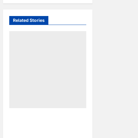
Related Stories
Ultah ke-64 Hotel Indonesia
Kempinski Jakarta: Usung
Tema Ādi Kartā &