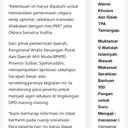
Atensi
“Ketentuan ini harus dipatuhi untuk
Khusus
memastikan penerimaan negara
dan Sidak
tetap optimal, sekalipun transaksi
TPA
dilakukan dengan non-PKP,” jelas
Tamangapa
Oktora Senatria Yudha.
Muktamar
Dari pihak pemerintah daerah,
V Wahdah
Fungsional Analis Keuangan Pusat
Islamiyah:
dan Daerah Ahli Muda BPKPD
Wawali
Provinsi Sulbar, Syaharuddin,
Makassar
menyampaikan apresiasi sekaligus
Serahkan
harapan besar atas
Bantuan
terselenggaranya kegiatan ini. Ia
100
mendorong para peserta untuk
Pangan
menjadi agen edukasi di lingkungan
untuk
OPD masing-masing.
Guru
“Kami berharap informasi ini tidak
Mengaji -
berhenti pada ruang sosialisasi.
macassar.id
Para peserta hari ini harus dapat
mengenai