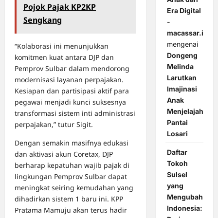
Pojok Pajak KP2KP
Era Digital
Sengkang
-
macassar.id
mengenai
“Kolaborasi ini menunjukkan
Dongeng
komitmen kuat antara DJP dan
Melinda
Pemprov Sulbar dalam mendorong
Larutkan
modernisasi layanan perpajakan.
Imajinasi
Kesiapan dan partisipasi aktif para
Anak
pegawai menjadi kunci suksesnya
Menjelajah
transformasi sistem inti administrasi
Pantai
perpajakan,” tutur Sigit.
Losari
Dengan semakin masifnya edukasi
Daftar
dan aktivasi akun Coretax, DJP
Tokoh
berharap kepatuhan wajib pajak di
Sulsel
lingkungan Pemprov Sulbar dapat
yang
meningkat seiring kemudahan yang
Mengubah
dihadirkan sistem 1 baru ini. KPP
Indonesia:
Pratama Mamuju akan terus hadir