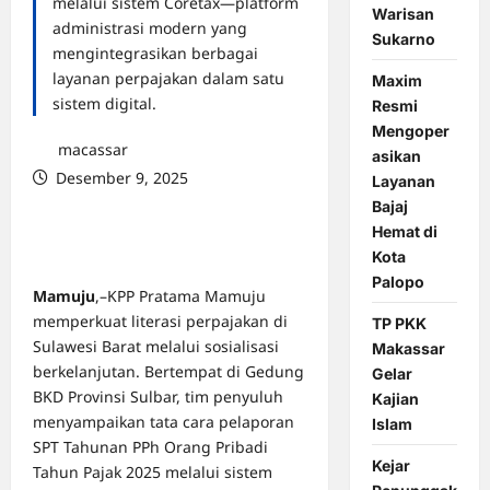
melalui sistem Coretax—platform
Warisan
administrasi modern yang
Sukarno
mengintegrasikan berbagai
layanan perpajakan dalam satu
Maxim
sistem digital.
Resmi
Mengoper
macassar
asikan
Desember 9, 2025
Layanan
0 comments
Bajaj
Hemat di
Kota
Palopo
Mamuju
,–KPP Pratama Mamuju
memperkuat literasi perpajakan di
TP PKK
Sulawesi Barat melalui sosialisasi
Makassar
berkelanjutan. Bertempat di Gedung
Gelar
BKD Provinsi Sulbar, tim penyuluh
Kajian
menyampaikan tata cara pelaporan
Islam
SPT Tahunan PPh Orang Pribadi
Kejar
Tahun Pajak 2025 melalui sistem