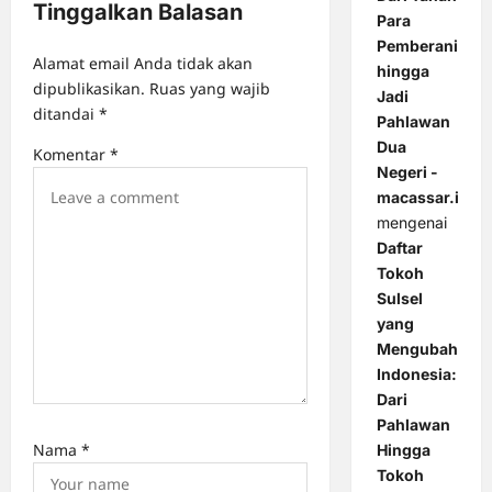
Tinggalkan Balasan
i
Para
Pemberani
g
Alamat email Anda tidak akan
hingga
a
dipublikasikan.
Ruas yang wajib
Jadi
ditandai
*
t
Pahlawan
Dua
i
Komentar
*
Negeri -
o
macassar.id
n
mengenai
Daftar
Tokoh
Sulsel
yang
Mengubah
Indonesia:
Dari
Pahlawan
Nama
*
Hingga
Tokoh