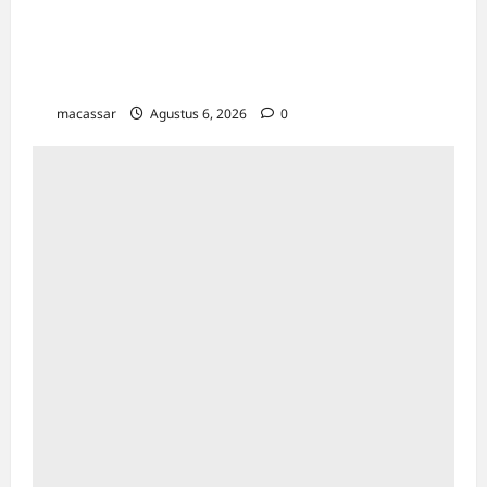
HUT ke-102 PDAM Makassar: Appi
Instruksikan Peningkatan Kualitas Layanan &
Efisiensi Likuiditas
macassar
Agustus 6, 2026
0