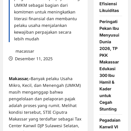
Efisiensi
UMKM sebagai bagian dari
Likuiditas
komitmen untuk meningkatkan
literasi finansial dan membantu
Peringati
pelaku usaha menjalankan
Pekan Ibu
kewajiban perpajakan secara
Menyusui
lebih mudah
Dunia
2026, TP
macassar
PKK
Desember 11, 2025
Makassar
0 comments
Edukasi
300 Ibu
Makassar,–
Banyak pelaku Usaha
Hamil &
Mikro, Kecil, dan Menengah (UMKM)
Kader
masih menganggap bahwa
untuk
pengelolaan dan pelaporan pajak
Cegah
adalah proses yang rumit. Melihat
Stunting
kondisi tersebut, STIE Ciputra
Makassar yang terdaftar sebagai Tax
Pegadaian
Center Kanwil DJP Sulawesi Selatan,
Kanwil VI