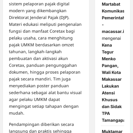
sistem pelaporan pajak digital
Martabat
modern yang dikembangkan
Komunikasi
Direktorat Jenderal Pajak (DJP).
Pemerintahan
Materi edukasi meliputi pengenalan
-
fungsi dan manfaat Coretax bagi
macassar.id
pelaku usaha, cara menghitung
mengenai
pajak UMKM berdasarkan omzet
Kena
tahunan, langkah-langkah
Tegur
pembuatan dan aktivasi akun
Menko
Coretax, panduan pengunggahan
Pangan,
dokumen, hingga proses pelaporan
Wali Kota
pajak secara mandiri. Tim juga
Makassar
menyediakan poster panduan
Lakukan
sederhana sebagai alat bantu visual
Atensi
agar pelaku UMKM dapat
Khusus
mengingat setiap tahapan dengan
dan Sidak
mudah.
TPA
Tamangapa
Pendampingan diberikan secara
langsung dan praktis sehingga
Muktamar