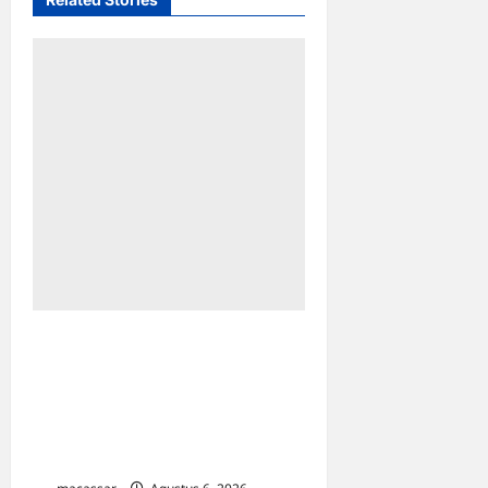
HUT ke-102 PDAM
Makassar: Appi Instruksikan
Peningkatan Kualitas
Layanan & Efisiensi
Likuiditas