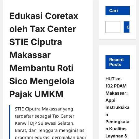
Cari
Edukasi Coretax
oleh Tax Center
Cari
STIE Ciputra
Makassar
Recent
Posts
Membantu Roti
Sico Mengelola
HUT ke-
102 PDAM
Pajak UMKM
Makassar:
Appi
Instruksika
STIE Ciputra Makassar yang
n
terdaftar sebagai Tax Center
Peningkata
Kanwil DJP Sulawesi Selatan,
n Kualitas
Barat, dan Tenggara menginisiasi
Layanan &
program edukasi perpajakan bagi