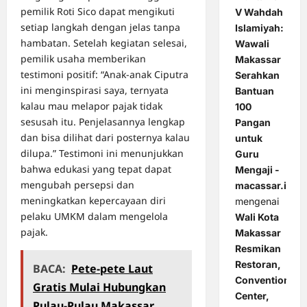
pemilik Roti Sico dapat mengikuti
V Wahdah
setiap langkah dengan jelas tanpa
Islamiyah:
hambatan. Setelah kegiatan selesai,
Wawali
pemilik usaha memberikan
Makassar
testimoni positif: “Anak-anak Ciputra
Serahkan
ini menginspirasi saya, ternyata
Bantuan
kalau mau melapor pajak tidak
100
sesusah itu. Penjelasannya lengkap
Pangan
dan bisa dilihat dari posternya kalau
untuk
dilupa.” Testimoni ini menunjukkan
Guru
bahwa edukasi yang tepat dapat
Mengaji -
mengubah persepsi dan
macassar.id
meningkatkan kepercayaan diri
mengenai
pelaku UMKM dalam mengelola
Wali Kota
pajak.
Makassar
Resmikan
Restoran,
BACA:
Pete-pete Laut
Convention
Gratis Mulai Hubungkan
Center,
Pulau-Pulau Makassar