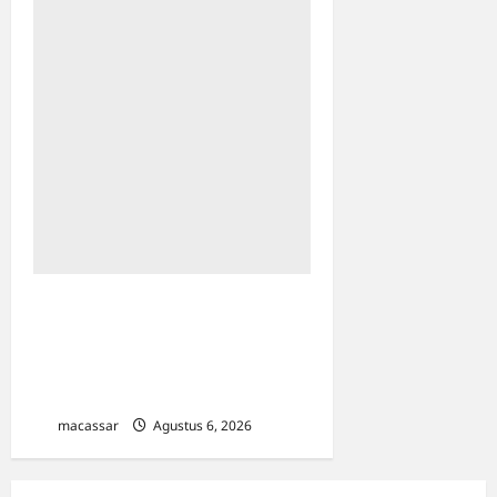
Menaker Yassierli Minta
ASN Kemnaker Geser Pola
Pikir: Dari Administratif Jadi
Solusi
macassar
Agustus 6, 2026
0