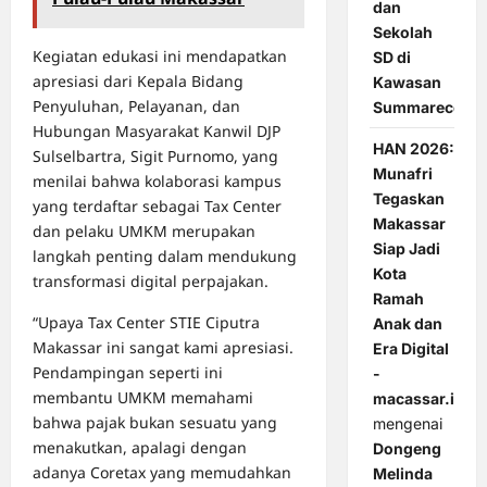
dan
Sekolah
Kegiatan edukasi ini mendapatkan
SD di
apresiasi dari Kepala Bidang
Kawasan
Penyuluhan, Pelayanan, dan
Summarecon
Hubungan Masyarakat Kanwil DJP
HAN 2026:
Sulselbartra, Sigit Purnomo, yang
Munafri
menilai bahwa kolaborasi kampus
Tegaskan
yang terdaftar sebagai Tax Center
Makassar
dan pelaku UMKM merupakan
Siap Jadi
langkah penting dalam mendukung
Kota
transformasi digital perpajakan.
Ramah
“Upaya Tax Center STIE Ciputra
Anak dan
Makassar ini sangat kami apresiasi.
Era Digital
Pendampingan seperti ini
-
membantu UMKM memahami
macassar.id
bahwa pajak bukan sesuatu yang
mengenai
menakutkan, apalagi dengan
Dongeng
adanya Coretax yang memudahkan
Melinda