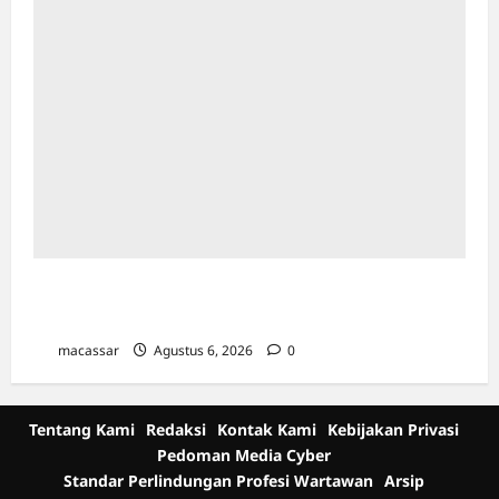
Karang Taruna Makassar Siap Jadi Motor
Penggerak Program Pemilahan Sampah
macassar
Agustus 6, 2026
0
Tentang Kami
Redaksi
Kontak Kami
Kebijakan Privasi
Pedoman Media Cyber
Standar Perlindungan Profesi Wartawan
Arsip