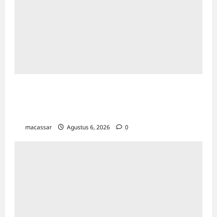
Pegadaian Kanwil VI Gelar Lomba Mewarnai
Sambut Hari Anak Nasional 2026 di
Makassar
macassar
Agustus 6, 2026
0