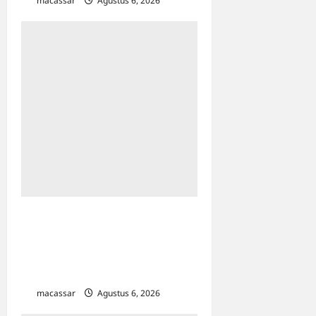
macassar
Agustus 6, 2026
0
Pegadaian Kanwil VI Gelar
Lomba Mewarnai Sambut
Hari Anak Nasional 2026 di
Makassar
macassar
Agustus 6, 2026
0