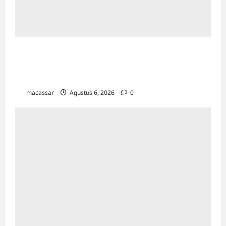
Peringati Pekan Ibu Menyusui Dunia 2026,
TP PKK Makassar Edukasi 300 Ibu Hamil &
Kader untuk Cegah Stunting
macassar
Agustus 6, 2026
0