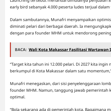
Launching tersebut menandai dimulainya penjualan 8
early bird sebanyak 4.000 peserta ludes terjual dalam
Dalam sambutannya, Munafri menyampaikan optimis
diminati pelari dari berbagai daerah. Ia mengungkapka
dengan para founder MHM untuk mendorong peningk
BACA:
Wali Kota Makassar Fasilitasi Wartawan 
“Target kita tahun ini 12.000 pelari. Di 2027 kita ingi
berkumpul di Kota Makassar dalam satu momentum,” 
Munafri menegaskan, dari sisi penyelenggaraan lom
founder MHM. Namun, tanggung jawab pemerintah ko
optimal.
“Bola sekarang ada di pemerintah kota. Bagaimana m