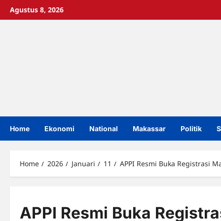
Skip
Agustus 8, 2026
to
content
Home
Ekonomi
National
Makassar
Politik
S
Home
2026
Januari
11
APPI Resmi Buka Registrasi M
APPI Resmi Buka Registra