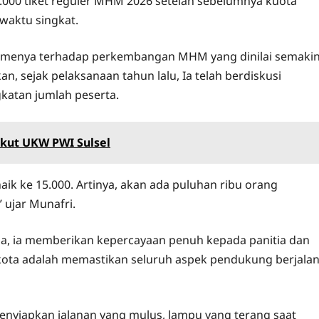
.000 tiket reguler MHM 2026 setelah sebelumnya kuota
 waktu singkat.
menya terhadap perkembangan MHM yang dinilai semaki
n, sejak pelaksanaan tahun lalu, Ia telah berdiskusi
atan jumlah peserta.
Ikut UKW PWI Sulsel
n naik ke 15.000. Artinya, akan ada puluhan ribu orang
ujar Munafri.
ba, ia memberikan kepercayaan penuh kepada panitia dan
ta adalah memastikan seluruh aspek pendukung berjala
enyiapkan jalanan yang mulus, lampu yang terang saat