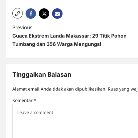
P
Previous:
Cuaca Ekstrem Landa Makassar: 29 Titik Pohon
o
Tumbang dan 356 Warga Mengungsi
s
t
n
Tinggalkan Balasan
a
Alamat email Anda tidak akan dipublikasikan.
Ruas yang waj
v
Komentar
*
i
g
a