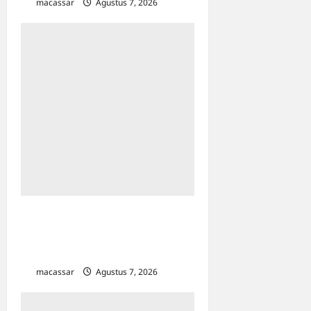
macassar
Agustus 7, 2026
0
Kejar Penunggak Pajak,
Bapenda Makassar Gandeng
Kejaksaan Turun Lapangan
macassar
Agustus 7, 2026
0