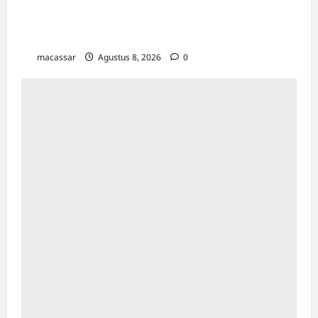
Jakarta: Usung Tema Ādi Kartā &
Penghormatan Warisan Sukarno
macassar
Agustus 8, 2026
0