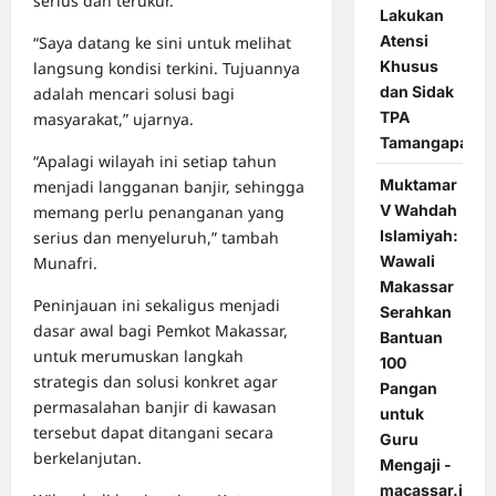
serius dan terukur.
Lakukan
Atensi
“Saya datang ke sini untuk melihat
Khusus
langsung kondisi terkini. Tujuannya
dan Sidak
adalah mencari solusi bagi
TPA
masyarakat,” ujarnya.
Tamangapa
“Apalagi wilayah ini setiap tahun
Muktamar
menjadi langganan banjir, sehingga
V Wahdah
memang perlu penanganan yang
Islamiyah:
serius dan menyeluruh,” tambah
Wawali
Munafri.
Makassar
Peninjauan ini sekaligus menjadi
Serahkan
dasar awal bagi Pemkot Makassar,
Bantuan
untuk merumuskan langkah
100
strategis dan solusi konkret agar
Pangan
permasalahan banjir di kawasan
untuk
tersebut dapat ditangani secara
Guru
berkelanjutan.
Mengaji -
macassar.id