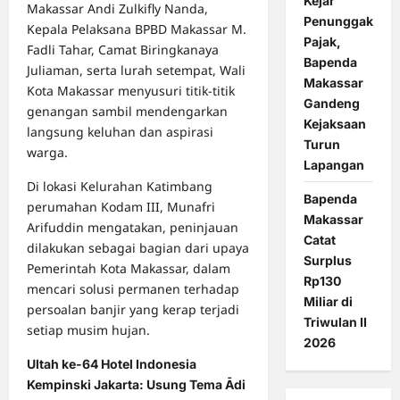
Kejar
Makassar Andi Zulkifly Nanda,
Penunggak
Kepala Pelaksana BPBD Makassar M.
Pajak,
Fadli Tahar, Camat Biringkanaya
Bapenda
Juliaman, serta lurah setempat, Wali
Makassar
Kota Makassar menyusuri titik-titik
Gandeng
genangan sambil mendengarkan
Kejaksaan
langsung keluhan dan aspirasi
Turun
warga.
Lapangan
Di lokasi Kelurahan Katimbang
Bapenda
perumahan Kodam III, Munafri
Makassar
Arifuddin mengatakan, peninjauan
Catat
dilakukan sebagai bagian dari upaya
Surplus
Pemerintah Kota Makassar, dalam
Rp130
mencari solusi permanen terhadap
Miliar di
persoalan banjir yang kerap terjadi
Triwulan II
setiap musim hujan.
2026
Ultah ke-64 Hotel Indonesia
Kempinski Jakarta: Usung Tema Ādi