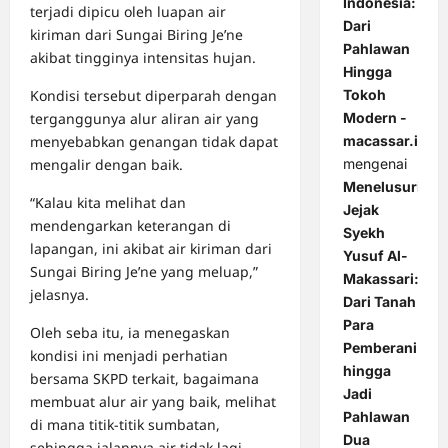
Indonesia:
terjadi dipicu oleh luapan air
Dari
kiriman dari Sungai Biring Je’ne
Pahlawan
akibat tingginya intensitas hujan.
Hingga
Kondisi tersebut diperparah dengan
Tokoh
terganggunya alur aliran air yang
Modern -
menyebabkan genangan tidak dapat
macassar.id
mengalir dengan baik.
mengenai
Menelusuri
“Kalau kita melihat dan
Jejak
mendengarkan keterangan di
Syekh
lapangan, ini akibat air kiriman dari
Yusuf Al-
Sungai Biring Je’ne yang meluap,”
Makassari:
jelasnya.
Dari Tanah
Para
Oleh seba itu, ia menegaskan
Pemberani
kondisi ini menjadi perhatian
hingga
bersama SKPD terkait, bagaimana
Jadi
membuat alur air yang baik, melihat
Pahlawan
di mana titik-titik sumbatan,
Dua
sehingga jalannya air tidak lagi