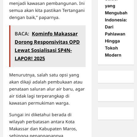
menjadi kawasan pembangunan. Ini
yang
semua akan kita pastikan Tertangani
Mengubah
dengan baik,” paparnya.
Indonesia:
Dari
BACA:
Kominfo Makassar
Pahlawan
Hingga
Dorong Responsivitas OPD
Tokoh
Lewat Sosialisasi SP4N-
Modern
LAPOR! 2025
Menurutnya, salah satu opsi yang
akan dikaji adalah pembukaan atau
penataan saluran alur air baru, agar
air tidak lagi terperangkap di
kawasan permukiman warga.
Sungai ini diketahui berada di
wilayah perbatasan antara Kota
Makassar dan Kabupaten Maros,
sehingga penanganannya