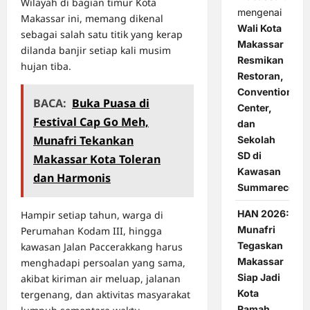
Wilayah di bagian timur Kota
mengenai
Makassar ini, memang dikenal
Wali Kota
sebagai salah satu titik yang kerap
Makassar
dilanda banjir setiap kali musim
Resmikan
hujan tiba.
Restoran,
Convention
BACA:
Buka Puasa di
Center,
Festival Cap Go Meh,
dan
Munafri Tekankan
Sekolah
SD di
Makassar Kota Toleran
Kawasan
dan Harmonis
Summarecon
HAN 2026:
Hampir setiap tahun, warga di
Munafri
Perumahan Kodam III, hingga
Tegaskan
kawasan Jalan Paccerakkang harus
Makassar
menghadapi persoalan yang sama,
Siap Jadi
akibat kiriman air meluap, jalanan
Kota
tergenang, dan aktivitas masyarakat
Ramah