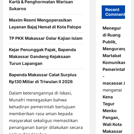
Kartā & Penghormatan Warisan
Sukarno
Recent
Comments
Maxim Resmi Mengoperasikan
Layanan Bajaj Hemat di Kota Palopo
Menegur
di Ruang
TP PKK Makassar Gelar Kajian Islam
Publik,
Mengurangi
Kejar Penunggak Pajak, Bapenda
Martabat
Makassar Gandeng Kejaksaan
Komunikasi
Turun Lapangan
Pemerintahan
Bapenda Makassar Catat Surplus
-
Rp130 Miliar di Triwulan II 2026
macassar.id
mengenai
Dalam keterangannya di lokasi,
Kena
Munafri menegaskan bahwa
Tegur
kehadiran pemerintah bertujuan
Menko
memberikan rasa aman kepada
Pangan,
masyarakat sekaligus memastikan
Wali Kota
penanganan banjir dilakukan secara
Makassar