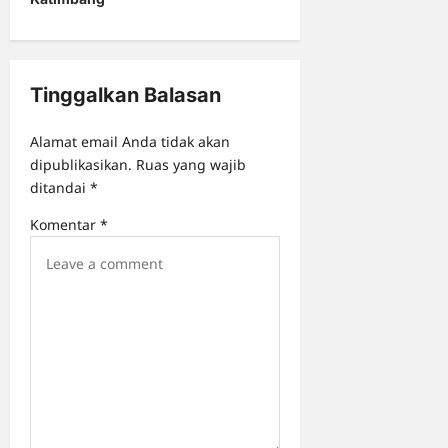
v
i
g
Tinggalkan Balasan
a
t
Alamat email Anda tidak akan
i
dipublikasikan.
Ruas yang wajib
o
ditandai
*
n
Komentar
*