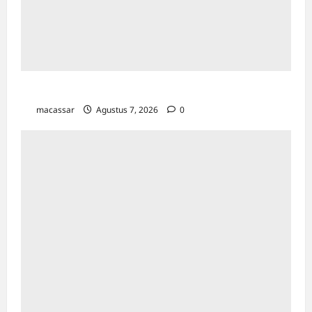
TP PKK Makassar Gelar Kajian Islam
macassar
Agustus 7, 2026
0