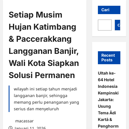
Cari
Setiap Musim
Hujan Katimbang
Cari
& Paccerakkang
Langganan Banjir,
Recent
Posts
Wali Kota Siapkan
Solusi Permanen
Ultah ke-
64 Hotel
Indonesia
wilayah ini setiap tahun menjadi
Kempinski
langganan banjir, sehingga
Jakarta:
memang perlu penanganan yang
Usung
serius dan menyeluruh
Tema Ādi
Kartā &
macassar
Penghorm
Januari 11, 2026