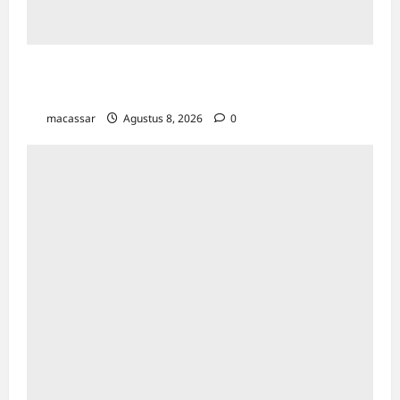
Maxim Resmi Mengoperasikan Layanan
Bajaj Hemat di Kota Palopo
macassar
Agustus 8, 2026
0