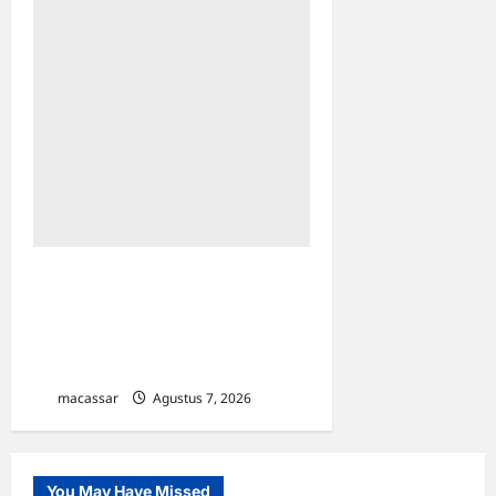
Sinergi Kawal Proyek
Strategis, Kejati Sulsel dan
Angkasa Pura Indonesia
Resmi Tekan PKS
macassar
Agustus 7, 2026
0
You May Have Missed