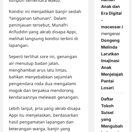
lumpuh sementara waktu.
Anak dan
Kondisi ini menjadikan banjir seolah
Era Digital
“langganan tahunan”. Dalam
-
peninjauan tersebut, Munafri
macassar.id
Arifuddin yang akrab disapa Appi,
mengenai
melihat langsung kondisi terkini di
Dongeng
lapangan.
Melinda
Larutkan
Seperti terlihat sore ini, genangan
Imajinasi
air menutup badan jalan,
Anak
menghambat arus lalu lintas,
Menjelajah
bahkan menyebabkan sejumlah
Pantai
pengendara roda dua mengalami
Losari
mogok dan terpaksa mendorong
kendaraannya melewati genangan.
Daftar
Tokoh
Lebih lanjut, pria yang akrab disapa
Sulsel
Appi itu menjelaskan, berdasarkan
yang
hasil pengamatan lapangan dan
Mengubah
keterangan warga, banjir yang