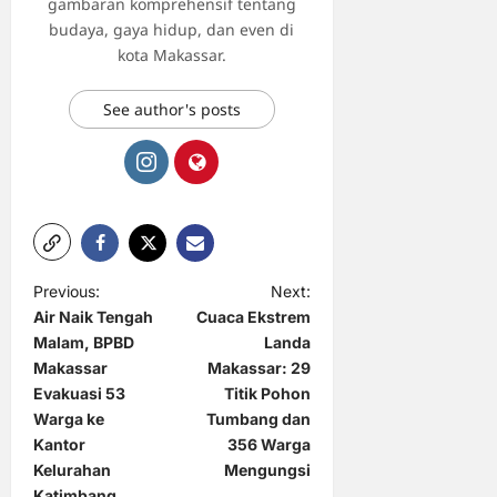
gambaran komprehensif tentang
budaya, gaya hidup, dan even di
kota Makassar.
See author's posts
P
Previous:
Next:
Air Naik Tengah
Cuaca Ekstrem
o
Malam, BPBD
Landa
s
Makassar
Makassar: 29
t
Evakuasi 53
Titik Pohon
Warga ke
Tumbang dan
n
Kantor
356 Warga
a
Kelurahan
Mengungsi
Katimbang