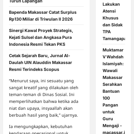
Turun Lapangan
Lakukan
Atensi
Bapenda Makassar Catat Surplus
Khusus
Rp130 Miliar di Triwulan II 2026
dan Sidak
Sinergi Kawal Proyek Strategis,
TPA
Kejati Sulsel dan Angkasa Pura
Tamangapa
Indonesia Resmi Tekan PKS
Muktamar
Cetak Sejarah Baru, Jurnal Al-
V Wahdah
Daulah UIN Alauddin Makassar
Islamiyah:
Resmi Terindeks Scopus
Wawali
Makassar
“Menurut saya, ini sesuatu yang
Serahkan
sangat kreatif yang dilakukan oleh
Bantuan
teman-teman di Dinas Sosial. Ini
100
memperlihatkan bahwa ketika ada
Pangan
niat dan upaya, insyaallah akan
untuk
berbuah hasil yang baik,” ujarnya.
Guru
Mengaji -
Ia mengungkapkan, kebutuhan
macassar.id
kendaraan operasional untuk