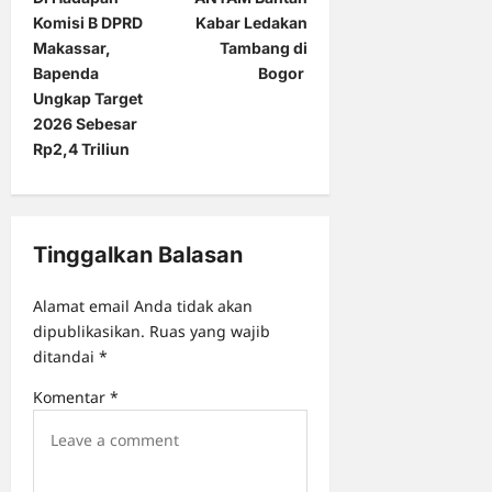
o
Komisi B DPRD
Kabar Ledakan
s
Makassar,
Tambang di
t
Bapenda
Bogor
Ungkap Target
n
2026 Sebesar
a
Rp2,4 Triliun
v
i
g
Tinggalkan Balasan
a
Alamat email Anda tidak akan
t
dipublikasikan.
Ruas yang wajib
i
ditandai
*
o
Komentar
*
n