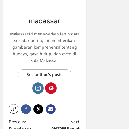
macassar
Makassar.id menawarkan lebih dari
sekedar berita; ini memberikan
gambaran komprehensif tentang
budaya, gaya hidup, dan even di
kota Makassar.
See author's posts
P
Previous:
Next:
Di Hadapan
ANTAM Bantah