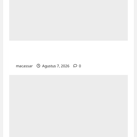
Kejar Penunggak Pajak, Bapenda Makassar
Gandeng Kejaksaan Turun Lapangan
macassar
Agustus 7, 2026
0