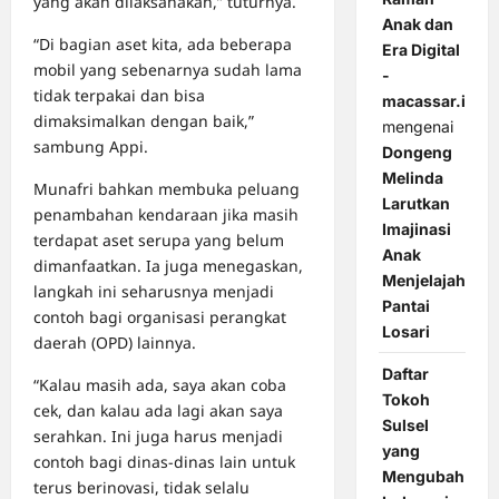
yang akan dilaksanakan,” tuturnya.
Anak dan
“Di bagian aset kita, ada beberapa
Era Digital
mobil yang sebenarnya sudah lama
-
tidak terpakai dan bisa
macassar.id
dimaksimalkan dengan baik,”
mengenai
sambung Appi.
Dongeng
Melinda
Munafri bahkan membuka peluang
Larutkan
penambahan kendaraan jika masih
Imajinasi
terdapat aset serupa yang belum
Anak
dimanfaatkan. Ia juga menegaskan,
Menjelajah
langkah ini seharusnya menjadi
Pantai
contoh bagi organisasi perangkat
Losari
daerah (OPD) lainnya.
Daftar
“Kalau masih ada, saya akan coba
Tokoh
cek, dan kalau ada lagi akan saya
Sulsel
serahkan. Ini juga harus menjadi
yang
contoh bagi dinas-dinas lain untuk
Mengubah
terus berinovasi, tidak selalu