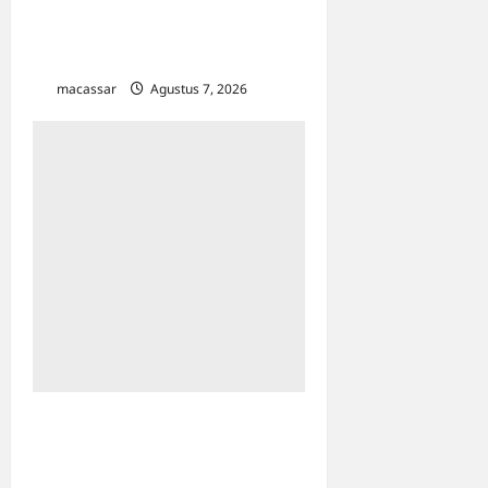
Kejar Penunggak Pajak,
Bapenda Makassar Gandeng
Kejaksaan Turun Lapangan
macassar
Agustus 7, 2026
0
Sinergi Kawal Proyek
Strategis, Kejati Sulsel dan
Angkasa Pura Indonesia