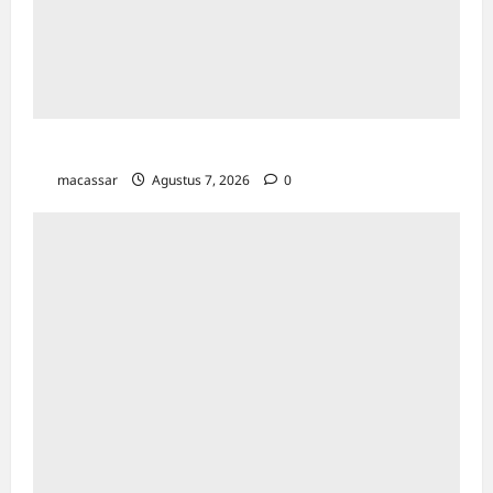
TP PKK Makassar Gelar Kajian Islam
macassar
Agustus 7, 2026
0