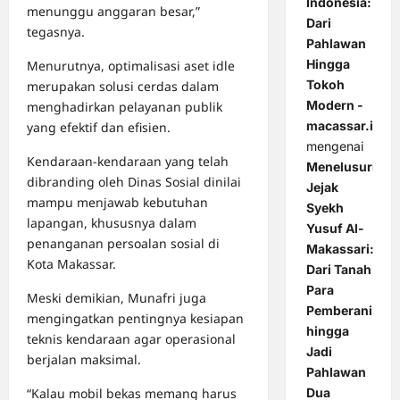
Indonesia:
menunggu anggaran besar,”
Dari
tegasnya.
Pahlawan
Hingga
Menurutnya, optimalisasi aset idle
Tokoh
merupakan solusi cerdas dalam
Modern -
menghadirkan pelayanan publik
macassar.id
yang efektif dan efisien.
mengenai
Kendaraan-kendaraan yang telah
Menelusuri
dibranding oleh Dinas Sosial dinilai
Jejak
mampu menjawab kebutuhan
Syekh
lapangan, khususnya dalam
Yusuf Al-
penanganan persoalan sosial di
Makassari:
Kota Makassar.
Dari Tanah
Para
Meski demikian, Munafri juga
Pemberani
mengingatkan pentingnya kesiapan
hingga
teknis kendaraan agar operasional
Jadi
berjalan maksimal.
Pahlawan
Dua
“Kalau mobil bekas memang harus