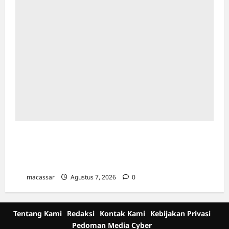
Sinergi Kawal Proyek Strategis, Kejati Sulsel
dan Angkasa Pura Indonesia Resmi Tekan
PKS
macassar
Agustus 7, 2026
0
Tentang Kami
Redaksi
Kontak Kami
Kebijakan Privasi
Pedoman Media Cyber