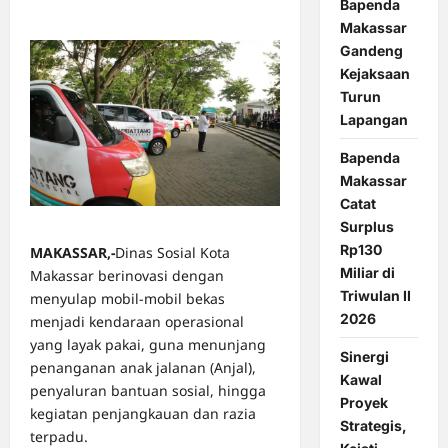
0 comments
Bapenda
Makassar
Gandeng
Kejaksaan
Turun
Lapangan
Bapenda
Makassar
Catat
Surplus
Rp130
MAKASSAR,-
Dinas Sosial Kota
Miliar di
Makassar berinovasi dengan
Triwulan II
menyulap mobil-mobil bekas
2026
menjadi kendaraan operasional
yang layak pakai, guna menunjang
Sinergi
penanganan anak jalanan (Anjal),
Kawal
penyaluran bantuan sosial, hingga
Proyek
kegiatan penjangkauan dan razia
Strategis,
terpadu.