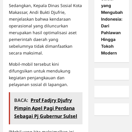
Sedangkan, Kepala Dinas Sosial Kota
yang
Makassar, Andi Bukti Djufrie,
Mengubah
menjelaskan bahwa kendaraan
Indonesia:
operasional yang diluncurkan
Dari
merupakan hasil optimalisasi aset
Pahlawan
pemerintah daerah yang
Hingga
sebelumnya tidak dimanfaatkan
Tokoh
secara maksimal.
Modern
Mobil-mobil tersebut kini
difungsikan untuk mendukung
kegiatan penjangkauan dan
pelayanan sosial di lapangan.
BACA:
Prof Fadjry Djufry
Pimpin Apel Pagi Perdana
Sebagai Pj Gubernur Sulsel
“Mobil yang kita maksimalkan ini.