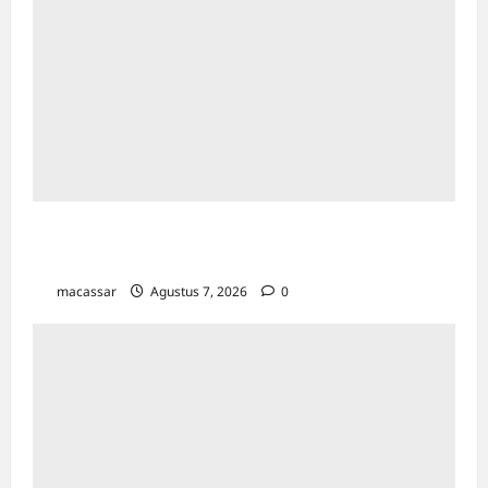
Bapenda Makassar Catat Surplus Rp130
Miliar di Triwulan II 2026
macassar
Agustus 7, 2026
0