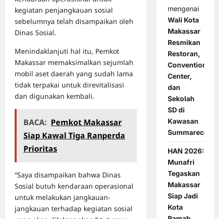
mengenai
kegiatan penjangkauan sosial
Wali Kota
sebelumnya telah disampaikan oleh
Makassar
Dinas Sosial.
Resmikan
Menindaklanjuti hal itu, Pemkot
Restoran,
Makassar memaksimalkan sejumlah
Convention
mobil aset daerah yang sudah lama
Center,
tidak terpakai untuk direvitalisasi
dan
dan digunakan kembali.
Sekolah
SD di
Kawasan
BACA:
Pemkot Makassar
Summarecon
Siap Kawal Tiga Ranperda
Prioritas
HAN 2026:
Munafri
Tegaskan
“Saya disampaikan bahwa Dinas
Makassar
Sosial butuh kendaraan operasional
Siap Jadi
untuk melakukan jangkauan-
Kota
jangkauan terhadap kegiatan sosial
Ramah