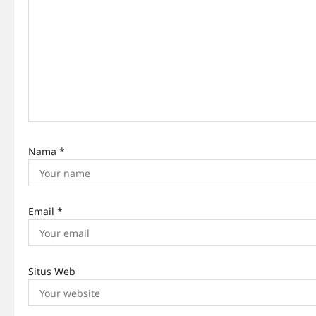
a
t
i
o
n
Nama
*
Email
*
Situs Web