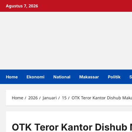
Skip
Agustus 7, 2026
to
content
Home
Ekonomi
National
Makassar
Politik
S
Home
2026
Januari
15
OTK Teror Kantor Dishub Makas
OTK Teror Kantor Dishub 