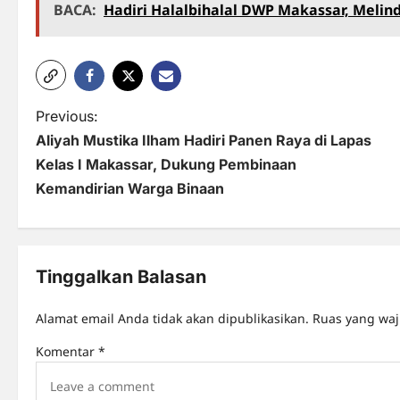
BACA:
Hadiri Halalbihalal DWP Makassar, Melind
P
Previous:
Aliyah Mustika Ilham Hadiri Panen Raya di Lapas
o
Kelas I Makassar, Dukung Pembinaan
s
Kemandirian Warga Binaan
t
n
Tinggalkan Balasan
a
v
Alamat email Anda tidak akan dipublikasikan.
Ruas yang waj
i
Komentar
*
g