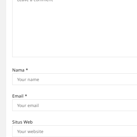
i
g
a
t
i
o
n
Nama
*
Email
*
Situs Web