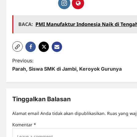
BACA:
PMI Manufaktur Indonesia Naik di Teng
P
Previous:
Parah, Siswa SMK di Jambi, Keroyok Gurunya
o
s
t
Tinggalkan Balasan
n
Alamat email Anda tidak akan dipublikasikan.
Ruas yang waj
a
Komentar
*
v