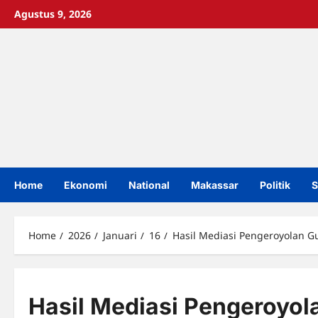
Skip
Agustus 9, 2026
to
content
Home
Ekonomi
National
Makassar
Politik
S
Home
2026
Januari
16
Hasil Mediasi Pengeroyolan G
Hasil Mediasi Pengeroyol