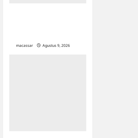
Kesempatan Kerja Inklusif
Harus Hadir untuk Semua,
Termasuk Penyandang
Disabilitas
macassar
Agustus 9, 2026
0