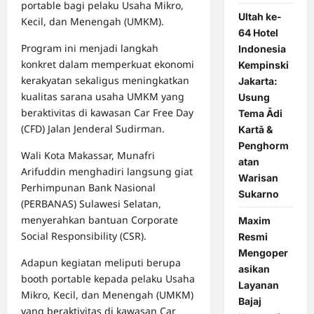
portable bagi pelaku Usaha Mikro,
Ultah ke-
Kecil, dan Menengah (UMKM).
64 Hotel
Program ini menjadi langkah
Indonesia
konkret dalam memperkuat ekonomi
Kempinski
kerakyatan sekaligus meningkatkan
Jakarta:
kualitas sarana usaha UMKM yang
Usung
beraktivitas di kawasan Car Free Day
Tema Ādi
(CFD) Jalan Jenderal Sudirman.
Kartā &
Penghorm
Wali Kota Makassar, Munafri
atan
Arifuddin menghadiri langsung giat
Warisan
Perhimpunan Bank Nasional
Sukarno
(PERBANAS) Sulawesi Selatan,
menyerahkan bantuan Corporate
Maxim
Social Responsibility (CSR).
Resmi
Mengoper
Adapun kegiatan meliputi berupa
asikan
booth portable kepada pelaku Usaha
Layanan
Mikro, Kecil, dan Menengah (UMKM)
Bajaj
yang beraktivitas di kawasan Car