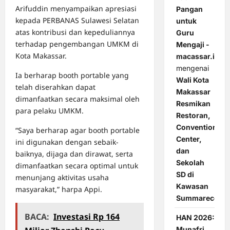
Arifuddin menyampaikan apresiasi
Pangan
kepada PERBANAS Sulawesi Selatan
untuk
atas kontribusi dan kepeduliannya
Guru
terhadap pengembangan UMKM di
Mengaji -
Kota Makassar.
macassar.id
mengenai
Ia berharap booth portable yang
Wali Kota
telah diserahkan dapat
Makassar
dimanfaatkan secara maksimal oleh
Resmikan
para pelaku UMKM.
Restoran,
Convention
“Saya berharap agar booth portable
Center,
ini digunakan dengan sebaik-
dan
baiknya, dijaga dan dirawat, serta
Sekolah
dimanfaatkan secara optimal untuk
SD di
menunjang aktivitas usaha
Kawasan
masyarakat,” harpa Appi.
Summarecon
BACA:
Investasi Rp 164
HAN 2026:
Munafri