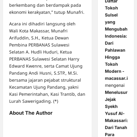
Daftar
berkembang dan berdampak pada
Tokoh
ekonomi kerakyatan,” tutup Munafri.
Sulsel
yang
Acara ini dihadiri langsung oleh
Mengubah
Wali Kota Makassar, Munafri
Indonesia:
Arifuddin, S.H., Ketua Dewan
Dari
Pembina PERBANAS Sulawesi
Pahlawan
Selatan A. Hudli Huduri, Ketua
Hingga
PERBANAS Sulawesi Selatan Harry
Tokoh
Edward Kwenre, serta Camat Ujung
Modern -
Pandang Andi Husni, S.STP., M.Si.
macassar.id
bersama jajaran pejabat struktural
mengenai
Kecamatan Ujung Pandang, yakni
Menelusuri
Kasi Pemerintahan, Kasi Trantib, dan
Jejak
Lurah Sawerigading. (*)
Syekh
About The Author
Yusuf Al-
Makassari:
Dari Tanah
Para