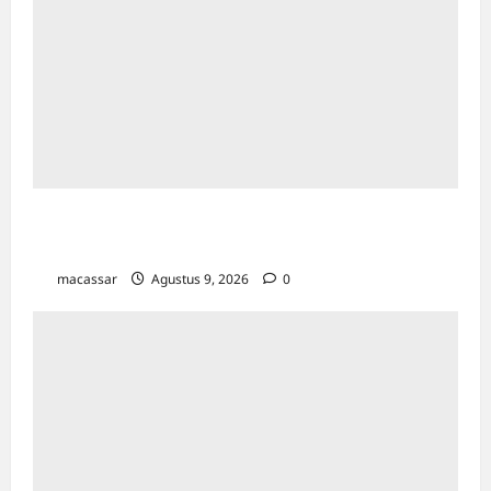
Pemkot Makassar Matangkan HUT RI Ke-81:
Karebosi Jadi Pusat Upacara Utama
macassar
Agustus 9, 2026
0