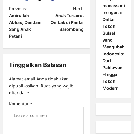
macassar.id
P
Previous:
Next:
mengenai
Amirullah
Anak Terseret
o
Daftar
Abbas, Dendam
Ombak di Pantai
Tokoh
s
Sang Anak
Barombong
Sulsel
t
Petani
yang
n
Mengubah
Indonesia:
a
Dari
v
Tinggalkan Balasan
Pahlawan
i
Hingga
Alamat email Anda tidak akan
Tokoh
g
dipublikasikan.
Ruas yang wajib
Modern
a
ditandai
*
t
Komentar
*
i
o
n