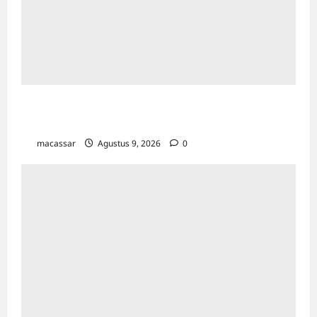
Sejarah Kota Makassar: Berawal Dari
“Penampakan Nabi”
macassar
Agustus 9, 2026
0