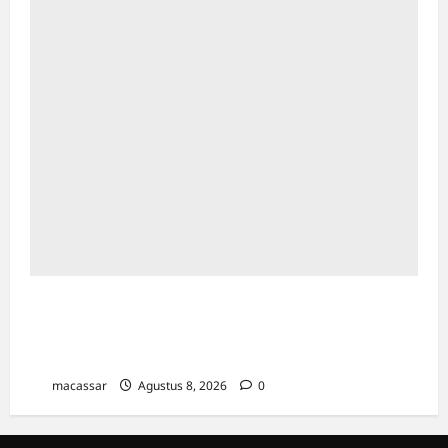
Ultah ke-64 Hotel Indonesia Kempinski
Jakarta: Usung Tema Ādi Kartā &
Penghormatan Warisan Sukarno
macassar
Agustus 8, 2026
0