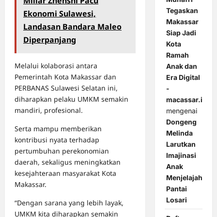
Miliar Zhenshi Pacu
Tegaskan
Ekonomi Sulawesi,
Makassar
Landasan Bandara Maleo
Siap Jadi
Diperpanjang
Kota
Ramah
Melalui kolaborasi antara
Anak dan
Pemerintah Kota Makassar dan
Era Digital
PERBANAS Sulawesi Selatan ini,
-
diharapkan pelaku UMKM semakin
macassar.id
mandiri, profesional.
mengenai
Dongeng
Serta mampu memberikan
Melinda
kontribusi nyata terhadap
Larutkan
pertumbuhan perekonomian
Imajinasi
daerah, sekaligus meningkatkan
Anak
kesejahteraan masyarakat Kota
Menjelajah
Makassar.
Pantai
Losari
“Dengan sarana yang lebih layak,
UMKM kita diharapkan semakin