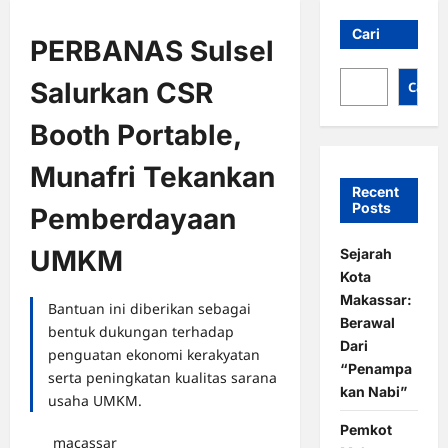
Cari
PERBANAS Sulsel
Salurkan CSR
Cari
Booth Portable,
Munafri Tekankan
Recent
Posts
Pemberdayaan
UMKM
Sejarah
Kota
Makassar:
Bantuan ini diberikan sebagai
Berawal
bentuk dukungan terhadap
Dari
penguatan ekonomi kerakyatan
“Penampa
serta peningkatan kualitas sarana
kan Nabi”
usaha UMKM.
Pemkot
macassar