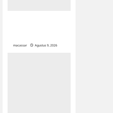
Pemkot Makassar
Matangkan HUT RI Ke-81:
Karebosi Jadi Pusat Upacara
Utama
macassar
Agustus 9, 2026
0