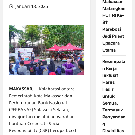
Makassar
Januari 18, 2026
Matangkan
0 comments
HUT RI Ke-
81:
Karebosi
Jadi Pusat
Upacara
Utama
Kesempata
n Kerja
Inklusif
Harus
MAKASSAR
,— Kolaborasi antara
Hadir
Pemerintah Kota Makassar dan
untuk
Perhimpunan Bank Nasional
Semua,
(PERBANAS) Sulawesi Selatan,
Termasuk
diwujudkan melalui penyerahan
Penyandan
bantuan Corporate Social
g
Responsibility (CSR) berupa booth
Disabilitas