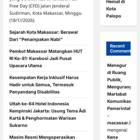
Hemat di
Free Day (CFD) Jalan Jenderal
Kota
Sudirman, Kota Makassar, Minggu
Palopo
(18/1//2026).
Sejarah Kota Makassar: Berawal
Dari “Penampakan Nabi”
Recent
Comments
Pemkot Makassar Matangkan HUT
RI Ke-81: Karebosi Jadi Pusat
Menegur
Upacara Utama
di Ruang
Kesempatan Kerja Inklusif Harus
Publik,
Hadir untuk Semua, Termasuk
Mengurangi
Penyandang Disabilitas
Martabat
Komunikasi
Ultah ke-64 Hotel Indonesia
Pemerintahan
Kempinski Jakarta: Usung Tema Ādi
-
Kartā & Penghormatan Warisan
macassar.id
Sukarno
mengenai
Kena
Maxim Resmi Mengoperasikan