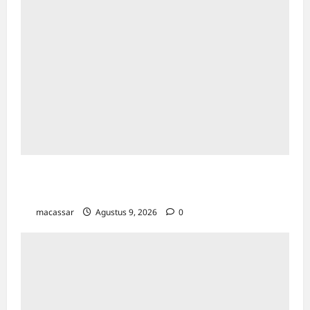
Kesempatan Kerja Inklusif Harus Hadir untuk
Semua, Termasuk Penyandang Disabilitas
macassar
Agustus 9, 2026
0