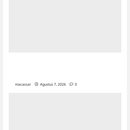
Sinergi Kawal Proyek Strategis, Kejati Sulsel
dan Angkasa Pura Indonesia Resmi Tekan
PKS
macassar
Agustus 7, 2026
0