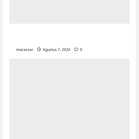
Kejar Penunggak Pajak, Bapenda Makassar
Gandeng Kejaksaan Turun Lapangan
macassar
Agustus 7, 2026
0