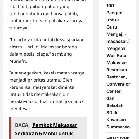
100
kita lihat, pohon-pohon yang
Pangan
tumbang itu bukan hanya patah,
untuk
tapi terangkat sampai akar-akarnya,”
Guru
tuturnya.
Mengaji -
“Ini artinya kita butuh kewaspadaan
macassar.id
ekstra. Hari ini Makassar berada
mengenai
dalam posisi siaga,” sambung
Wali Kota
Munafri.
Makassar
Resmikan
Ia menegaskan, keselamatan warga
Restoran,
menjadi prioritas utama. Oleh
Convention
karena itu, masyarakat diminta
Center,
untuk tidak memaksakan diri
dan
beraktivitas di luar rumah jika tidak
Sekolah
mendesak.
SD di
Kawasan
BACA:
Pemkot Makassar
Summarecon
Sediakan 6 Mobil untuk
HAN 2026: