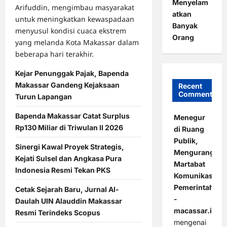
Menyelam
Arifuddin, mengimbau masyarakat
atkan
untuk meningkatkan kewaspadaan
Banyak
menyusul kondisi cuaca ekstrem
Orang
yang melanda Kota Makassar dalam
beberapa hari terakhir.
Kejar Penunggak Pajak, Bapenda
Makassar Gandeng Kejaksaan
Recent
Comments
Turun Lapangan
Bapenda Makassar Catat Surplus
Menegur
Rp130 Miliar di Triwulan II 2026
di Ruang
Publik,
Sinergi Kawal Proyek Strategis,
Mengurangi
Kejati Sulsel dan Angkasa Pura
Martabat
Indonesia Resmi Tekan PKS
Komunikasi
Pemerintahan
Cetak Sejarah Baru, Jurnal Al-
-
Daulah UIN Alauddin Makassar
macassar.id
Resmi Terindeks Scopus
mengenai