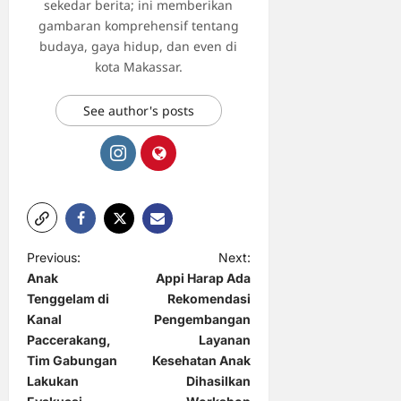
sekedar berita; ini memberikan
gambaran komprehensif tentang
budaya, gaya hidup, dan even di
kota Makassar.
See author's posts
P
Previous:
Next:
Anak
Appi Harap Ada
o
Tenggelam di
Rekomendasi
s
Kanal
Pengembangan
t
Paccerakang,
Layanan
Tim Gabungan
Kesehatan Anak
n
Lakukan
Dihasilkan
a