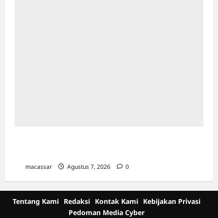
Cetak Sejarah Baru, Jurnal Al-Daulah UIN
Alauddin Makassar Resmi Terindeks Scopus
macassar
Agustus 7, 2026
0
Tentang Kami
Redaksi
Kontak Kami
Kebijakan Privasi
Pedoman Media Cyber