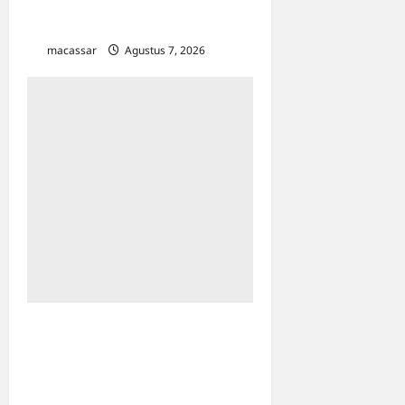
Bapenda Makassar Gandeng
Kejaksaan Turun Lapangan
macassar
Agustus 7, 2026
0
Sinergi Kawal Proyek
Strategis, Kejati Sulsel dan
Angkasa Pura Indonesia
Resmi Tekan PKS