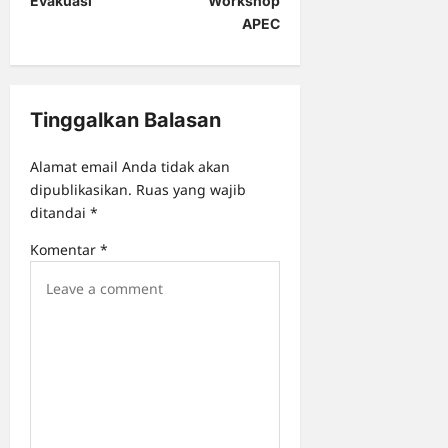
Evakuasi
Workshop
APEC
v
i
g
Tinggalkan Balasan
a
t
Alamat email Anda tidak akan
i
dipublikasikan.
Ruas yang wajib
o
ditandai
*
n
Komentar
*