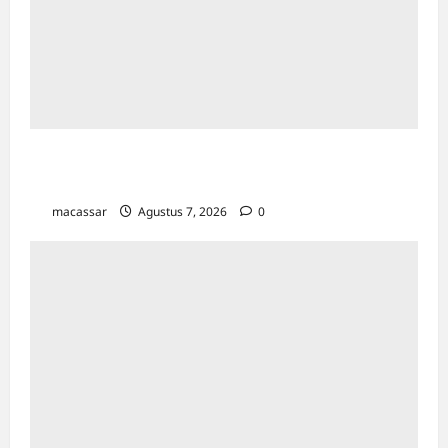
Bapenda Makassar Catat Surplus Rp130
Miliar di Triwulan II 2026
macassar
Agustus 7, 2026
0