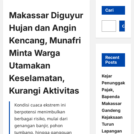
Cari
Makassar Diguyur
Hujan dan Angin
Cari
Kencang, Munafri
Minta Warga
Recent
Posts
Utamakan
Keselamatan,
Kejar
Penunggak
Kurangi Aktivitas
Pajak,
Bapenda
Makassar
Kondisi cuaca ekstrem ini
Gandeng
berpotensi menimbulkan
Kejaksaan
berbagai risiko, mulai dari
Turun
genangan banjir, pohon
Lapangan
tumbang, hingga gangguan