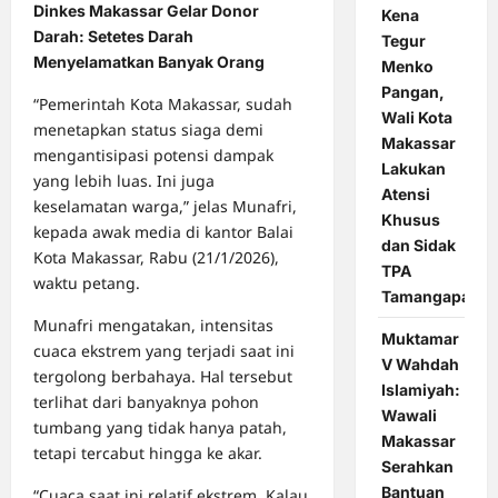
Dinkes Makassar Gelar Donor
Kena
Darah: Setetes Darah
Tegur
Menyelamatkan Banyak Orang
Menko
Pangan,
“Pemerintah Kota Makassar, sudah
Wali Kota
menetapkan status siaga demi
Makassar
mengantisipasi potensi dampak
Lakukan
yang lebih luas. Ini juga
Atensi
keselamatan warga,” jelas Munafri,
Khusus
kepada awak media di kantor Balai
dan Sidak
Kota Makassar, Rabu (21/1/2026),
TPA
waktu petang.
Tamangapa
Munafri mengatakan, intensitas
Muktamar
cuaca ekstrem yang terjadi saat ini
V Wahdah
tergolong berbahaya. Hal tersebut
Islamiyah:
terlihat dari banyaknya pohon
Wawali
tumbang yang tidak hanya patah,
Makassar
tetapi tercabut hingga ke akar.
Serahkan
Bantuan
“Cuaca saat ini relatif ekstrem. Kalau