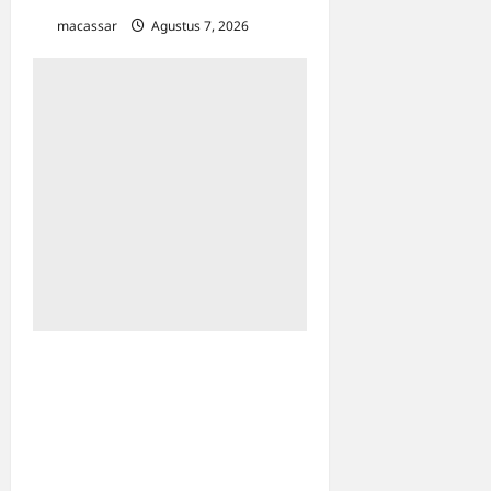
macassar
Agustus 7, 2026
0
HUT ke-102 PDAM
Makassar: Appi Instruksikan
Peningkatan Kualitas
Layanan & Efisiensi
Likuiditas