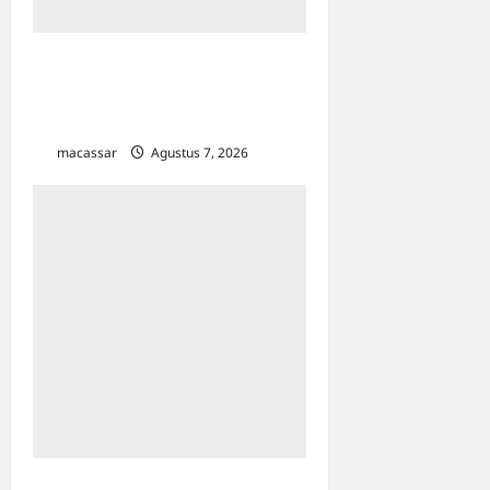
Kejar Penunggak Pajak,
Bapenda Makassar Gandeng
Kejaksaan Turun Lapangan
macassar
Agustus 7, 2026
0
Sinergi Kawal Proyek