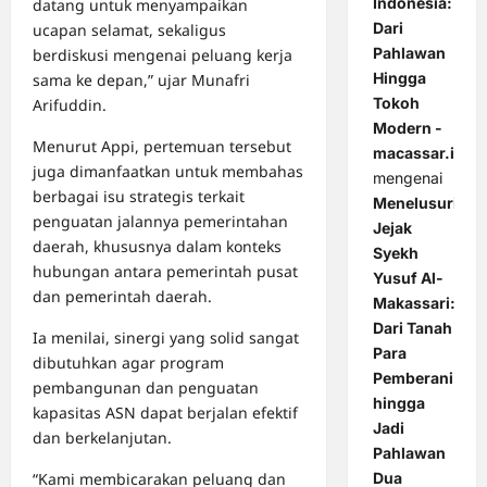
Indonesia:
datang untuk menyampaikan
Dari
ucapan selamat, sekaligus
Pahlawan
berdiskusi mengenai peluang kerja
Hingga
sama ke depan,” ujar Munafri
Tokoh
Arifuddin.
Modern -
Menurut Appi, pertemuan tersebut
macassar.id
juga dimanfaatkan untuk membahas
mengenai
berbagai isu strategis terkait
Menelusuri
penguatan jalannya pemerintahan
Jejak
daerah, khususnya dalam konteks
Syekh
hubungan antara pemerintah pusat
Yusuf Al-
dan pemerintah daerah.
Makassari:
Dari Tanah
Ia menilai, sinergi yang solid sangat
Para
dibutuhkan agar program
Pemberani
pembangunan dan penguatan
hingga
kapasitas ASN dapat berjalan efektif
Jadi
dan berkelanjutan.
Pahlawan
“Kami membicarakan peluang dan
Dua