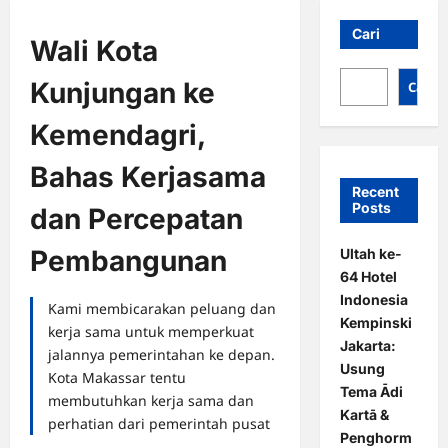
Cari
Wali Kota
Kunjungan ke
Cari
Kemendagri,
Bahas Kerjasama
Recent
Posts
dan Percepatan
Pembangunan
Ultah ke-
64 Hotel
Indonesia
Kami membicarakan peluang dan
Kempinski
kerja sama untuk memperkuat
Jakarta:
jalannya pemerintahan ke depan.
Usung
Kota Makassar tentu
Tema Ādi
membutuhkan kerja sama dan
Kartā &
perhatian dari pemerintah pusat
Penghorm