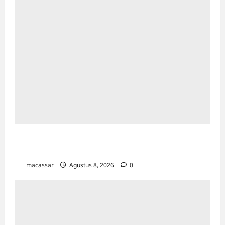
Maxim Resmi Mengoperasikan Layanan
Bajaj Hemat di Kota Palopo
macassar
Agustus 8, 2026
0