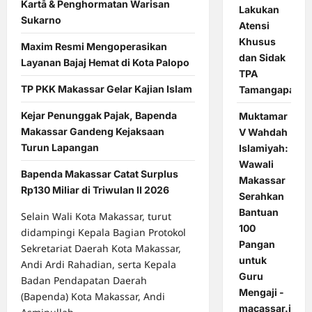
Kartā & Penghormatan Warisan
Lakukan
Sukarno
Atensi
Khusus
Maxim Resmi Mengoperasikan
dan Sidak
Layanan Bajaj Hemat di Kota Palopo
TPA
TP PKK Makassar Gelar Kajian Islam
Tamangapa
Kejar Penunggak Pajak, Bapenda
Muktamar
Makassar Gandeng Kejaksaan
V Wahdah
Turun Lapangan
Islamiyah:
Wawali
Bapenda Makassar Catat Surplus
Makassar
Rp130 Miliar di Triwulan II 2026
Serahkan
Bantuan
Selain Wali Kota Makassar, turut
100
didampingi Kepala Bagian Protokol
Pangan
Sekretariat Daerah Kota Makassar,
untuk
Andi Ardi Rahadian, serta Kepala
Guru
Badan Pendapatan Daerah
Mengaji -
(Bapenda) Kota Makassar, Andi
macassar.id