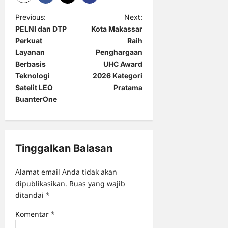
P
Previous:
Next:
PELNI dan DTP
Kota Makassar
o
Perkuat
Raih
s
Layanan
Penghargaan
t
Berbasis
UHC Award
Teknologi
2026 Kategori
n
Satelit LEO
Pratama
a
BuanterOne
v
i
g
Tinggalkan Balasan
a
Alamat email Anda tidak akan
t
dipublikasikan.
Ruas yang wajib
i
ditandai
*
o
Komentar
*
n