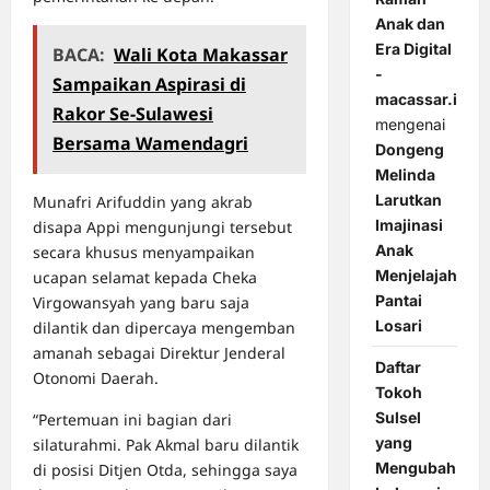
Anak dan
Era Digital
BACA:
Wali Kota Makassar
-
Sampaikan Aspirasi di
macassar.id
Rakor Se-Sulawesi
mengenai
Bersama Wamendagri
Dongeng
Melinda
Larutkan
Munafri Arifuddin yang akrab
Imajinasi
disapa Appi mengunjungi tersebut
Anak
secara khusus menyampaikan
Menjelajah
ucapan selamat kepada Cheka
Pantai
Virgowansyah yang baru saja
Losari
dilantik dan dipercaya mengemban
amanah sebagai Direktur Jenderal
Daftar
Otonomi Daerah.
Tokoh
Sulsel
“Pertemuan ini bagian dari
yang
silaturahmi. Pak Akmal baru dilantik
Mengubah
di posisi Ditjen Otda, sehingga saya