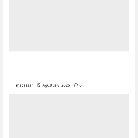
Ultah ke-64 Hotel Indonesia Kempinski
Jakarta: Usung Tema Ādi Kartā &
Penghormatan Warisan Sukarno
macassar
Agustus 8, 2026
0