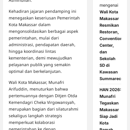
Asminullah.
mengenai
Kehadiran jajaran pendamping ini
Wali Kota
menegaskan keseriusan Pemerintah
Makassar
Kota Makassar dalam
Resmikan
mengonsolidasikan berbagai aspek
Restoran,
pemerintahan, mulai dari
Convention
administrasi, pendapatan daerah,
Center,
hingga koordinasi lintas
dan
kementerian, demi mewujudkan
Sekolah
pelayanan publik yang semakin
SD di
optimal dan berkelanjutan.
Kawasan
Summarecon
Wali Kota Makassar, Munafri
Arifuddin, menuturkan bahwa
HAN 2026:
pertemuannya dengan Ditjen Otda
Munafri
Kemendagri Cheka Virgowansyah,
Tegaskan
merupakan bagian dari silaturahmi
Makassar
sekaligus langkah strategis
Siap Jadi
memperkuat kolaborasi
Kota
pemerintahan ke depan.
Ramah