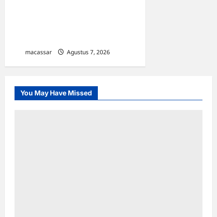
Strategis, Kejati Sulsel dan
Angkasa Pura Indonesia
Resmi Tekan PKS
macassar
Agustus 7, 2026
0
You May Have Missed