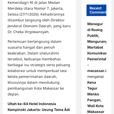
Kemendagri RI di Jalan Medan
Merdeka Utara Nomor 7, Jakarta,
Recent
Comments
Selasa (27/1/2026). Kehadirannya
disambut langsung oleh Direktur
Menegur
Jenderal Otonomi Daerah, yang baru
di Ruang
Dr. Cheka Virgowansyah.
Publik,
Pertemuan berlangsung dalam
Mengurangi
suasana hangat dan penuh
Martabat
keakraban. Dalam silaturahmi
Komunikasi
tersebut, keduanya membahas
Pemerintahan
berbagai isu strategis serta peluang
-
kolaborasi untuk memperkuat tata
macassar.id
kelola pemerintahan daerah,
mengenai
khususnya dalam mendukung
Kena
pembangunan Kota Makassar ke
Tegur
depan.
Menko
Pangan,
Ultah ke-64 Hotel Indonesia
Wali Kota
Kempinski Jakarta: Usung Tema Ādi
Makassar