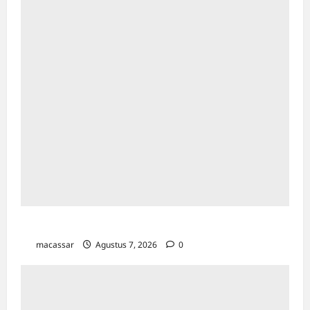
TP PKK Makassar Gelar Kajian Islam
macassar
Agustus 7, 2026
0