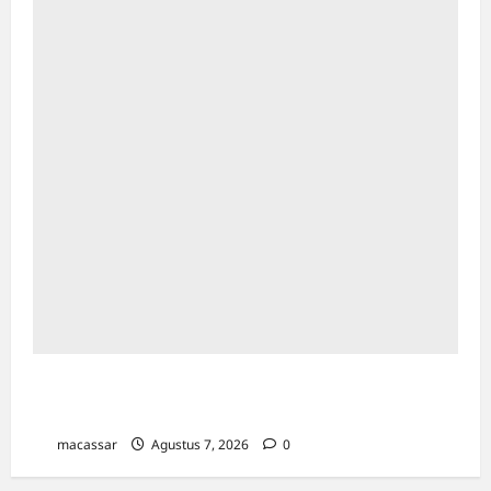
Kejar Penunggak Pajak, Bapenda Makassar
Gandeng Kejaksaan Turun Lapangan
macassar
Agustus 7, 2026
0