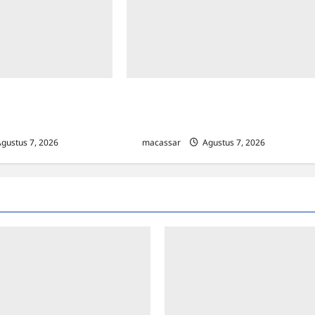
 Pajak, Bapenda
Sinergi Kawal Proyek Strategis, Kejati
ng Kejaksaan Turun
Sulsel dan Angkasa Pura Indonesia
Resmi Tekan PKS
gustus 7, 2026
0
macassar
Agustus 7, 2026
0