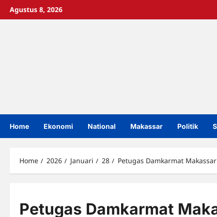
Skip
Agustus 8, 2026
to
content
Home
Ekonomi
National
Makassar
Politik
S
Home
2026
Januari
28
Petugas Damkarmat Makassar 
Petugas Damkarmat Makas