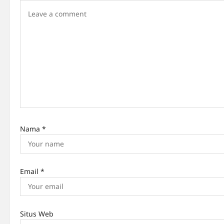
i
g
a
t
i
o
n
Nama
*
Email
*
Situs Web