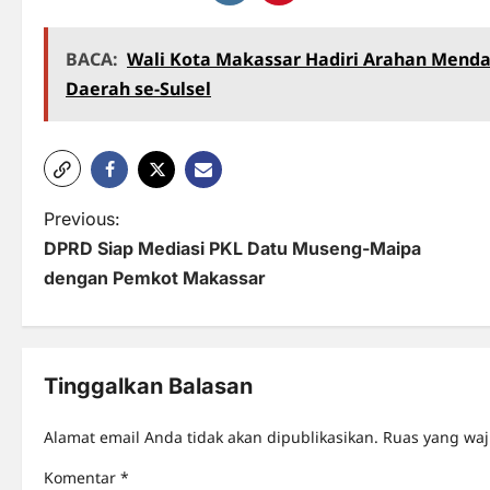
BACA:
Wali Kota Makassar Hadiri Arahan Menda
Daerah se-Sulsel
P
Previous:
DPRD Siap Mediasi PKL Datu Museng-Maipa
o
dengan Pemkot Makassar
s
t
n
Tinggalkan Balasan
a
Alamat email Anda tidak akan dipublikasikan.
Ruas yang waj
v
Komentar
*