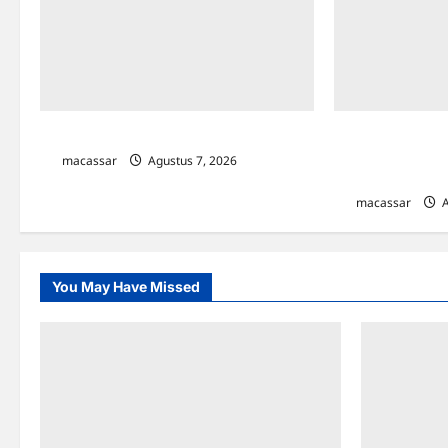
TP PKK Makassar Gelar Kajian Islam
Kejar Penunggak
Makassar Gande
macassar
Agustus 7, 2026
0
Lapangan
macassar
A
You May Have Missed