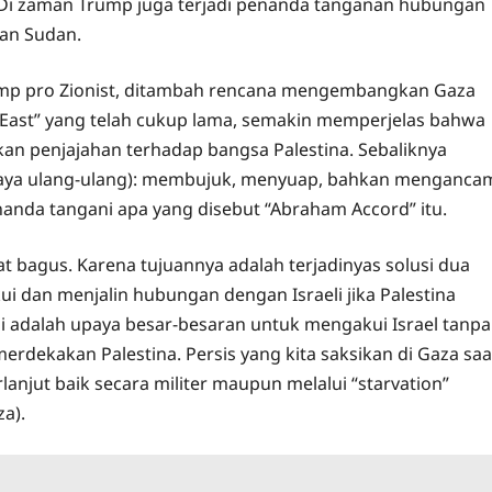
Di zaman Trump juga terjadi penanda tanganan hubungan
dan Sudan.
rump pro Zionist, ditambah rencana mengembangkan Gaza
le East” yang telah cukup lama, semakin memperjelas bahwa
n penjajahan terhadap bangsa Palestina. Sebaliknya
(saya ulang-ulang): membujuk, menyuap, bahkan menganca
nda tangani apa yang disebut “Abraham Accord” itu.
 bagus. Karena tujuannya adalah terjadinyas solusi dua
 dan menjalin hubungan dengan Israeli jika Palestina
i adalah upaya besar-besaran untuk mengakui Israel tanpa
erdekakan Palestina. Persis yang kita saksikan di Gaza saa
anjut baik secara militer maupun melalui “starvation”
a).