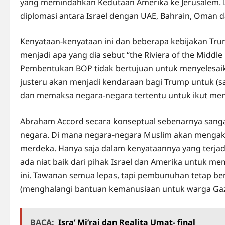
yang memindahkan Kedutaan Amerika ke Jerusalem. 
diplomasi antara Israel dengan UAE, Bahrain, Oman 
Kenyataan-kenyataan ini dan beberapa kebijakan T
menjadi apa yang dia sebut “the Riviera of the Midd
Pembentukan BOP tidak bertujuan untuk menyelesaika
justeru akan menjadi kendaraan bagi Trump untuk 
dan memaksa negara-negara tertentu untuk ikut mena
Abraham Accord secara konseptual sebenarnya sangat
negara. Di mana negara-negara Muslim akan mengakui
merdeka. Hanya saja dalam kenyataannya yang terjad
ada niat baik dari pihak Israel dan Amerika untuk mem
ini. Tawanan semua lepas, tapi pembunuhan tetap berl
(menghalangi bantuan kemanusiaan untuk warga Gaz
BACA:
Isra’ Mi’raj dan Realita Umat- final