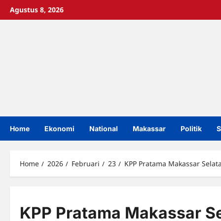
Skip
Agustus 8, 2026
to
content
Home
Ekonomi
National
Makassar
Politik
S
Home
2026
Februari
23
KPP Pratama Makassar Selata
KPP Pratama Makassar Se