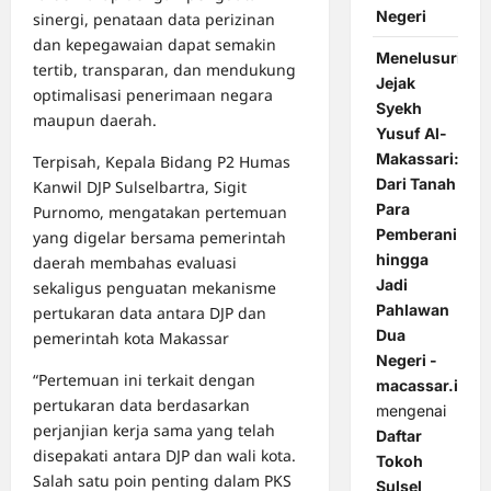
Negeri
sinergi, penataan data perizinan
dan kepegawaian dapat semakin
Menelusuri
tertib, transparan, dan mendukung
Jejak
optimalisasi penerimaan negara
Syekh
maupun daerah.
Yusuf Al-
Makassari:
Terpisah, Kepala Bidang P2 Humas
Dari Tanah
Kanwil DJP Sulselbartra, Sigit
Para
Purnomo, mengatakan pertemuan
Pemberani
yang digelar bersama pemerintah
hingga
daerah membahas evaluasi
Jadi
sekaligus penguatan mekanisme
Pahlawan
pertukaran data antara DJP dan
Dua
pemerintah kota Makassar
Negeri -
“Pertemuan ini terkait dengan
macassar.id
pertukaran data berdasarkan
mengenai
perjanjian kerja sama yang telah
Daftar
disepakati antara DJP dan wali kota.
Tokoh
Salah satu poin penting dalam PKS
Sulsel