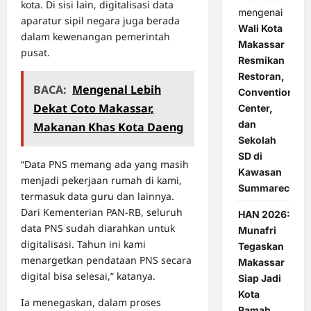
kota. Di sisi lain, digitalisasi data
mengenai
aparatur sipil negara juga berada
Wali Kota
dalam kewenangan pemerintah
Makassar
pusat.
Resmikan
Restoran,
BACA:
Mengenal Lebih
Convention
Dekat Coto Makassar,
Center,
dan
Makanan Khas Kota Daeng
Sekolah
SD di
“Data PNS memang ada yang masih
Kawasan
menjadi pekerjaan rumah di kami,
Summarecon
termasuk data guru dan lainnya.
Dari Kementerian PAN-RB, seluruh
HAN 2026:
data PNS sudah diarahkan untuk
Munafri
digitalisasi. Tahun ini kami
Tegaskan
menargetkan pendataan PNS secara
Makassar
digital bisa selesai,” katanya.
Siap Jadi
Kota
Ia menegaskan, dalam proses
Ramah