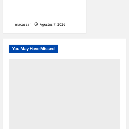
Strategis, Kejati Sulsel dan
Angkasa Pura Indonesia
Resmi Tekan PKS
macassar
Agustus 7, 2026
0
You May Have Missed