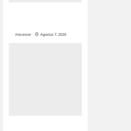
Kejar Penunggak Pajak,
Bapenda Makassar Gandeng
Kejaksaan Turun Lapangan
macassar
Agustus 7, 2026
0
Sinergi Kawal Proyek