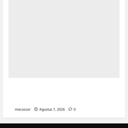
Sinergi Kawal Proyek Strategis, Kejati Sulsel
dan Angkasa Pura Indonesia Resmi Tekan
PKS
macassar
Agustus 7, 2026
0