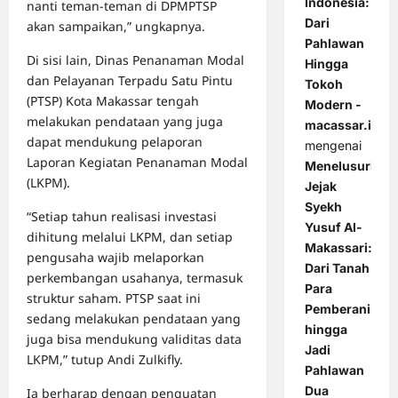
Indonesia:
nanti teman-teman di DPMPTSP
Dari
akan sampaikan,” ungkapnya.
Pahlawan
Di sisi lain, Dinas Penanaman Modal
Hingga
dan Pelayanan Terpadu Satu Pintu
Tokoh
(PTSP) Kota Makassar tengah
Modern -
melakukan pendataan yang juga
macassar.id
dapat mendukung pelaporan
mengenai
Laporan Kegiatan Penanaman Modal
Menelusuri
(LKPM).
Jejak
Syekh
“Setiap tahun realisasi investasi
Yusuf Al-
dihitung melalui LKPM, dan setiap
Makassari:
pengusaha wajib melaporkan
Dari Tanah
perkembangan usahanya, termasuk
Para
struktur saham. PTSP saat ini
Pemberani
sedang melakukan pendataan yang
hingga
juga bisa mendukung validitas data
Jadi
LKPM,” tutup Andi Zulkifly.
Pahlawan
Dua
Ia berharap dengan penguatan