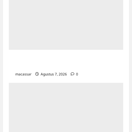
Kejar Penunggak Pajak, Bapenda Makassar
Gandeng Kejaksaan Turun Lapangan
macassar
Agustus 7, 2026
0