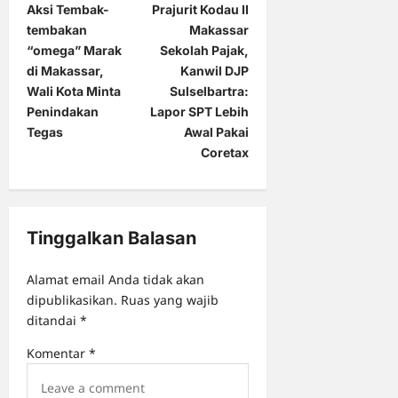
Aksi Tembak-
Prajurit Kodau II
o
tembakan
Makassar
s
“omega” Marak
Sekolah Pajak,
t
di Makassar,
Kanwil DJP
Wali Kota Minta
Sulselbartra:
n
Penindakan
Lapor SPT Lebih
a
Tegas
Awal Pakai
Coretax
v
i
g
Tinggalkan Balasan
a
t
Alamat email Anda tidak akan
i
dipublikasikan.
Ruas yang wajib
o
ditandai
*
n
Komentar
*