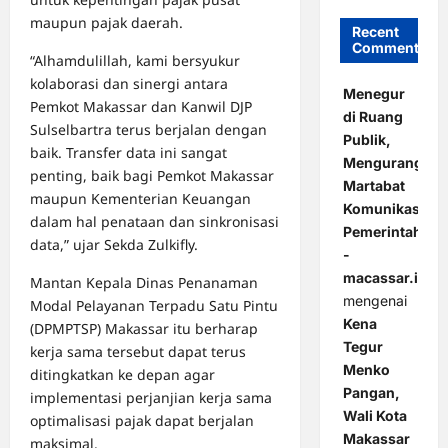
maupun pajak daerah.
Recent
Comments
“Alhamdulillah, kami bersyukur
kolaborasi dan sinergi antara
Menegur
Pemkot Makassar dan Kanwil DJP
di Ruang
Sulselbartra terus berjalan dengan
Publik,
baik. Transfer data ini sangat
Mengurangi
penting, baik bagi Pemkot Makassar
Martabat
maupun Kementerian Keuangan
Komunikasi
dalam hal penataan dan sinkronisasi
Pemerintahan
data,” ujar Sekda Zulkifly.
-
macassar.id
Mantan Kepala Dinas Penanaman
mengenai
Modal Pelayanan Terpadu Satu Pintu
Kena
(DPMPTSP) Makassar itu berharap
Tegur
kerja sama tersebut dapat terus
Menko
ditingkatkan ke depan agar
Pangan,
implementasi perjanjian kerja sama
Wali Kota
optimalisasi pajak dapat berjalan
Makassar
maksimal.