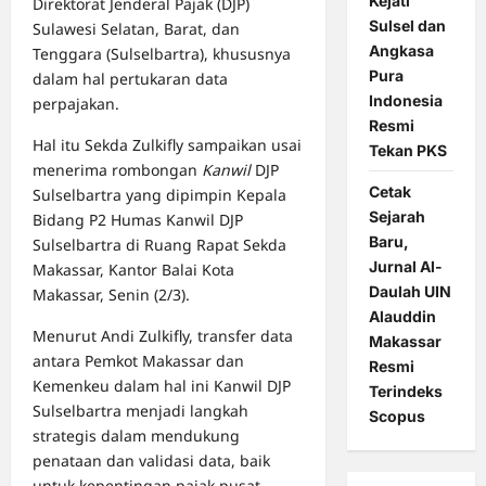
Kejati
Direktorat Jenderal Pajak (DJP)
Sulsel dan
Sulawesi Selatan, Barat, dan
Angkasa
Tenggara (Sulselbartra), khususnya
Pura
dalam hal pertukaran data
Indonesia
perpajakan.
Resmi
Hal itu Sekda Zulkifly sampaikan usai
Tekan PKS
menerima rombongan
Kanwil
DJP
Cetak
Sulselbartra yang dipimpin Kepala
Sejarah
Bidang P2 Humas Kanwil DJP
Baru,
Sulselbartra di Ruang Rapat Sekda
Jurnal Al-
Makassar, Kantor Balai Kota
Daulah UIN
Makassar, Senin (2/3).
Alauddin
Menurut Andi Zulkifly, transfer data
Makassar
antara Pemkot Makassar dan
Resmi
Kemenkeu dalam hal ini Kanwil DJP
Terindeks
Sulselbartra menjadi langkah
Scopus
strategis dalam mendukung
penataan dan validasi data, baik
untuk kepentingan pajak pusat