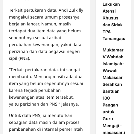
Lakukan
Terkait pertukaran data, Andi Zulkifly
Atensi
mengakui secara umum prosesnya
Khusus
berjalan lancar. Namun, masih
dan Sidak
terdapat dua item data yang belum
TPA
sepenuhnya sesuai akibat
Tamangapa
perubahan kewenangan, yakni data
Muktamar
perizinan dan data pegawai negeri
V Wahdah
sipil (PNS).
Islamiyah:
“Terkait pertukaran data, ini sangat
Wawali
membantu. Memang masih ada dua
Makassar
item yang belum sepenuhnya sesuai
Serahkan
karena terjadi perubahan
Bantuan
kewenangan atas item tersebut,
100
yaitu perizinan dan PNS,” jelasnya.
Pangan
untuk
Untuk data PNS, ia menuturkan
Guru
sebagian data masih dalam proses
Mengaji -
pembenahan di internal pemerintah
macassar.id