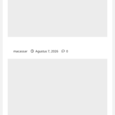
TP PKK Makassar Gelar Kajian Islam
macassar
Agustus 7, 2026
0