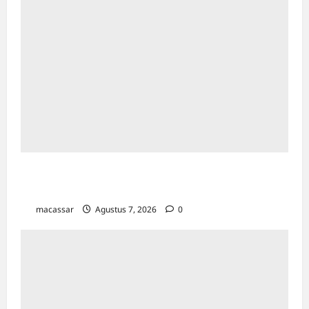
Bapenda Makassar Catat Surplus Rp130
Miliar di Triwulan II 2026
macassar
Agustus 7, 2026
0