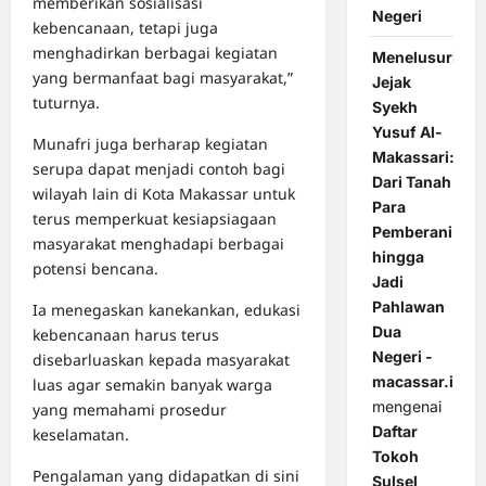
memberikan sosialisasi
Negeri
kebencanaan, tetapi juga
menghadirkan berbagai kegiatan
Menelusuri
yang bermanfaat bagi masyarakat,”
Jejak
tuturnya.
Syekh
Yusuf Al-
Munafri juga berharap kegiatan
Makassari:
serupa dapat menjadi contoh bagi
Dari Tanah
wilayah lain di Kota Makassar untuk
Para
terus memperkuat kesiapsiagaan
Pemberani
masyarakat menghadapi berbagai
hingga
potensi bencana.
Jadi
Pahlawan
Ia menegaskan kanekankan, edukasi
Dua
kebencanaan harus terus
Negeri -
disebarluaskan kepada masyarakat
macassar.id
luas agar semakin banyak warga
mengenai
yang memahami prosedur
Daftar
keselamatan.
Tokoh
Pengalaman yang didapatkan di sini
Sulsel