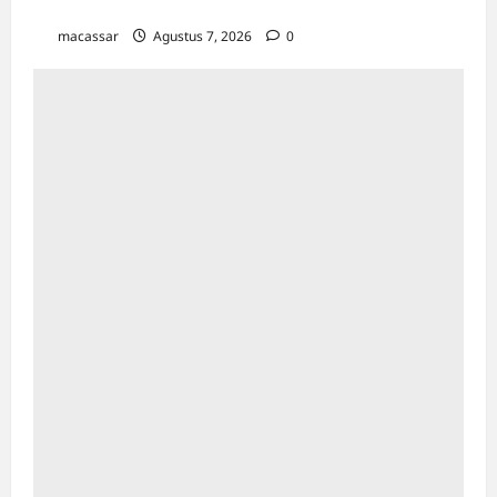
TP PKK Makassar Gelar Kajian Islam
macassar
Agustus 7, 2026
0