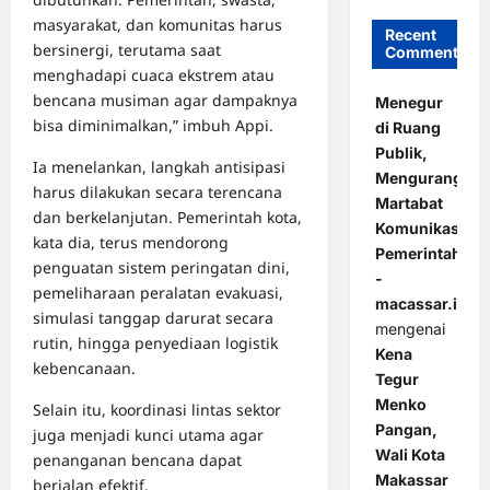
masyarakat, dan komunitas harus
Recent
bersinergi, terutama saat
Comments
menghadapi cuaca ekstrem atau
bencana musiman agar dampaknya
Menegur
bisa diminimalkan,” imbuh Appi.
di Ruang
Publik,
Ia menelankan, langkah antisipasi
Mengurangi
harus dilakukan secara terencana
Martabat
dan berkelanjutan. Pemerintah kota,
Komunikasi
kata dia, terus mendorong
Pemerintahan
penguatan sistem peringatan dini,
-
pemeliharaan peralatan evakuasi,
macassar.id
simulasi tanggap darurat secara
mengenai
rutin, hingga penyediaan logistik
Kena
kebencanaan.
Tegur
Menko
Selain itu, koordinasi lintas sektor
Pangan,
juga menjadi kunci utama agar
Wali Kota
penanganan bencana dapat
Makassar
berjalan efektif.