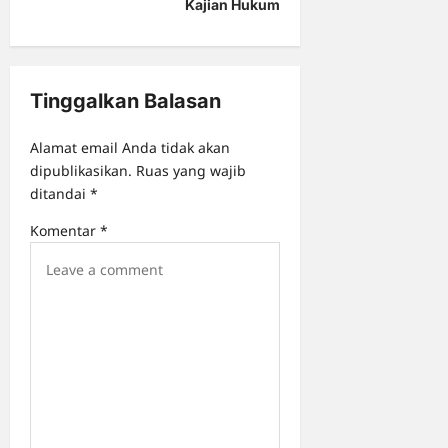
g
Kajian Hukum
a
t
i
Tinggalkan Balasan
o
Alamat email Anda tidak akan
n
dipublikasikan.
Ruas yang wajib
ditandai
*
Komentar
*