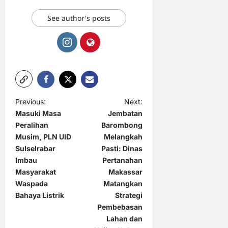
See author's posts
P
Previous:
Next:
Masuki Masa
Jembatan
o
Peralihan
Barombong
s
Musim, PLN UID
Melangkah
t
Sulselrabar
Pasti: Dinas
Imbau
Pertanahan
n
Masyarakat
Makassar
a
Waspada
Matangkan
Bahaya Listrik
Strategi
v
Pembebasan
i
Lahan dan