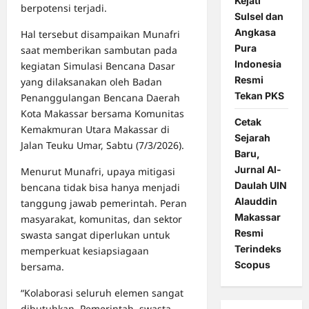
Kejati
berpotensi terjadi.
Sulsel dan
Angkasa
Hal tersebut disampaikan Munafri
Pura
saat memberikan sambutan pada
Indonesia
kegiatan Simulasi Bencana Dasar
Resmi
yang dilaksanakan oleh Badan
Tekan PKS
Penanggulangan Bencana Daerah
Kota Makassar bersama Komunitas
Cetak
Kemakmuran Utara Makassar di
Sejarah
Jalan Teuku Umar, Sabtu (7/3/2026).
Baru,
Jurnal Al-
Menurut Munafri, upaya mitigasi
Daulah UIN
bencana tidak bisa hanya menjadi
Alauddin
tanggung jawab pemerintah. Peran
Makassar
masyarakat, komunitas, dan sektor
Resmi
swasta sangat diperlukan untuk
Terindeks
memperkuat kesiapsiagaan
Scopus
bersama.
“Kolaborasi seluruh elemen sangat
dibutuhkan. Pemerintah, swasta,