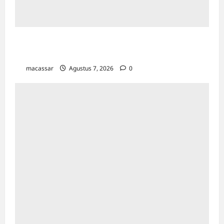
Bapenda Makassar Catat Surplus Rp130
Miliar di Triwulan II 2026
macassar
Agustus 7, 2026
0