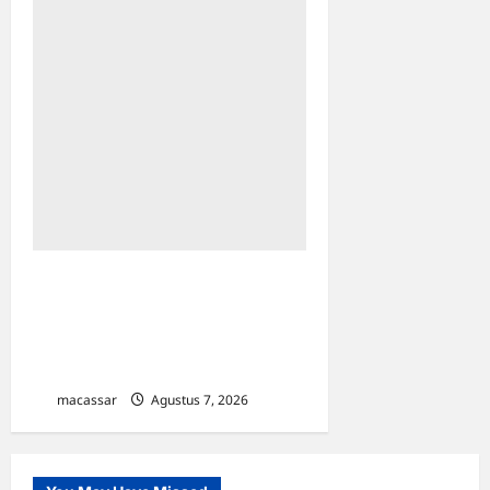
Sinergi Kawal Proyek
Strategis, Kejati Sulsel dan
Angkasa Pura Indonesia
Resmi Tekan PKS
macassar
Agustus 7, 2026
0