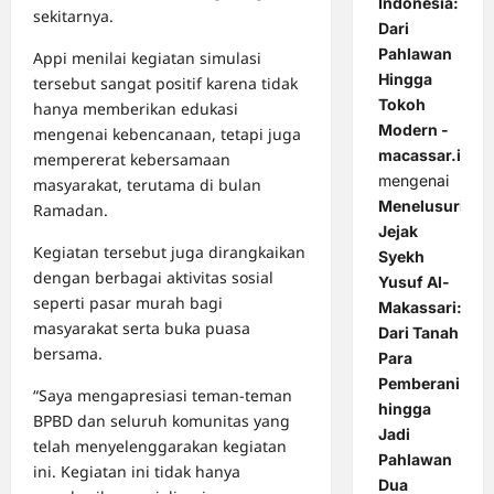
Indonesia:
sekitarnya.
Dari
Pahlawan
Appi menilai kegiatan simulasi
Hingga
tersebut sangat positif karena tidak
Tokoh
hanya memberikan edukasi
Modern -
mengenai kebencanaan, tetapi juga
macassar.id
mempererat kebersamaan
mengenai
masyarakat, terutama di bulan
Menelusuri
Ramadan.
Jejak
Kegiatan tersebut juga dirangkaikan
Syekh
dengan berbagai aktivitas sosial
Yusuf Al-
seperti pasar murah bagi
Makassari:
masyarakat serta buka puasa
Dari Tanah
bersama.
Para
Pemberani
“Saya mengapresiasi teman-teman
hingga
BPBD dan seluruh komunitas yang
Jadi
telah menyelenggarakan kegiatan
Pahlawan
ini. Kegiatan ini tidak hanya
Dua