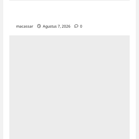
Kejar Penunggak Pajak, Bapenda Makassar
Gandeng Kejaksaan Turun Lapangan
macassar
Agustus 7, 2026
0