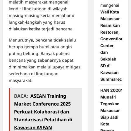
melatih masyarakat mengenali
mengenai
kondisi lingkungan di wilayah
Wali Kota
masing-masing serta memahami
Makassar
langkah-langkah yang harus
Resmikan
dilakukan ketika terjadi bencana.
Restoran,
Convention
Menurutnya, bencana tidak selalu
Center,
berupa gempa bumi atau angin
dan
puting beliung. Banyak potensi
Sekolah
bencana yang sebenarnya dapat
SD di
diminimalkan melalui upaya mitigasi
Kawasan
sederhana di lingkungan
Summarecon
masyarakat.
HAN 2026:
BACA:
ASEAN Training
Munafri
Market Conference 2025
Tegaskan
Makassar
Perkuat Kolaborasi dan
Siap Jadi
Standarisasi Pelatihan di
Kota
Kawasan ASEAN
Ramah