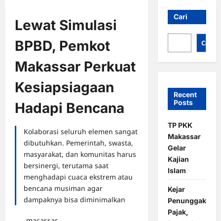
Cari
Lewat Simulasi
BPBD, Pemkot
Cari
Makassar Perkuat
Kesiapsiagaan
Recent
Posts
Hadapi Bencana
TP PKK
Kolaborasi seluruh elemen sangat
Makassar
dibutuhkan. Pemerintah, swasta,
Gelar
masyarakat, dan komunitas harus
Kajian
bersinergi, terutama saat
Islam
menghadapi cuaca ekstrem atau
bencana musiman agar
Kejar
dampaknya bisa diminimalkan
Penunggak
Pajak,
macassar