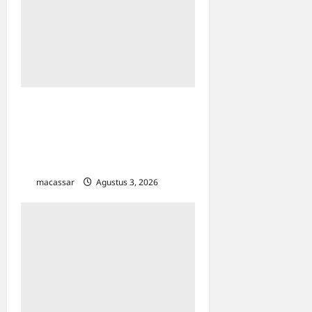
Urus Izin Usaha Langsung
Kena Pajak? KP2KP Makale
Luruskan Mitos Pajak UMKM
di Toraja Utara
macassar
Agustus 3, 2026
0