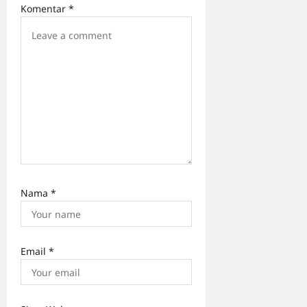
o
Komentar
*
n
Nama
*
Email
*