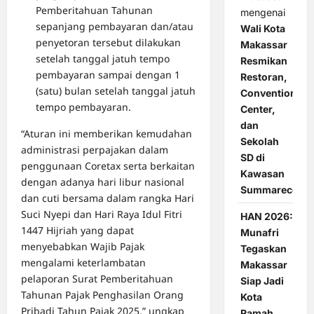
Pemberitahuan Tahunan
mengenai
sepanjang pembayaran dan/atau
Wali Kota
penyetoran tersebut dilakukan
Makassar
setelah tanggal jatuh tempo
Resmikan
pembayaran sampai dengan 1
Restoran,
(satu) bulan setelah tanggal jatuh
Convention
tempo pembayaran.
Center,
dan
“Aturan ini memberikan kemudahan
Sekolah
administrasi perpajakan dalam
SD di
penggunaan Coretax serta berkaitan
Kawasan
dengan adanya hari libur nasional
Summarecon
dan cuti bersama dalam rangka Hari
Suci Nyepi dan Hari Raya Idul Fitri
HAN 2026:
1447 Hijriah yang dapat
Munafri
menyebabkan Wajib Pajak
Tegaskan
mengalami keterlambatan
Makassar
pelaporan Surat Pemberitahuan
Siap Jadi
Tahunan Pajak Penghasilan Orang
Kota
Pribadi Tahun Pajak 2025,” ungkap
Ramah