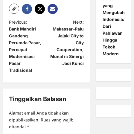
yang
Mengubah
Indonesia:
P
Previous:
Next:
Dari
Bank Mandiri
Makassar–Palu
o
Pahlawan
Gandeng
Jajaki City to
Hingga
s
Perumda Pasar,
City
Tokoh
t
Percepat
Cooperation,
Modern
Modernisasi
Munafri: Sinergi
n
Pasar
Jadi Kunci
a
Tradisional
v
i
g
Tinggalkan Balasan
a
Alamat email Anda tidak akan
t
dipublikasikan.
Ruas yang wajib
i
ditandai
*