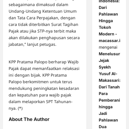
Indonesia:
sebagaimana dimaksud dalam
Dari
Undang-Undang Ketentuan Umum
Pahlawan
dan Tata Cara Perpajakan, dengan
Hingga
cara tidak diterbitkan Surat Tagihan
Tokoh
Pajak atau jika STP-nya terbit maka
Modern -
akan dilakukan penghapusan secara
macassar.id
jabatan,” lanjut petugas.
mengenai
Menelusuri
Jejak
KPP Pratama Palopo berharap Wajib
Syekh
Pajak dapat memanfaatkan relaksasi
Yusuf Al-
ini dengan bijak. KPP Pratama
Makassari:
Palopo berkomitmen untuk terus
Dari Tanah
mendukung peningkatan kesadaran
Para
dan kepatuhan para wajib pajak
Pemberani
dalam melaporkan SPT Tahunan-
hingga
nya. (*)
Jadi
About The Author
Pahlawan
Dua