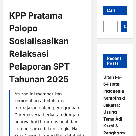
Cari
KPP Pratama
Palopo
Cari
Sosialisasikan
Relaksasi
Recent
Posts
Pelaporan SPT
Tahunan 2025
Ultah ke-
64 Hotel
Indonesia
Aturan ini memberikan
Kempinski
kemudahan administrasi
Jakarta:
perpajakan dalam penggunaan
Usung
Coretax serta berkaitan dengan
Tema Ādi
adanya hari libur nasional dan
Kartā &
cuti bersama dalam rangka Hari
Penghorm
Suci Nyepi dan Hari Raya Idul Fitri