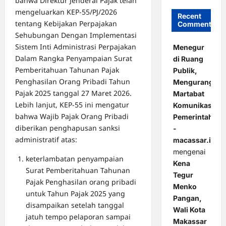
bahwa Direktur Jenderal Pajak telah
mengeluarkan KEP-55/PJ/2026
Recent
tentang Kebijakan Perpajakan
Comments
Sehubungan Dengan Implementasi
Sistem Inti Administrasi Perpajakan
Menegur
Dalam Rangka Penyampaian Surat
di Ruang
Pemberitahuan Tahunan Pajak
Publik,
Penghasilan Orang Pribadi Tahun
Mengurangi
Pajak 2025 tanggal 27 Maret 2026.
Martabat
Lebih lanjut, KEP-55 ini mengatur
Komunikasi
bahwa Wajib Pajak Orang Pribadi
Pemerintahan
diberikan penghapusan sanksi
-
administratif atas:
macassar.id
mengenai
keterlambatan penyampaian
Kena
Surat Pemberitahuan Tahunan
Tegur
Pajak Penghasilan orang pribadi
Menko
untuk Tahun Pajak 2025 yang
Pangan,
disampaikan setelah tanggal
Wali Kota
jatuh tempo pelaporan sampai
Makassar