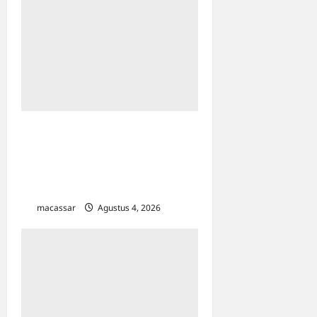
KPP Pratama Mamuju Gelar
Bimtek Coretax untuk SKPD
Sulbar, Sasar Efisiensi
Pelaporan SPT Masa PPN
macassar
Agustus 4, 2026
0