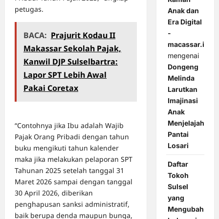
petugas.
Anak dan
Era Digital
-
BACA:
Prajurit Kodau II
macassar.id
Makassar Sekolah Pajak,
mengenai
Kanwil DJP Sulselbartra:
Dongeng
Lapor SPT Lebih Awal
Melinda
Pakai Coretax
Larutkan
Imajinasi
Anak
Menjelajah
“Contohnya jika Ibu adalah Wajib
Pantai
Pajak Orang Pribadi dengan tahun
Losari
buku mengikuti tahun kalender
maka jika melakukan pelaporan SPT
Daftar
Tahunan 2025 setelah tanggal 31
Tokoh
Maret 2026 sampai dengan tanggal
Sulsel
30 April 2026, diberikan
yang
penghapusan sanksi administratif,
Mengubah
baik berupa denda maupun bunga,