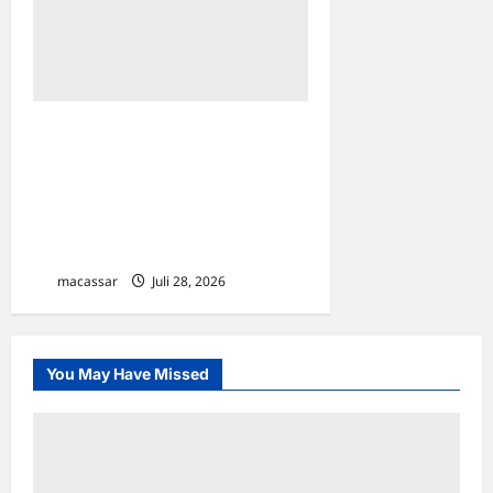
Gandeng Mahasiswa Unhas,
KP2KP Sengkang Gelar
“Pajak Mappadeceng”
Edukasi Warga Desa
Cinnongtabi
macassar
Juli 28, 2026
0
You May Have Missed