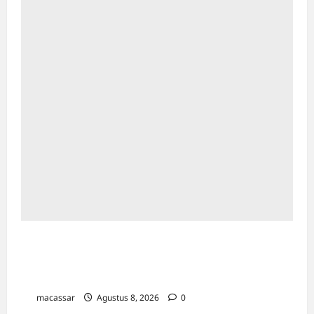
Ultah ke-64 Hotel Indonesia Kempinski
Jakarta: Usung Tema Ādi Kartā &
Penghormatan Warisan Sukarno
macassar
Agustus 8, 2026
0