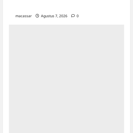
TP PKK Makassar Gelar Kajian Islam
macassar
Agustus 7, 2026
0