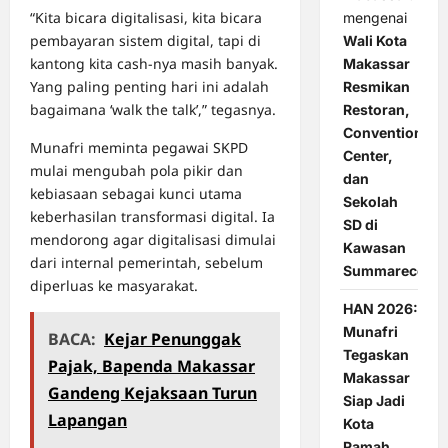
“Kita bicara digitalisasi, kita bicara
mengenai
pembayaran sistem digital, tapi di
Wali Kota
kantong kita cash-nya masih banyak.
Makassar
Yang paling penting hari ini adalah
Resmikan
bagaimana ‘walk the talk’,” tegasnya.
Restoran,
Convention
Munafri meminta pegawai SKPD
Center,
mulai mengubah pola pikir dan
dan
kebiasaan sebagai kunci utama
Sekolah
keberhasilan transformasi digital. Ia
SD di
mendorong agar digitalisasi dimulai
Kawasan
dari internal pemerintah, sebelum
Summarecon
diperluas ke masyarakat.
HAN 2026:
Munafri
BACA:
Kejar Penunggak
Tegaskan
Pajak, Bapenda Makassar
Makassar
Gandeng Kejaksaan Turun
Siap Jadi
Lapangan
Kota
Ramah