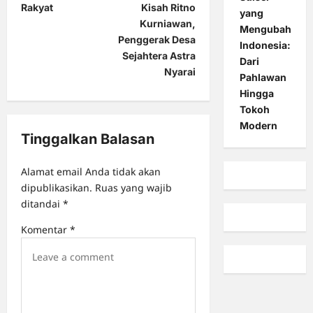
Rakyat
Kisah Ritno
yang
n
Kurniawan,
Mengubah
a
Penggerak Desa
Indonesia:
Sejahtera Astra
v
Dari
Nyarai
Pahlawan
i
Hingga
g
Tokoh
a
Modern
Tinggalkan Balasan
t
i
Alamat email Anda tidak akan
o
dipublikasikan.
Ruas yang wajib
ditandai
*
n
Komentar
*