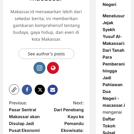
Negeri
Makassar.id menawarkan lebih dari
Menelusuri
sekedar berita; ini memberikan
Jejak
gambaran komprehensif tentang
Syekh
budaya, gaya hidup, dan even di
Yusuf Al-
kota Makassar.
Makassari:
Dari Tanah
See author's posts
Para
Pemberani
hingga
Jadi
Pahlawan
Dua
Negeri -
P
Previous:
Next:
macassar.id
Pasar Sentral
Dari Penebang
o
mengenai
Makassar akan
Kayu ke
Daftar
s
Disulap Jadi
Pemandu
Tokoh
t
Pusat Ekonomi
Ekowisata:
Sulsel