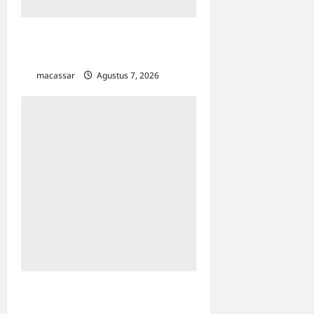
TP PKK Makassar Gelar
Kajian Islam
macassar
Agustus 7, 2026
0
Kejar Penunggak Pajak,
Bapenda Makassar Gandeng