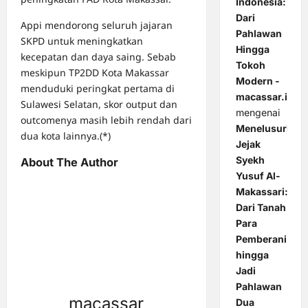
Indonesia:
Dari
Appi mendorong seluruh jajaran
Pahlawan
SKPD untuk meningkatkan
Hingga
kecepatan dan daya saing. Sebab
Tokoh
meskipun TP2DD Kota Makassar
Modern -
menduduki peringkat pertama di
macassar.id
Sulawesi Selatan, skor output dan
mengenai
outcomenya masih lebih rendah dari
Menelusuri
dua kota lainnya.(*)
Jejak
Syekh
About The Author
Yusuf Al-
Makassari:
Dari Tanah
Para
Pemberani
hingga
Jadi
Pahlawan
macassar
Dua