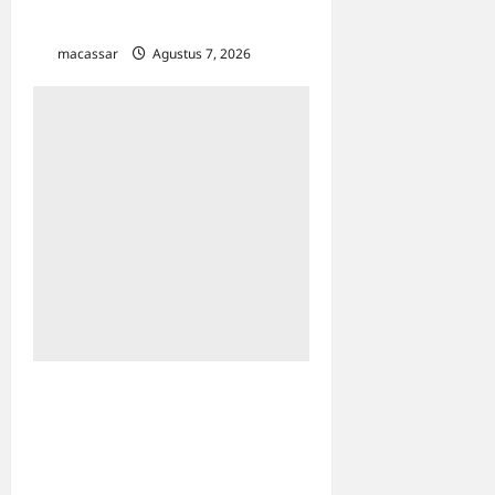
Kejaksaan Turun Lapangan
macassar
Agustus 7, 2026
0
Sinergi Kawal Proyek
Strategis, Kejati Sulsel dan
Angkasa Pura Indonesia
Resmi Tekan PKS