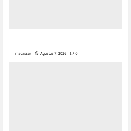
Kejar Penunggak Pajak, Bapenda Makassar
Gandeng Kejaksaan Turun Lapangan
macassar
Agustus 7, 2026
0