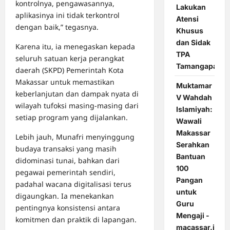
kontrolnya, pengawasannya,
Lakukan
aplikasinya ini tidak terkontrol
Atensi
dengan baik,” tegasnya.
Khusus
dan Sidak
Karena itu, ia menegaskan kepada
TPA
seluruh satuan kerja perangkat
Tamangapa
daerah (SKPD) Pemerintah Kota
Makassar untuk memastikan
Muktamar
keberlanjutan dan dampak nyata di
V Wahdah
wilayah tufoksi masing-masing dari
Islamiyah:
setiap program yang dijalankan.
Wawali
Makassar
Lebih jauh, Munafri menyinggung
Serahkan
budaya transaksi yang masih
Bantuan
didominasi tunai, bahkan dari
100
pegawai pemerintah sendiri,
Pangan
padahal wacana digitalisasi terus
untuk
digaungkan. Ia menekankan
Guru
pentingnya konsistensi antara
Mengaji -
komitmen dan praktik di lapangan.
macassar.id