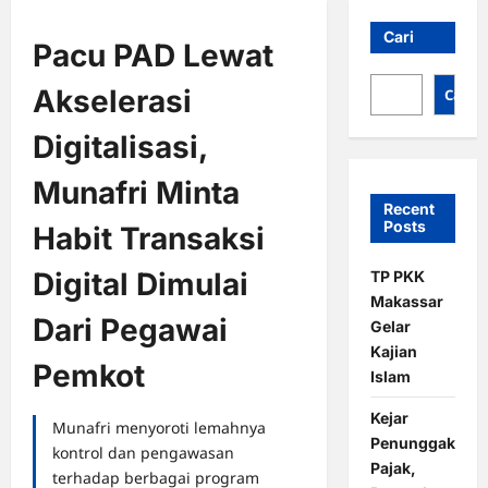
Cari
Pacu PAD Lewat
Akselerasi
Cari
Digitalisasi,
Munafri Minta
Recent
Posts
Habit Transaksi
Digital Dimulai
TP PKK
Makassar
Dari Pegawai
Gelar
Kajian
Pemkot
Islam
Kejar
Munafri menyoroti lemahnya
Penunggak
kontrol dan pengawasan
Pajak,
terhadap berbagai program