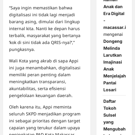
Anak dan
“Saya ingin memastikan bahwa
Era Digital
digitalisasi ini tidak lagi menjadi
-
barang asing, dimulai dari lingkup
macassar.id
internal kita. Nanti ke depan harus
mengenai
terbalik, masyarakat yang bertanya
Dongeng
‘kok di sini tidak ada QRIS-nya?’,”
Melinda
pungkasnya.
Larutkan
Wali Kota yang akrab di sapa Appi
Imajinasi
ini juga menambahkan, digitalisasi
Anak
memiliki peran penting dalam
Menjelajah
meningkatkan transparansi,
Pantai
akuntabilitas, serta efisiensi
Losari
pengelolaan keuangan daerah.
Daftar
Oleh karena itu, Appi meminta
Tokoh
seluruh SKPD menjadikan program
Sulsel
ini sebagai prioritas dengan target
yang
capaian yang terukur dalam upaya
Mengubah
peningkatan PAD Kota Makassar.