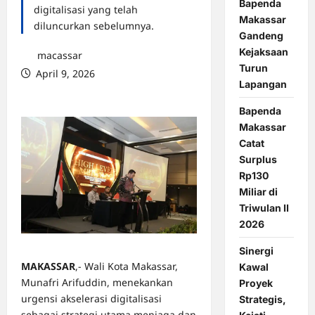
Bapenda
digitalisasi yang telah
Makassar
diluncurkan sebelumnya.
Gandeng
Kejaksaan
macassar
Turun
April 9, 2026
Lapangan
0 comments
Bapenda
Makassar
Catat
Surplus
Rp130
Miliar di
Triwulan II
2026
Sinergi
MAKASSAR
,- Wali Kota Makassar,
Kawal
Munafri Arifuddin, menekankan
Proyek
urgensi akselerasi digitalisasi
Strategis,
sebagai strategi utama menjaga dan