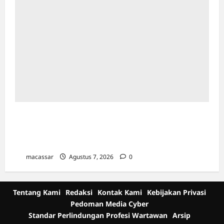
Sinergi Kawal Proyek Strategis, Kejati Sulsel
dan Angkasa Pura Indonesia Resmi Tekan
PKS
macassar
Agustus 7, 2026
0
Tentang Kami
Redaksi
Kontak Kami
Kebijakan Privasi
Pedoman Media Cyber
Standar Perlindungan Profesi Wartawan
Arsip