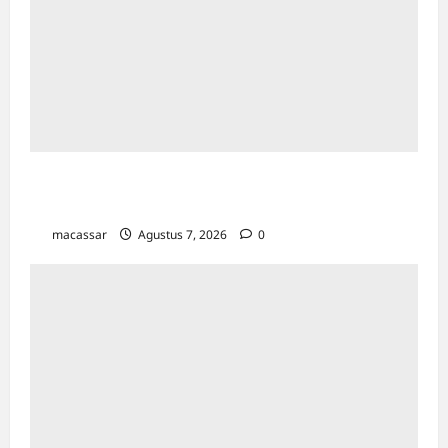
Bapenda Makassar Catat Surplus Rp130
Miliar di Triwulan II 2026
macassar
Agustus 7, 2026
0