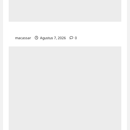
TP PKK Makassar Gelar Kajian Islam
macassar
Agustus 7, 2026
0