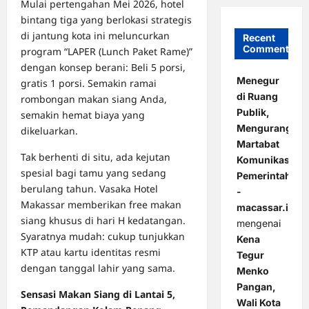
Mulai pertengahan Mei 2026, hotel
bintang tiga yang berlokasi strategis
di jantung kota ini meluncurkan
Recent
Comments
program “LAPER (Lunch Paket Rame)”
dengan konsep berani: Beli 5 porsi,
Menegur
gratis 1 porsi. Semakin ramai
di Ruang
rombongan makan siang Anda,
Publik,
semakin hemat biaya yang
Mengurangi
dikeluarkan.
Martabat
Tak berhenti di situ, ada kejutan
Komunikasi
spesial bagi tamu yang sedang
Pemerintahan
berulang tahun. Vasaka Hotel
-
Makassar memberikan free makan
macassar.id
siang khusus di hari H kedatangan.
mengenai
Syaratnya mudah: cukup tunjukkan
Kena
KTP atau kartu identitas resmi
Tegur
dengan tanggal lahir yang sama.
Menko
Pangan,
Sensasi Makan Siang di Lantai 5,
Wali Kota