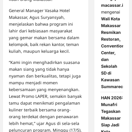
macassar.id
General Manager Vasaka Hotel
mengenai
Makassar, Agus Suryansyah,
Wali Kota
menjelaskan bahwa program ini
Makassar
lahir dari kebiasaan masyarakat
Resmikan
yang gemar makan bersama dalam
Restoran,
kelompok, baik rekan kantor, teman
Convention
kuliah, maupun keluarga kecil.
Center,
dan
“Kami ingin menghadirkan suasana
Sekolah
makan siang yang tidak hanya
SD di
nyaman dan berkualitas, tetapi juga
Kawasan
mampu menjadi momen
Summarecon
kebersamaan yang menyenangkan.
Lewat Promo LAPER, semakin banyak
HAN 2026:
tamu dapat menikmati pengalaman
Munafri
kuliner terbaik bersama orang-
Tegaskan
orang terdekat dengan penawaran
Makassar
lebih hemat,” ujar Agus di sela-sela
Siap Jadi
peluncuran program, Minggu (17/5).
Kota