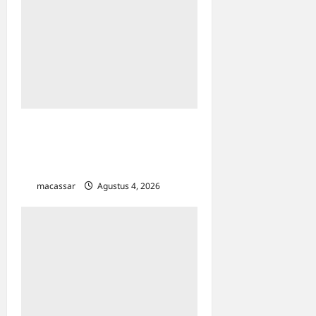
Sarabba Sucer,
‘Menyeruput’ Hangatnya
Malam Kota Makassar
macassar
Agustus 4, 2026
0