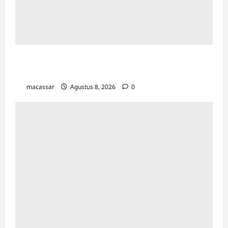
Maxim Resmi Mengoperasikan Layanan
Bajaj Hemat di Kota Palopo
macassar
Agustus 8, 2026
0