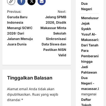
Dua
Negeri
P
Previous:
Next:
Garuda Baru
Jelang SPMB
Menelusuri
o
Indonesia
2026, Disdik
Jejak
s
Menangi SCWC
Makassar Minta
Syekh
t
2026: Dari
Sekolah
Yusuf Al-
Jalanan Menuju
Sinkronisasi
Makassari:
n
Juara Dunia
Data Siswa dan
Dari Tanah
a
Pastikan NISN
Para
Valid
v
Pemberani
hingga
i
Jadi
g
Pahlawan
Tinggalkan Balasan
a
Dua
Negeri -
t
Alamat email Anda tidak akan
macassar.id
i
dipublikasikan.
Ruas yang wajib
mengenai
o
ditandai
*
Daftar
Tokoh