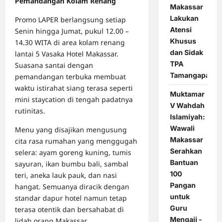
Pemandangan Kolam Renang
Makassar
Lakukan
Promo LAPER berlangsung setiap
Atensi
Senin hingga Jumat, pukul 12.00 –
Khusus
14.30 WITA di area kolam renang
dan Sidak
lantai 5 Vasaka Hotel Makassar.
TPA
Suasana santai dengan
Tamangapa
pemandangan terbuka membuat
waktu istirahat siang terasa seperti
Muktamar
mini staycation di tengah padatnya
V Wahdah
rutinitas.
Islamiyah:
Wawali
Menu yang disajikan mengusung
Makassar
cita rasa rumahan yang menggugah
Serahkan
selera: ayam goreng kuning, tumis
Bantuan
sayuran, ikan bumbu bali, sambal
100
teri, aneka lauk pauk, dan nasi
Pangan
hangat. Semuanya diracik dengan
untuk
standar dapur hotel namun tetap
Guru
terasa otentik dan bersahabat di
Mengaji -
lidah orang Makassar.