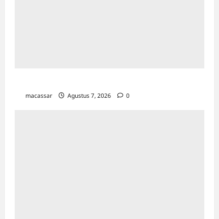
TP PKK Makassar Gelar Kajian Islam
macassar
Agustus 7, 2026
0