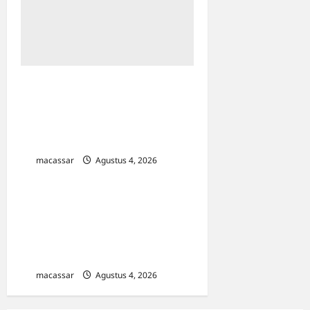
Viral Tumpukan Sampah di
Kanal Efek Wajib Pilah
Sampah, Camat Tamalate
dan Mariso Buka Suara
macassar
Agustus 4, 2026
0
Anggota DPR RI Achmad
Daeng Se’re Serahkan 100
Kursi ke Kecamatan
Pattallassang
macassar
Agustus 4, 2026
0