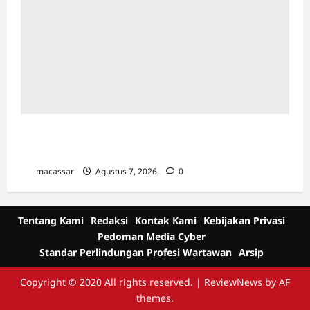
Kejar Penunggak Pajak, Bapenda Makassar
Gandeng Kejaksaan Turun Lapangan
macassar
Agustus 7, 2026
0
Tentang Kami
Redaksi
Kontak Kami
Kebijakan Privasi
Pedoman Media Cyber
Standar Perlindungan Profesi Wartawan
Arsip
Copyright © 2020 All rights reserved.
|
ReviewNews
by AF
themes.