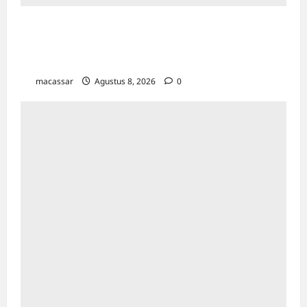
Ultah ke-64 Hotel Indonesia Kempinski
Jakarta: Usung Tema Ādi Kartā &
Penghormatan Warisan Sukarno
macassar
Agustus 8, 2026
0