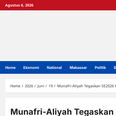
Skip
Agustus 6, 2026
to
content
Home
Ekonomi
National
Makassar
Politik
S
Home
2026
Juni
19
Munafri-Aliyah Tegaskan SE2026 
Munafri-Aliyah Tegaskan