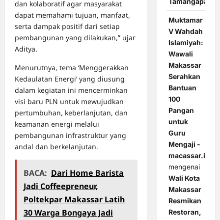
Tamangapa
dan kolaboratif agar masyarakat
dapat memahami tujuan, manfaat,
Muktamar
serta dampak positif dari setiap
V Wahdah
pembangunan yang dilakukan,” ujar
Islamiyah:
Aditya.
Wawali
Makassar
Menurutnya, tema ‘Menggerakkan
Serahkan
Kedaulatan Energi’ yang diusung
Bantuan
dalam kegiatan ini mencerminkan
100
visi baru PLN untuk mewujudkan
Pangan
pertumbuhan, keberlanjutan, dan
untuk
keamanan energi melalui
Guru
pembangunan infrastruktur yang
Mengaji -
andal dan berkelanjutan.
macassar.id
mengenai
BACA:
Dari Home Barista
Wali Kota
Jadi Coffeepreneur,
Makassar
Poltekpar Makassar Latih
Resmikan
30 Warga Bongaya Jadi
Restoran,