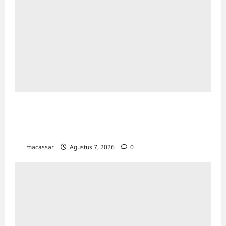
Sinergi Kawal Proyek Strategis, Kejati Sulsel
dan Angkasa Pura Indonesia Resmi Tekan
PKS
macassar
Agustus 7, 2026
0