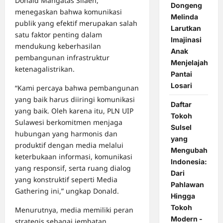
Donald Mangatas Silaen,
Dongeng
menegaskan bahwa komunikasi
Melinda
publik yang efektif merupakan salah
Larutkan
satu faktor penting dalam
Imajinasi
mendukung keberhasilan
Anak
pembangunan infrastruktur
Menjelajah
ketenagalistrikan.
Pantai
Losari
“Kami percaya bahwa pembangunan
yang baik harus diiringi komunikasi
Daftar
yang baik. Oleh karena itu, PLN UIP
Tokoh
Sulawesi berkomitmen menjaga
Sulsel
hubungan yang harmonis dan
yang
produktif dengan media melalui
Mengubah
keterbukaan informasi, komunikasi
Indonesia:
yang responsif, serta ruang dialog
Dari
yang konstruktif seperti Media
Pahlawan
Gathering ini,” ungkap Donald.
Hingga
Tokoh
Menurutnya, media memiliki peran
Modern -
strategis sebagai jembatan