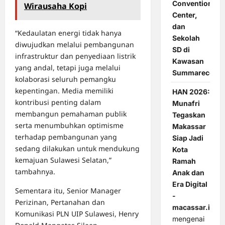
Convention
Wirausaha Kopi
Center,
dan
“Kedaulatan energi tidak hanya
Sekolah
diwujudkan melalui pembangunan
SD di
infrastruktur dan penyediaan listrik
Kawasan
yang andal, tetapi juga melalui
Summarecon
kolaborasi seluruh pemangku
kepentingan. Media memiliki
HAN 2026:
kontribusi penting dalam
Munafri
membangun pemahaman publik
Tegaskan
serta menumbuhkan optimisme
Makassar
terhadap pembangunan yang
Siap Jadi
sedang dilakukan untuk mendukung
Kota
kemajuan Sulawesi Selatan,”
Ramah
tambahnya.
Anak dan
Era Digital
Sementara itu, Senior Manager
-
Perizinan, Pertanahan dan
macassar.id
Komunikasi PLN UIP Sulawesi, Henry
mengenai