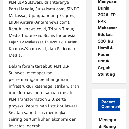
Menyusui
PLN UIP Sulawesi, di antaranya
Dunia
Portal Media, Sulselsatu.com, SINDO
2026, TP
Makassar, Ujungpandang Ekspres,
PKK
LKBN Antara (Antaranews.com),
Makassar
Republiknews.co.id, Tribun Timur,
Edukasi
Media Indonesia, Bisnis Indonesia,
300 Ibu
Fajar TV Makassar, iNews TV, Harian
Hamil &
Kompas/Kompas.id, dan Pedoman
Kader
Media.
untuk
Dalam forum tersebut, PLN UIP
Cegah
Sulawesi memaparkan
Stunting
perkembangan pembangunan
infrastruktur ketenagalistrikan, arah
transformasi peru sahaan melalui
PLN Transformation 3.0, serta
Recent
proyeksi kebutuhan listrik Sulawesi
Comments
Selatan yang terus meningkat
seiring pertumbuhan ekonomi dan
Menegur
investasi daerah.
di Ruang