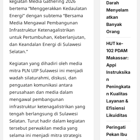
kegiatan Media Gathering 2026
Darah
bertema “Menggerakkan Kedaulatan
Menyelam
Energi” dengan subtema “Bersama
atkan
Media Mengawal Pembangunan
Banyak
Infrastruktur Ketenagalistrikan
Orang
untuk Pertumbuhan, Keberlanjutan,
HUT ke-
dan Keandalan Energi di Sulawesi
102 PDAM
Selatan.”
Makassar:
Kegiatan yang dihadiri oleh media
Appi
mitra PLN UIP Sulawesi ini menjadi
Instruksika
wadah silaturahmi, diskusi, dan
n
penguatan komunikasi antara
Peningkata
perusahaan dan media dalam
n Kualitas
mengawal pembangunan
Layanan &
infrastruktur ketenagalistrikan yang
Efisiensi
tengah berlangsung di Sulawesi
Likuiditas
Selatan. Turut hadir dalam kegiatan
Peringati
tersebut perwakilan media yang
Pekan Ibu
selama ini menjadi mitra strategis