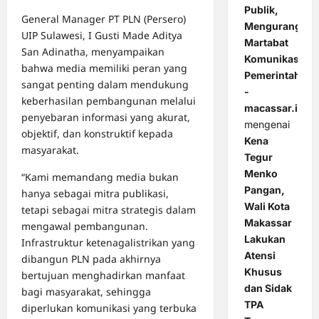
Publik,
General Manager PT PLN (Persero)
Mengurangi
UIP Sulawesi, I Gusti Made Aditya
Martabat
San Adinatha, menyampaikan
Komunikasi
bahwa media memiliki peran yang
Pemerintahan
sangat penting dalam mendukung
-
keberhasilan pembangunan melalui
macassar.id
penyebaran informasi yang akurat,
mengenai
objektif, dan konstruktif kepada
Kena
masyarakat.
Tegur
Menko
“Kami memandang media bukan
Pangan,
hanya sebagai mitra publikasi,
Wali Kota
tetapi sebagai mitra strategis dalam
Makassar
mengawal pembangunan.
Lakukan
Infrastruktur ketenagalistrikan yang
Atensi
dibangun PLN pada akhirnya
Khusus
bertujuan menghadirkan manfaat
dan Sidak
bagi masyarakat, sehingga
TPA
diperlukan komunikasi yang terbuka