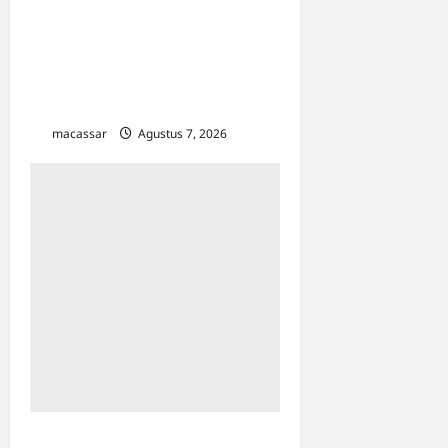
Sinergi Kawal Proyek
Strategis, Kejati Sulsel dan
Angkasa Pura Indonesia
Resmi Tekan PKS
macassar
Agustus 7, 2026
0
HUT ke-102 PDAM