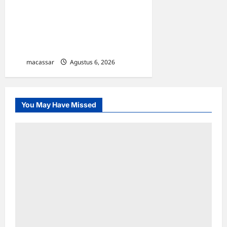
Menyusui Dunia 2026, TP
PKK Makassar Edukasi 300
Ibu Hamil & Kader untuk
Cegah Stunting
macassar
Agustus 6, 2026
0
You May Have Missed