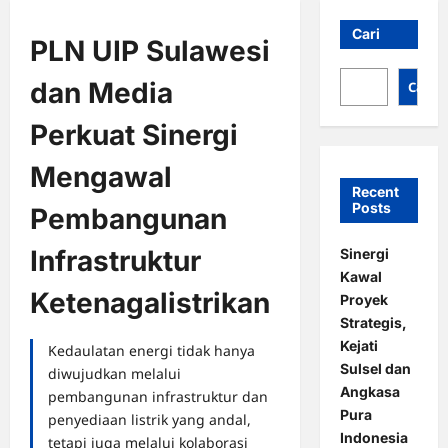
Cari
PLN UIP Sulawesi
dan Media
Cari
Perkuat Sinergi
Mengawal
Recent
Posts
Pembangunan
Infrastruktur
Sinergi
Kawal
Ketenagalistrikan
Proyek
Strategis,
Kejati
Kedaulatan energi tidak hanya
Sulsel dan
diwujudkan melalui
Angkasa
pembangunan infrastruktur dan
Pura
penyediaan listrik yang andal,
Indonesia
tetapi juga melalui kolaborasi