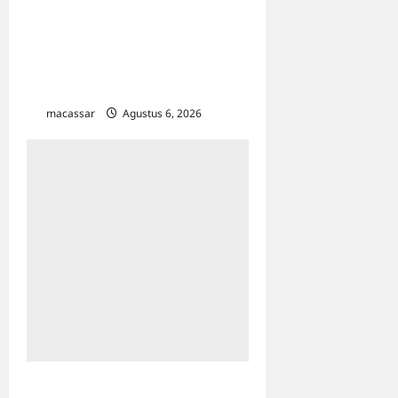
Makassar: Appi Instruksikan
Peningkatan Kualitas
Layanan & Efisiensi
Likuiditas
macassar
Agustus 6, 2026
0
Peringati Pekan Ibu