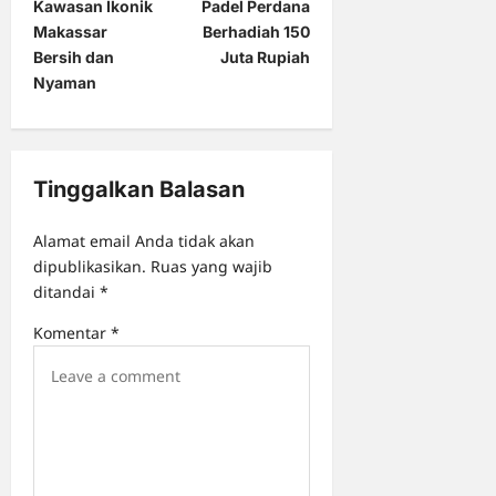
Kawasan Ikonik
Padel Perdana
n
Makassar
Berhadiah 150
a
Bersih dan
Juta Rupiah
Nyaman
v
i
g
Tinggalkan Balasan
a
t
Alamat email Anda tidak akan
i
dipublikasikan.
Ruas yang wajib
o
ditandai
*
n
Komentar
*