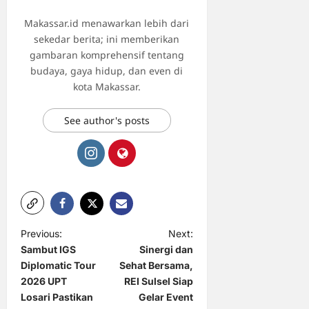
Makassar.id menawarkan lebih dari
sekedar berita; ini memberikan
gambaran komprehensif tentang
budaya, gaya hidup, dan even di
kota Makassar.
See author's posts
P
Previous:
Next:
Sambut IGS
Sinergi dan
o
Diplomatic Tour
Sehat Bersama,
s
2026 UPT
REI Sulsel Siap
t
Losari Pastikan
Gelar Event