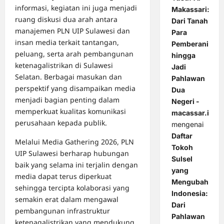
informasi, kegiatan ini juga menjadi
Makassari:
ruang diskusi dua arah antara
Dari Tanah
manajemen PLN UIP Sulawesi dan
Para
insan media terkait tantangan,
Pemberani
peluang, serta arah pembangunan
hingga
ketenagalistrikan di Sulawesi
Jadi
Selatan. Berbagai masukan dan
Pahlawan
perspektif yang disampaikan media
Dua
menjadi bagian penting dalam
Negeri -
memperkuat kualitas komunikasi
macassar.id
perusahaan kepada publik.
mengenai
Daftar
Melalui Media Gathering 2026, PLN
Tokoh
UIP Sulawesi berharap hubungan
Sulsel
baik yang selama ini terjalin dengan
yang
media dapat terus diperkuat
Mengubah
sehingga tercipta kolaborasi yang
Indonesia:
semakin erat dalam mengawal
Dari
pembangunan infrastruktur
Pahlawan
ketenagalistrikan yang mendukung