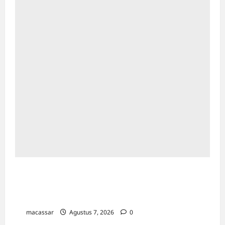
Dinkes Makassar Gelar Donor Darah:
Setetes Darah Menyelamatkan Banyak
Orang
macassar
Agustus 7, 2026
0