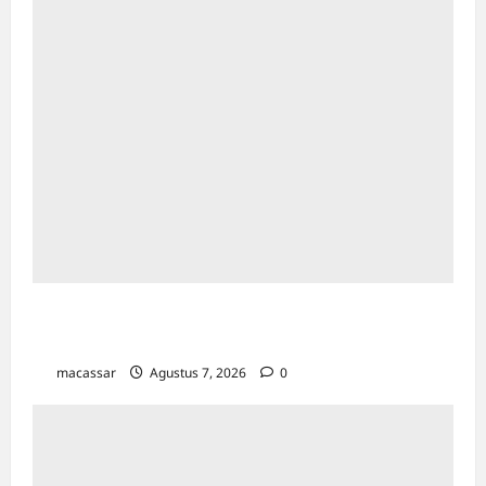
Cetak Sejarah Baru, Jurnal Al-Daulah UIN
Alauddin Makassar Resmi Terindeks Scopus
macassar
Agustus 7, 2026
0