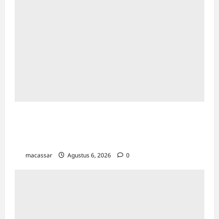
HUT ke-102 PDAM Makassar: Appi
Instruksikan Peningkatan Kualitas Layanan &
Efisiensi Likuiditas
macassar
Agustus 6, 2026
0