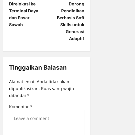
s
Direlokasi ke
Dorong
t
Terminal Daya
Pendidikan
dan Pasar
Berbasis Soft
n
Sawah
Skills untuk
a
Generasi
Adaptif
v
i
g
Tinggalkan Balasan
a
t
Alamat email Anda tidak akan
i
dipublikasikan.
Ruas yang wajib
o
ditandai
*
n
Komentar
*