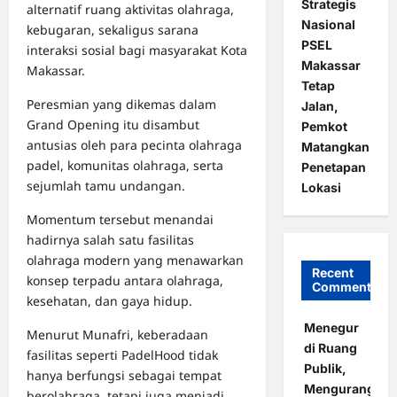
Strategis
alternatif ruang aktivitas olahraga,
Nasional
kebugaran, sekaligus sarana
PSEL
interaksi sosial bagi masyarakat Kota
Makassar
Makassar.
Tetap
Peresmian yang dikemas dalam
Jalan,
Grand Opening itu disambut
Pemkot
antusias oleh para pecinta olahraga
Matangkan
padel, komunitas olahraga, serta
Penetapan
sejumlah tamu undangan.
Lokasi
Momentum tersebut menandai
hadirnya salah satu fasilitas
olahraga modern yang menawarkan
Recent
konsep terpadu antara olahraga,
Comments
kesehatan, dan gaya hidup.
Menegur
Menurut Munafri, keberadaan
di Ruang
fasilitas seperti PadelHood tidak
Publik,
hanya berfungsi sebagai tempat
Mengurangi
berolahraga, tetapi juga menjadi