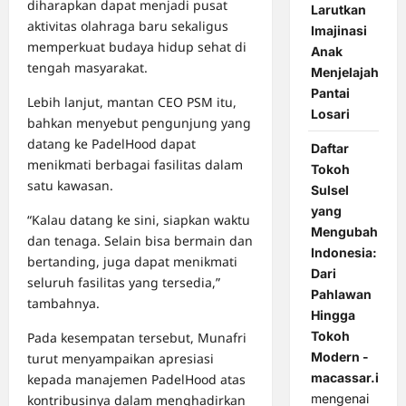
diharapkan dapat menjadi pusat
Larutkan
aktivitas olahraga baru sekaligus
Imajinasi
memperkuat budaya hidup sehat di
Anak
tengah masyarakat.
Menjelajah
Pantai
Lebih lanjut, mantan CEO PSM itu,
Losari
bahkan menyebut pengunjung yang
datang ke PadelHood dapat
Daftar
menikmati berbagai fasilitas dalam
Tokoh
satu kawasan.
Sulsel
yang
“Kalau datang ke sini, siapkan waktu
Mengubah
dan tenaga. Selain bisa bermain dan
Indonesia:
bertanding, juga dapat menikmati
Dari
seluruh fasilitas yang tersedia,”
Pahlawan
tambahnya.
Hingga
Tokoh
Pada kesempatan tersebut, Munafri
Modern -
turut menyampaikan apresiasi
macassar.id
kepada manajemen PadelHood atas
mengenai
kontribusinya dalam menghadirkan