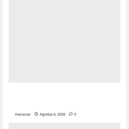
Peringati Pekan Ibu Menyusui Dunia 2026,
TP PKK Makassar Edukasi 300 Ibu Hamil &
Kader untuk Cegah Stunting
macassar
Agustus 6, 2026
0