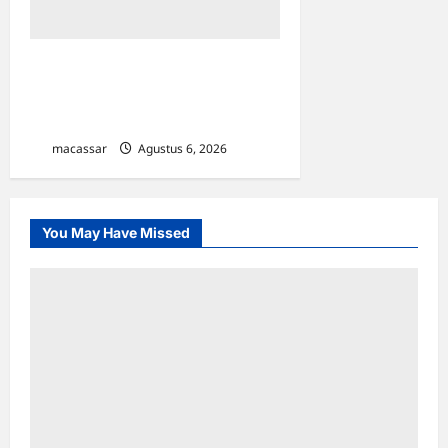
Karang Taruna Makassar
Siap Jadi Motor Penggerak
Program Pemilahan Sampah
macassar
Agustus 6, 2026
0
You May Have Missed