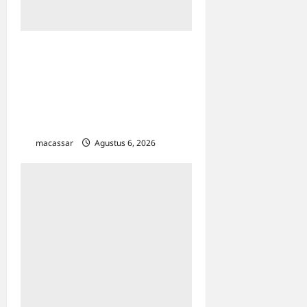
Peringati Pekan Ibu
Menyusui Dunia 2026, TP
PKK Makassar Edukasi 300
Ibu Hamil & Kader untuk
Cegah Stunting
macassar
Agustus 6, 2026
0