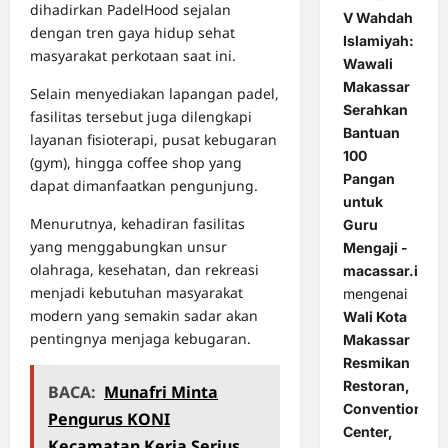
dihadirkan PadelHood sejalan
V Wahdah
dengan tren gaya hidup sehat
Islamiyah:
masyarakat perkotaan saat ini.
Wawali
Makassar
Selain menyediakan lapangan padel,
Serahkan
fasilitas tersebut juga dilengkapi
Bantuan
layanan fisioterapi, pusat kebugaran
100
(gym), hingga coffee shop yang
Pangan
dapat dimanfaatkan pengunjung.
untuk
Menurutnya, kehadiran fasilitas
Guru
yang menggabungkan unsur
Mengaji -
olahraga, kesehatan, dan rekreasi
macassar.id
menjadi kebutuhan masyarakat
mengenai
modern yang semakin sadar akan
Wali Kota
pentingnya menjaga kebugaran.
Makassar
Resmikan
Restoran,
BACA:
Munafri Minta
Convention
Pengurus KONI
Center,
Kecamatan Kerja Serius