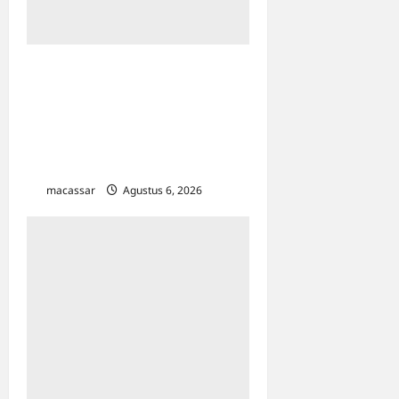
HUT ke-102 PDAM
Makassar: Appi Instruksikan
Peningkatan Kualitas
Layanan & Efisiensi
Likuiditas
macassar
Agustus 6, 2026
0