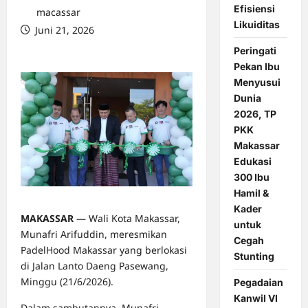
Efisiensi
macassar
Likuiditas
Juni 21, 2026
0 comments
Peringati
Pekan Ibu
Menyusui
Dunia
2026, TP
PKK
Makassar
Edukasi
300 Ibu
Hamil &
Kader
MAKASSAR
— Wali Kota Makassar,
untuk
Munafri Arifuddin, meresmikan
Cegah
PadelHood Makassar yang berlokasi
Stunting
di Jalan Lanto Daeng Pasewang,
Minggu (21/6/2026).
Pegadaian
Kanwil VI
Dalam sambutannya, Munafri