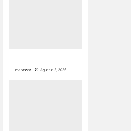
Profil Hafid Abbas: Pakar
Pendidikan yang Ahli HAM
macassar
Agustus 5, 2026
0