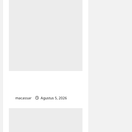
Tembus Seleksi Ketat Kemenag, Dua
Dosen UIN Alauddin Lolos Visiting
Scholar ke AS dan Belanda
macassar
Agustus 5, 2026
0