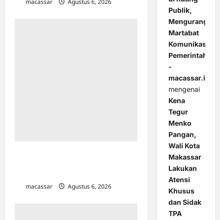
macassar
Agustus 6, 2026
0
Publik,
Mengurangi
Martabat
Komunikasi
Pemerintahan
-
macassar.id
mengenai
Kena
Tegur
Menko
Pangan,
Wali Kota
HUT ke-7, Primaya Hospital Bekasi
Makassar
Utara Rilis 3 Layanan Unggulan &
Lakukan
Lindungi 300 Pekerja Rentan
Atensi
macassar
Agustus 6, 2026
0
Khusus
dan Sidak
TPA