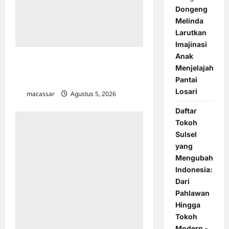
Dongeng
Melinda
Larutkan
Imajinasi
Anak
Terima Dubes Singapura, Wali Kota
Menjelajah
Makassar Jajaki Pelatihan Gratis
Pantai
untuk ASN hingga Nelayan
Losari
macassar
Agustus 5, 2026
0
Daftar
Tokoh
Sulsel
yang
Mengubah
Indonesia:
Dari
Pahlawan
Hingga
Tokoh
Modern -