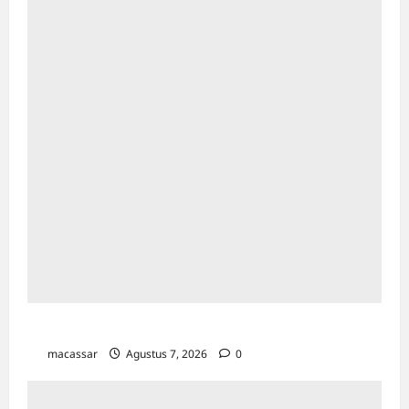
TP PKK Makassar Gelar Kajian Islam
macassar
Agustus 7, 2026
0