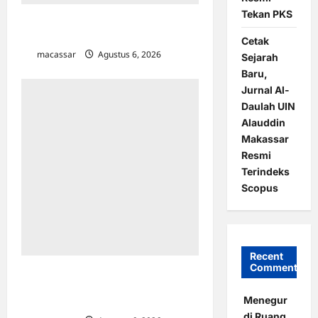
Tekan PKS
Sekdis Dinkes Makassar Dampingi
Wawali di Forum Adinkes
Cetak
macassar
Agustus 6, 2026
0
Sejarah
Baru,
Jurnal Al-
Daulah UIN
Alauddin
Makassar
Resmi
Terindeks
Scopus
Recent
Comments
Percepat PSEL Mamminasata,
Gubernur Sulsel & Menteri LH
Menegur
Mantapkan Skema Perpres Baru
di Ruang