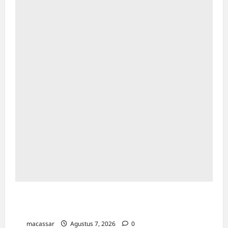
Kejar Penunggak Pajak, Bapenda Makassar
Gandeng Kejaksaan Turun Lapangan
macassar
Agustus 7, 2026
0