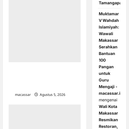
Tamangapa
Muktamar
V Wahdah
Islamiyah:
Wawali
Makassar
Serahkan
Bantuan
100
Pangan
Hadiri Forum ADINKES di Malang,
untuk
Wawali Aliyah Mustika Tegaskan
Guru
Komitmen Eliminasi AIDS, TBC, dan
Mengaji -
Malaria
macassar.id
macassar
Agustus 5, 2026
0
mengenai
Wali Kota
Makassar
Resmikan
Restoran,