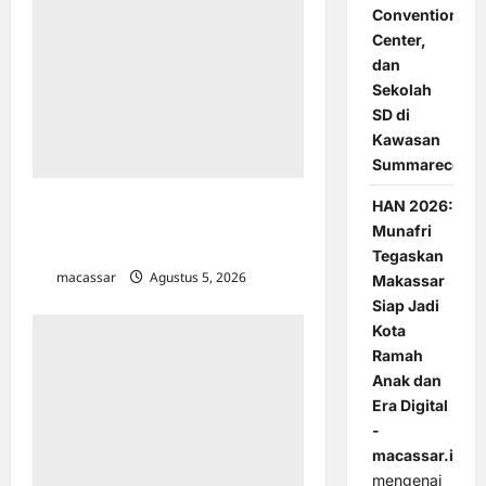
Convention
Center,
dan
Sekolah
SD di
Kawasan
Summarecon
Tinjau TPA Tamangapa, Menteri LH
HAN 2026:
Puji Langkah Cepat Wali Kota
Munafri
Makassar Meredam Bau Sampah
Tegaskan
macassar
Agustus 5, 2026
0
Makassar
Siap Jadi
Kota
Ramah
Anak dan
Era Digital
-
macassar.id
mengenai