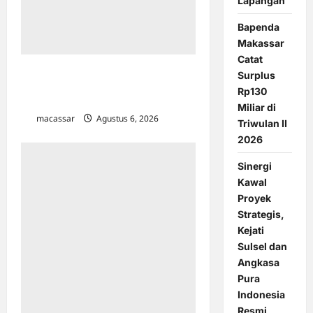
Lapangan
Bapenda
Makassar
Catat
Sineas Makassar Dobrak Perfilman
Surplus
Nasional Lewat Film Thriller “Toko
Rp130
Perlengkapan Mayat”
Miliar di
macassar
Agustus 6, 2026
0
Triwulan II
2026
Sinergi
Kawal
Proyek
Strategis,
Kejati
Sulsel dan
Angkasa
Pura
Indonesia
Resmi