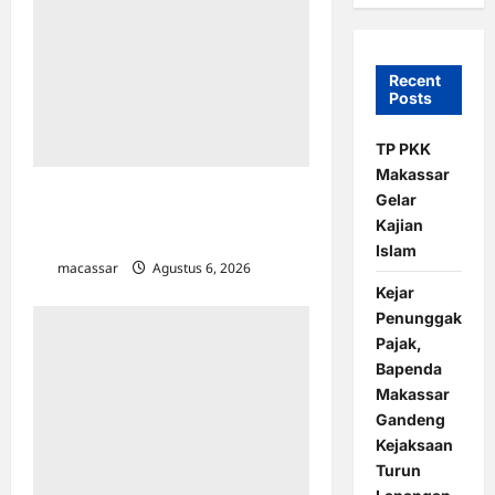
Recent
Posts
TP PKK
Makassar
Gagas Adhyaksa Chambers,
Gelar
Kejagung Gelar Academic
Kajian
Engagement di Unhas
Islam
macassar
Agustus 6, 2026
0
Kejar
Penunggak
Pajak,
Bapenda
Makassar
Gandeng
Kejaksaan
Turun