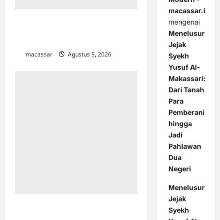
macassar.id
mengenai
Tinjau TPS3R Laikang, Camat
Biringkanaya Optimis Pengelolaan
Menelusuri
Sampah Makin Optimal
Jejak
macassar
Agustus 5, 2026
0
Syekh
Yusuf Al-
Makassari:
Dari Tanah
Para
Pemberani
hingga
Jadi
Pahlawan
Dua
Negeri
Menelusuri
Jejak
Berbekal Pengalaman Kapal Pesiar,
Syekh
Lurah Baru Sukses Jadikan TPS 3R