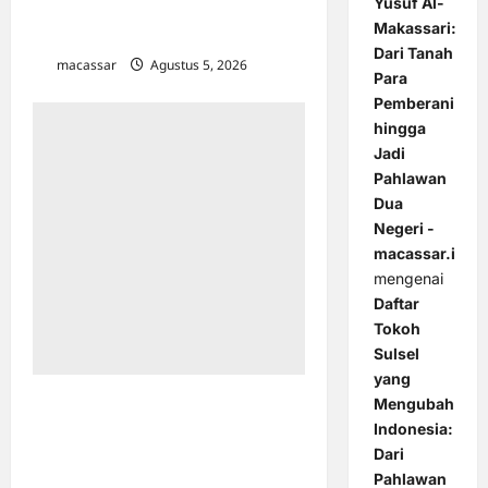
Yusuf Al-
Karebosi Percontohan Pengelolaan
Makassari:
Sampah
Dari Tanah
macassar
Agustus 5, 2026
0
Para
Pemberani
hingga
Jadi
Pahlawan
Dua
Negeri -
macassar.id
mengenai
Daftar
Tokoh
Sulsel
yang
Jadi Contoh Nasional, Diskominfo
Mengubah
Makassar Unjuk Keunggulan
Indonesia:
Lontara+ di Hadapan Australia
Dari
Awards
Pahlawan