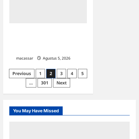
Perkuat Ekosistem Otomotif
Nasional, Yayasan Astra Pamerkan
UMKM Binaan dan SDM Unggul di
GIIAS 2026
macassar
Agustus 5, 2026
0
Paginasi
Previous
1
2
3
4
5
pos
…
301
Next
You May Have Missed