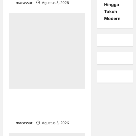
macassar
Agustus 5, 2026
0
Hingga
Tokoh
Modern
Jawab Kekhawatiran Warga,
Kelurahan Panaikang Siapkan 40
Titik Teba hingga BSU untuk
Pemilahan Sampah
macassar
Agustus 5, 2026
0