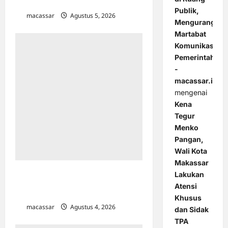
Kampung Nelayan Merah Putih
Publik,
macassar
Agustus 5, 2026
0
Mengurangi
Martabat
Komunikasi
Pemerintahan
-
macassar.id
mengenai
Kena
Tegur
Menko
Pangan,
Wali Kota
Makassar
Sambut HUT ke-81 RI, Bank Mandiri
Lakukan
Gelar Aksi Donor Darah di Makassar
Atensi
dan Ambon
Khusus
macassar
Agustus 4, 2026
0
dan Sidak
TPA