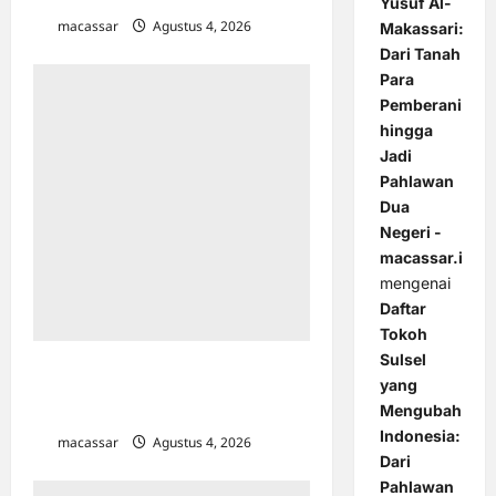
Yusuf Al-
macassar
Agustus 4, 2026
0
Makassari:
Dari Tanah
Para
Pemberani
hingga
Jadi
Pahlawan
Dua
Negeri -
macassar.id
mengenai
Daftar
Tokoh
Sulsel
Dorong Hukum Humanis, Kejati
yang
Sulsel Integrasikan Sanksi Adat
Mengubah
dalam Penanganan Perkara Pidana
Indonesia:
macassar
Agustus 4, 2026
0
Dari
Pahlawan