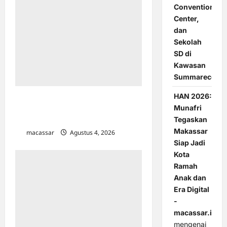
Convention
Center,
dan
Sekolah
SD di
Kawasan
Summarecon
HAN 2026:
Hadir Bersama Dua Menteri, Wali
Munafri
Kota Makassar Siap Perkuat
Tegaskan
Ekonomi Kerakyatan Lewat KDKMP
Makassar
macassar
Agustus 4, 2026
0
Siap Jadi
Kota
Ramah
Anak dan
Era Digital
-
macassar.id
mengenai