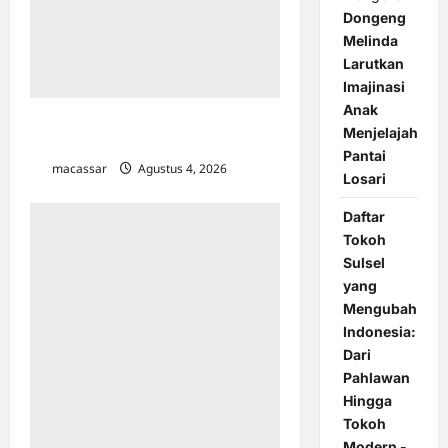
Dongeng
Melinda
Larutkan
Imajinasi
Anak
Sarabba Sucer, ‘Menyeruput’
Menjelajah
Hangatnya Malam Kota Makassar
Pantai
macassar
Agustus 4, 2026
0
Losari
Daftar
Tokoh
Sulsel
yang
Mengubah
Indonesia:
Dari
Pahlawan
Hingga
Tokoh
Modern -