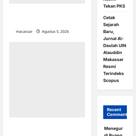
Tekan PKS
Kena Tegur Menko Pangan, Wali
Cetak
Kota Makassar Lakukan Atensi
Khusus dan Sidak TPA Tamangapa
Sejarah
Baru,
macassar
Agustus 5, 2026
1
Jurnal Al-
Daulah UIN
Alauddin
Makassar
Resmi
Terindeks
Scopus
Recent
Comments
Dampingi Menko Pangan di Untia,
Menegur
Wali Kota Makassar Siap Sukseskan
di Ruang