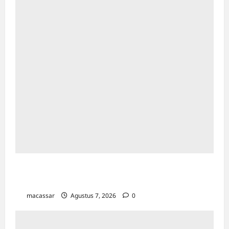
Kejar Penunggak Pajak, Bapenda Makassar
Gandeng Kejaksaan Turun Lapangan
macassar
Agustus 7, 2026
0