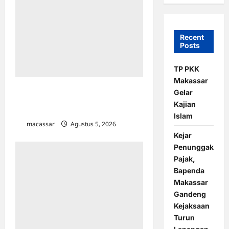
Recent
Posts
TP PKK
Makassar
Dapat Arahan Menko Pangan, Wali
Gelar
Kota Makassar Beberkan Progres
Kajian
TPA Tamangapa Tembus 93 Persen
Islam
macassar
Agustus 5, 2026
0
Kejar
Penunggak
Pajak,
Bapenda
Makassar
Gandeng
Kejaksaan
Turun