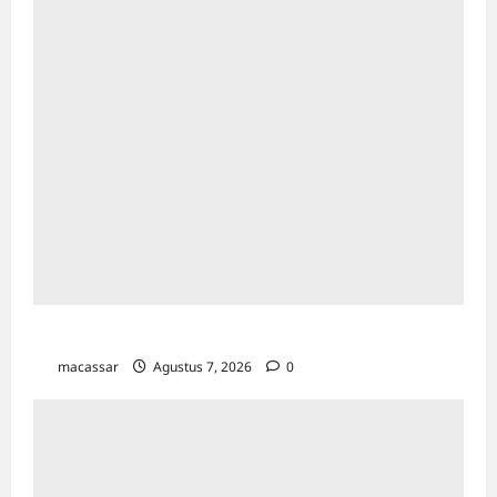
TP PKK Makassar Gelar Kajian Islam
macassar
Agustus 7, 2026
0