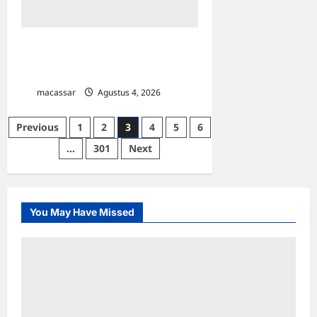
Pesan Menohok Kajati Sulsel Jelang
Mutasi: “Jangan Minta Proyek dan
Jangan Transaksional!”
macassar
Agustus 4, 2026
0
Paginasi
Previous
1
2
3
4
5
6
pos
…
301
Next
You May Have Missed