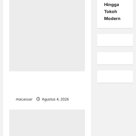
Hingga
Tokoh
Modern
Viral Tumpukan Sampah di Kanal
Efek Wajib Pilah Sampah, Camat
Tamalate dan Mariso Buka Suara
macassar
Agustus 4, 2026
0