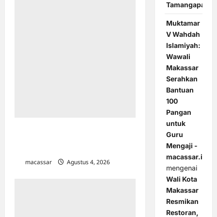
Tamangapa
Muktamar
V Wahdah
Islamiyah:
Wawali
Makassar
Serahkan
Bantuan
100
Pangan
untuk
Dinkes Makassar Bersama TP PKK
Guru
Edukasi Ibu Hamil Pentingnya ASI
Mengaji -
Eksklusif
macassar.id
macassar
Agustus 4, 2026
0
mengenai
Wali Kota
Makassar
Resmikan
Restoran,