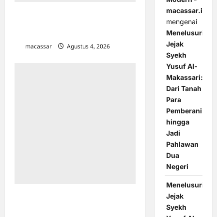
macassar.id
Ubah Sampah Jadi Cuan: Resep
mengenai
Pemuda Karunrung dan YPN
Menelusuri
Bangun Ekosistem Mandiri
Jejak
macassar
Agustus 4, 2026
0
Syekh
Yusuf Al-
Makassari:
Dari Tanah
Para
Pemberani
hingga
Jadi
Pahlawan
Dua
Negeri
Menelusuri
Jejak
Anggota DPR RI Sokong Pemilahan
Sampah Makassar: Fondasi Menuju
Syekh
Ekonomi Sirkular dan Energi