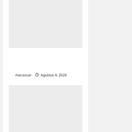
Sebut Langkah Paling Maju,
Kapusdal LH SUMA Puji Kebijakan
Wajib Pilah Sampah di Makassar
macassar
Agustus 4, 2026
0