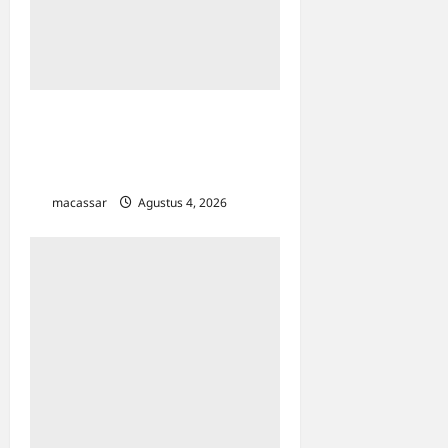
Sapa 791 Mahasiswa Baru Poltekpar
Makassar, Ustadz Maulana: Mau
Sukses Dunia-Akhirat? Kuncinya
Ilmu!
macassar
Agustus 4, 2026
0