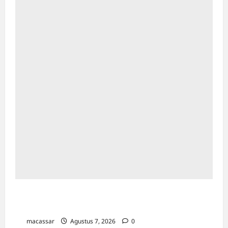
Bapenda Makassar Catat Surplus Rp130
Miliar di Triwulan II 2026
macassar
Agustus 7, 2026
0