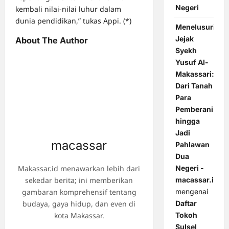
Negeri
kembali nilai-nilai luhur dalam
dunia pendidikan,” tukas Appi. (*)
Menelusuri
Jejak
About The Author
Syekh
Yusuf Al-
Makassari:
Dari Tanah
Para
Pemberani
hingga
Jadi
macassar
Pahlawan
Dua
Makassar.id menawarkan lebih dari
Negeri -
sekedar berita; ini memberikan
macassar.id
gambaran komprehensif tentang
mengenai
budaya, gaya hidup, dan even di
Daftar
kota Makassar.
Tokoh
Sulsel