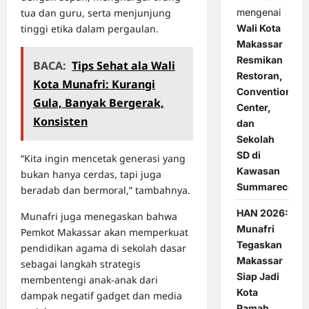
tua dan guru, serta menjunjung
mengenai
tinggi etika dalam pergaulan.
Wali Kota
Makassar
Resmikan
BACA:
Tips Sehat ala Wali
Restoran,
Kota Munafri: Kurangi
Convention
Gula, Banyak Bergerak,
Center,
Konsisten
dan
Sekolah
SD di
“Kita ingin mencetak generasi yang
Kawasan
bukan hanya cerdas, tapi juga
Summarecon
beradab dan bermoral,” tambahnya.
HAN 2026:
Munafri juga menegaskan bahwa
Munafri
Pemkot Makassar akan memperkuat
Tegaskan
pendidikan agama di sekolah dasar
Makassar
sebagai langkah strategis
Siap Jadi
membentengi anak-anak dari
Kota
dampak negatif gadget dan media
Ramah