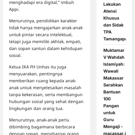
menghadapi era digital,” imbuh
Lakukan
Appi.
Atensi
Khusus
Menurutnya, pendidikan karakter
dan Sidak
tidak hanya mengajarkan anak-anak
TPA
untuk pintar secara intelektual,
Tamangapa
tetapi juga memiliki akhlak, empati,
dan sopan santun dalam kehidupan
Muktamar
sosial.
V Wahdah
Islamiyah:
Ketua IKA FH Unhas itu juga
Wawali
menyuarakan, pentingnya
Makassar
memberikan ruang kepada anak-
Serahkan
anak untuk menyelesaikan masalah
Bantuan
tanpa kekerasan, serta membangun
100
hubungan sosial yang sehat dengan
Pangan
lingkungan dan orang tua.
untuk
Menurutnya, anak-anak perlu
Guru
dibimbing bagaimana berbicara
Mengaji -
dengan sopan, menghargai orang
macassar.id