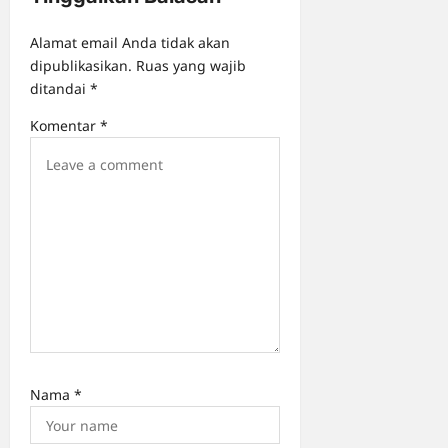
a
Alamat email Anda tidak akan
t
dipublikasikan.
Ruas yang wajib
i
ditandai
*
o
Komentar
*
n
Nama
*