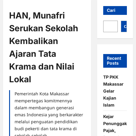
Cari
HAN, Munafri
Serukan Sekolah
Cari
Kembalikan
Ajaran Tata
Recent
Posts
Krama dan Nilai
Lokal
TP PKK
Makassar
Gelar
Pemerintah Kota Makassar
Kajian
mempertegas komitmennya
Islam
dalam membangun generasi
emas Indonesia yang berkarakter
Kejar
melalui penguatan pendidikan
Penunggak
budi pekerti dan tata krama di
Pajak,
sekolah-sekolah.