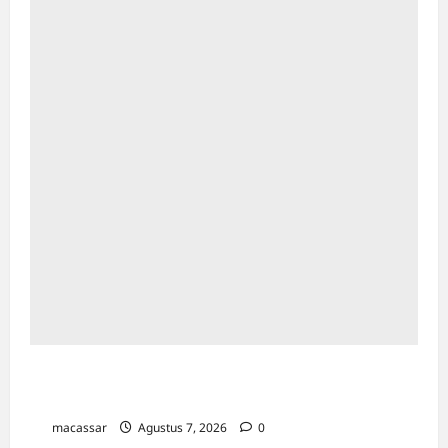
Kejar Penunggak Pajak, Bapenda Makassar
Gandeng Kejaksaan Turun Lapangan
macassar
Agustus 7, 2026
0