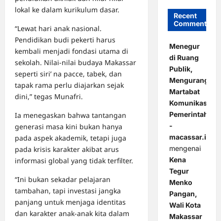
lokal ke dalam kurikulum dasar.
Recent
Comments
“Lewat hari anak nasional.
Pendidikan budi pekerti harus
Menegur
kembali menjadi fondasi utama di
di Ruang
sekolah. Nilai-nilai budaya Makassar
Publik,
seperti siri’ na pacce, tabek, dan
Mengurangi
tapak rama perlu diajarkan sejak
Martabat
dini,” tegas Munafri.
Komunikasi
Pemerintahan
Ia menegaskan bahwa tantangan
-
generasi masa kini bukan hanya
macassar.id
pada aspek akademik, tetapi juga
mengenai
pada krisis karakter akibat arus
Kena
informasi global yang tidak terfilter.
Tegur
“Ini bukan sekadar pelajaran
Menko
tambahan, tapi investasi jangka
Pangan,
panjang untuk menjaga identitas
Wali Kota
dan karakter anak-anak kita dalam
Makassar