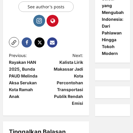
yang
See author's posts
Mengubah
Indonesia:
Dari
Pahlawan
Hingga
Tokoh
Modern
P
Previous:
Next:
Rayakan HAN
Kalista Lirik
o
2025, Bunda
Makassar Jadi
s
PAUD Melinda
Kota
t
Aksa Serukan
Percontohan
Kota Ramah
Transportasi
n
Anak
Publik Rendah
a
Emisi
v
i
g
Tinggalkan Balasan