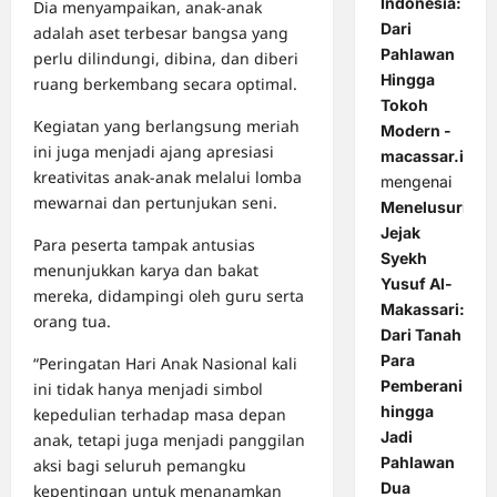
Indonesia:
Dia menyampaikan, anak-anak
Dari
adalah aset terbesar bangsa yang
Pahlawan
perlu dilindungi, dibina, dan diberi
Hingga
ruang berkembang secara optimal.
Tokoh
Kegiatan yang berlangsung meriah
Modern -
ini juga menjadi ajang apresiasi
macassar.id
kreativitas anak-anak melalui lomba
mengenai
mewarnai dan pertunjukan seni.
Menelusuri
Jejak
Para peserta tampak antusias
Syekh
menunjukkan karya dan bakat
Yusuf Al-
mereka, didampingi oleh guru serta
Makassari:
orang tua.
Dari Tanah
Para
“Peringatan Hari Anak Nasional kali
Pemberani
ini tidak hanya menjadi simbol
hingga
kepedulian terhadap masa depan
Jadi
anak, tetapi juga menjadi panggilan
Pahlawan
aksi bagi seluruh pemangku
Dua
kepentingan untuk menanamkan