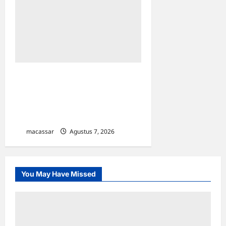
Sinergi Kawal Proyek
Strategis, Kejati Sulsel dan
Angkasa Pura Indonesia
Resmi Tekan PKS
macassar
Agustus 7, 2026
0
You May Have Missed