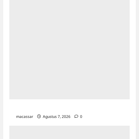
TP PKK Makassar Gelar Kajian Islam
macassar
Agustus 7, 2026
0