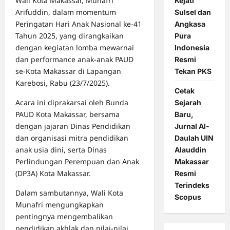
Wali Kota Makassar, Munafri
Kejati
Arifuddin, dalam momentum
Sulsel dan
Peringatan Hari Anak Nasional ke-41
Angkasa
Tahun 2025, yang dirangkaikan
Pura
dengan kegiatan lomba mewarnai
Indonesia
dan performance anak-anak PAUD
Resmi
se-Kota Makassar di Lapangan
Tekan PKS
Karebosi, Rabu (23/7/2025).
Cetak
Acara ini diprakarsai oleh Bunda
Sejarah
PAUD Kota Makassar, bersama
Baru,
dengan jajaran Dinas Pendidikan
Jurnal Al-
dan organisasi mitra pendidikan
Daulah UIN
anak usia dini, serta Dinas
Alauddin
Perlindungan Perempuan dan Anak
Makassar
(DP3A) Kota Makassar.
Resmi
Terindeks
Dalam sambutannya, Wali Kota
Scopus
Munafri mengungkapkan
pentingnya mengembalikan
pendidikan akhlak dan nilai-nilai