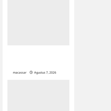
Kejar Penunggak Pajak,
Bapenda Makassar Gandeng
Kejaksaan Turun Lapangan
macassar
Agustus 7, 2026
0