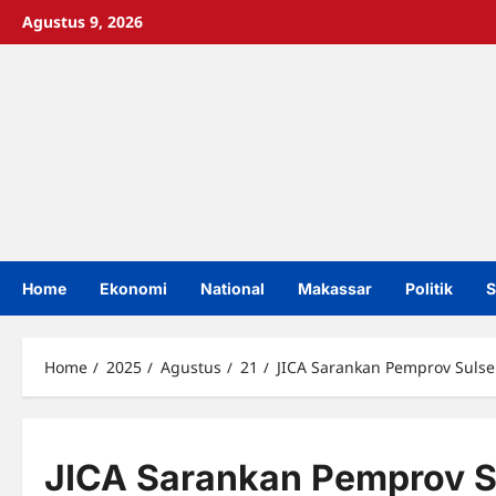
Skip
Agustus 9, 2026
to
content
Home
Ekonomi
National
Makassar
Politik
S
Home
2025
Agustus
21
JICA Sarankan Pemprov Sulsel
JICA Sarankan Pemprov Su