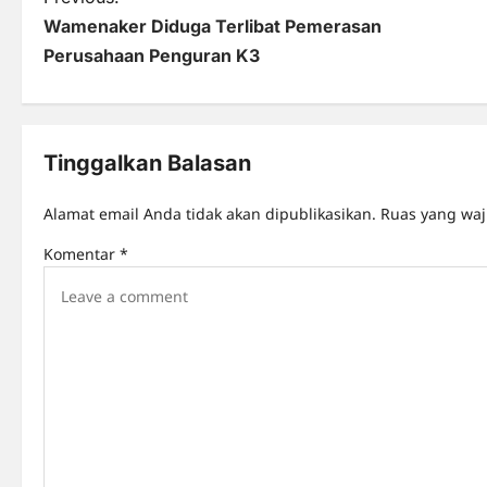
P
Wamenaker Diduga Terlibat Pemerasan
o
Perusahaan Penguran K3
s
t
n
Tinggalkan Balasan
a
Alamat email Anda tidak akan dipublikasikan.
Ruas yang waj
v
Komentar
*
i
g
a
t
i
o