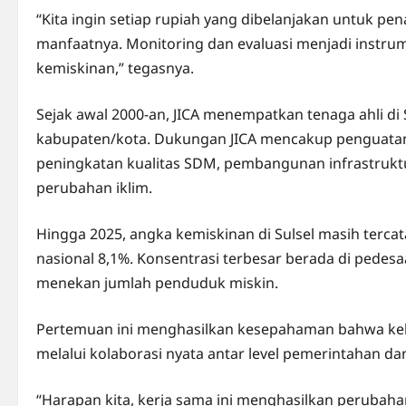
“Kita ingin setiap rupiah yang dibelanjakan untuk p
manfaatnya. Monitoring dan evaluasi menjadi instrume
kemiskinan,” tegasnya.
Sejak awal 2000-an, JICA menempatkan tenaga ahli d
kabupaten/kota. Dukungan JICA mencakup penguata
peningkatan kualitas SDM, pembangunan infrastruktu
perubahan iklim.
Hingga 2025, angka kemiskinan di Sulsel masih tercatat 
nasional 8,1%. Konsentrasi terbesar berada di pedesa
menekan jumlah penduduk miskin.
Pertemuan ini menghasilkan kesepahaman bahwa keb
melalui kolaborasi nyata antar level pemerintahan d
“Harapan kita, kerja sama ini menghasilkan perubahan