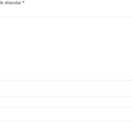
ib ditandai
*