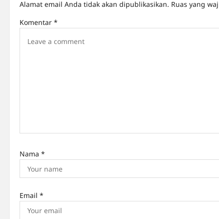
v
Alamat email Anda tidak akan dipublikasikan.
Ruas yang waj
i
Komentar
*
g
a
t
i
o
n
Nama
*
Email
*