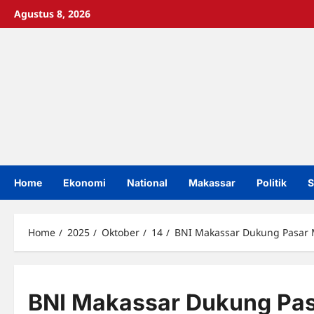
Skip
Agustus 8, 2026
to
content
Home
Ekonomi
National
Makassar
Politik
S
Home
2025
Oktober
14
BNI Makassar Dukung Pasar M
BNI Makassar Dukung Pas