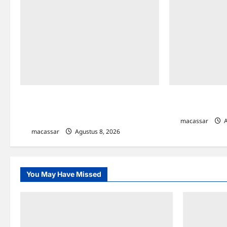
Ultah ke-64 Hotel Indonesia Kempinski
Maxim Resmi Me
Jakarta: Usung Tema Ādi Kartā &
Bajaj Hemat di K
Penghormatan Warisan Sukarno
macassar
A
macassar
Agustus 8, 2026
0
You May Have Missed