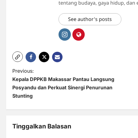
tentang budaya, gaya hidup, dan 
See author's posts
P
Previous:
Kepala DPPKB Makassar Pantau Langsung
o
Posyandu dan Perkuat Sinergi Penurunan
s
Stunting
t
n
Tinggalkan Balasan
a