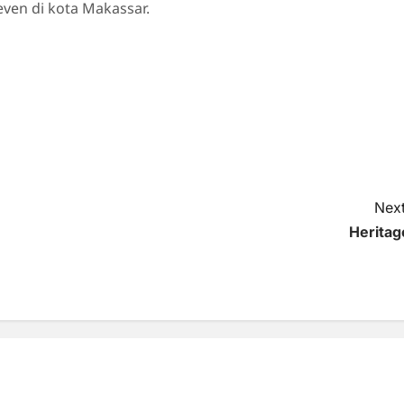
even di kota Makassar.
Next
Heritag