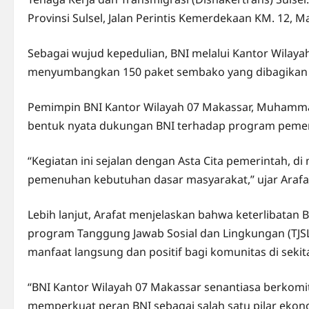
Provinsi Sulsel, Jalan Perintis Kemerdekaan KM. 12, M
Sebagai wujud kepedulian, BNI melalui Kantor Wilay
menyumbangkan 150 paket sembako yang dibagikan l
Pemimpin BNI Kantor Wilayah 07 Makassar, Muhamma
bentuk nyata dukungan BNI terhadap program pemeri
“Kegiatan ini sejalan dengan Asta Cita pemerintah,
pemenuhan kebutuhan dasar masyarakat,” ujar Arafat
Lebih lanjut, Arafat menjelaskan bahwa keterlibatan 
program Tanggung Jawab Sosial dan Lingkungan (TJS
manfaat langsung dan positif bagi komunitas di sekita
“BNI Kantor Wilayah 07 Makassar senantiasa berkom
memperkuat peran BNI sebagai salah satu pilar ekonom