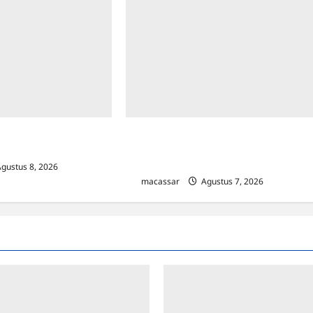
ngoperasikan Layanan
Kejar Penunggak Pajak, Bapenda
ota Palopo
Makassar Gandeng Kejaksaan Turun
Lapangan
gustus 8, 2026
0
macassar
Agustus 7, 2026
0