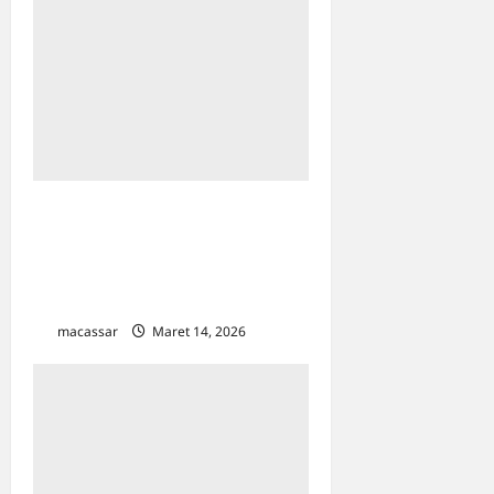
Buka Puasa Bareng Jajaran
Dinas Pertanahan Makassar,
Kadis: Pererat Solidaritas
dan Sinergi Pelayanan
macassar
Maret 14, 2026
0