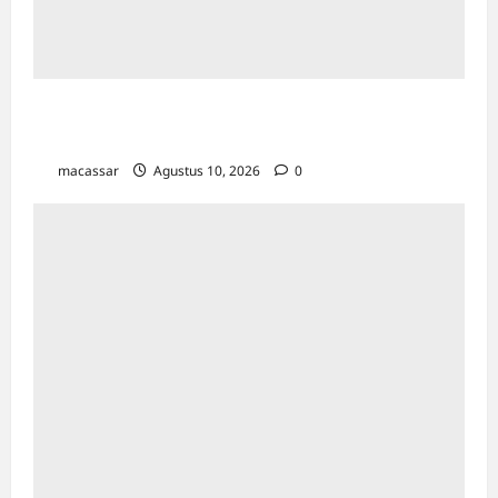
Unhas Riset dan Pendampingan Kawasan
Transmigrasi di Fakfak
macassar
Agustus 10, 2026
0