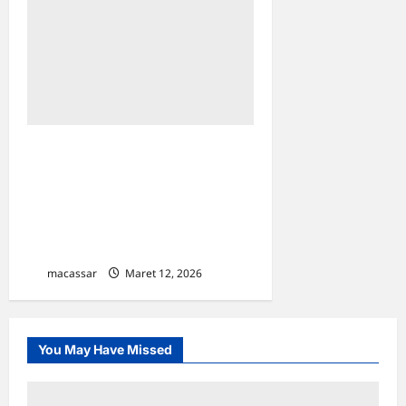
Buka Puasa Bersama di
Rumah Jabatan Sekda
Makassar, Kepala Dinas
Pertanahan Turut Perkuat
Silaturahmi Aparatur
macassar
Maret 12, 2026
0
You May Have Missed