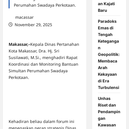
an Kajati
Perumahan Swadaya Perkotaan.
Baru
macassar
Paradoks
November 29, 2025
Emas di
0 comments
Tengah
Keteganga
Makassar,–
Kepala Dinas Pertanahan
n
Kota Makassar, Dra. Hj. Sri
Geopolitik:
Susilawati, M.Si., menghadiri Rapat
Membaca
Koordinasi dan Monitoring Bantuan
Arah
Simultan Perumahan Swadaya
Kekayaan
Perkotaan.
di Era
Turbulensi
Unhas
Riset dan
Pendampin
gan
Kehadiran beliau dalam forum ini
Kawasan
menegaskan peran strategis Dinas