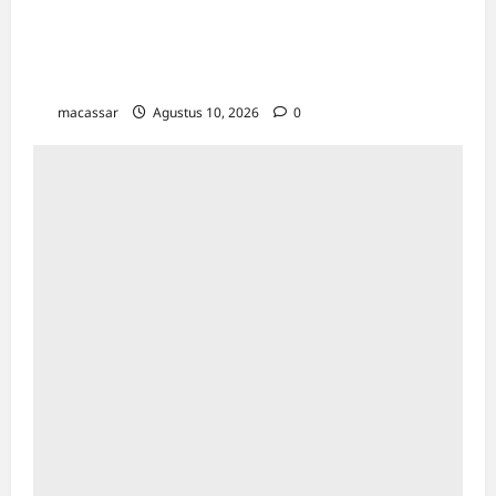
Paradoks Emas di Tengah Ketegangan
Geopolitik: Membaca Arah Kekayaan di Era
Turbulensi
macassar
Agustus 10, 2026
0