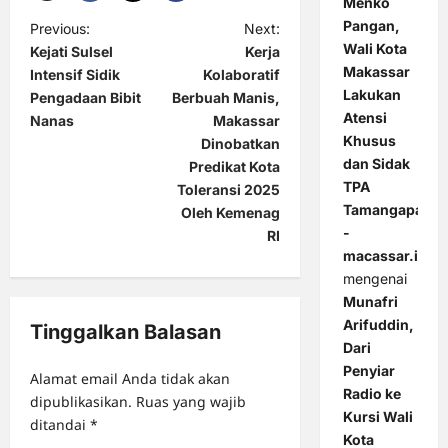
Menko
Pangan,
P
Previous:
Next:
Wali Kota
Kejati Sulsel
Kerja
o
Makassar
Intensif Sidik
Kolaboratif
s
Lakukan
Pengadaan Bibit
Berbuah Manis,
Atensi
t
Nanas
Makassar
Khusus
Dinobatkan
n
dan Sidak
Predikat Kota
a
TPA
Toleransi 2025
Tamangapa
Oleh Kemenag
v
-
RI
i
macassar.id
g
mengenai
Munafri
a
Arifuddin,
Tinggalkan Balasan
t
Dari
i
Penyiar
Alamat email Anda tidak akan
Radio ke
o
dipublikasikan.
Ruas yang wajib
Kursi Wali
ditandai
*
n
Kota