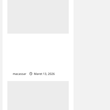
Akses Jalan di Perintis
Kemerdekaan Km 11 Ditutup,
Warga Adukan ke Klinik
Konflik Pertanahan
Makassar
macassar
Maret 13, 2026
0