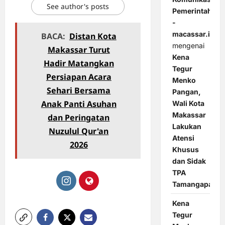
See author's posts
Pemerintahan
-
macassar.id
BACA:
Distan Kota
mengenai
Makassar Turut
Kena
Hadir Matangkan
Tegur
Persiapan Acara
Menko
Sehari Bersama
Pangan,
Anak Panti Asuhan
Wali Kota
Makassar
dan Peringatan
Lakukan
Nuzulul Qur'an
Atensi
2026
Khusus
dan Sidak
TPA
Tamangapa
Kena
Tegur