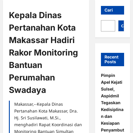
Cari
Kepala Dinas
Pertanahan Kota
Cari
Makassar Hadiri
Rakor Monitoring
Recent
Posts
Bantuan
Perumahan
Pimpin
Apel Kejati
Swadaya
Sulsel,
Aspidmil
Tegaskan
Makassar,--Kepala Dinas
Kedisiplina
Pertanahan Kota Makassar, Dra.
n dan
Hj. Sri Susilawati, M.Si.,
Kesiapan
menghadiri Rapat Koordinasi dan
Penyambut
Monitoring Bantuan Simultan