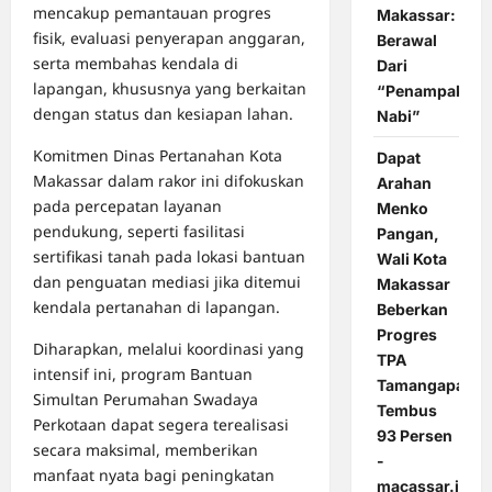
mencakup pemantauan progres
Makassar:
fisik, evaluasi penyerapan anggaran,
Berawal
serta membahas kendala di
Dari
lapangan, khususnya yang berkaitan
“Penampakan
dengan status dan kesiapan lahan.
Nabi”
Komitmen Dinas Pertanahan Kota
Dapat
Makassar dalam rakor ini difokuskan
Arahan
pada percepatan layanan
Menko
pendukung, seperti fasilitasi
Pangan,
sertifikasi tanah pada lokasi bantuan
Wali Kota
dan penguatan mediasi jika ditemui
Makassar
kendala pertanahan di lapangan.
Beberkan
Progres
Diharapkan, melalui koordinasi yang
TPA
intensif ini, program Bantuan
Tamangapa
Simultan Perumahan Swadaya
Tembus
Perkotaan dapat segera terealisasi
93 Persen
secara maksimal, memberikan
-
manfaat nyata bagi peningkatan
macassar.id