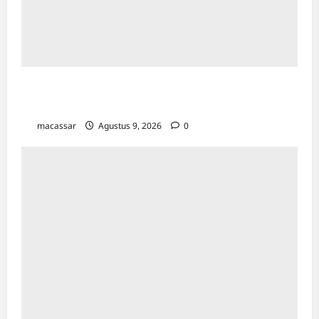
Pemkot Makassar Matangkan HUT RI Ke-81:
Karebosi Jadi Pusat Upacara Utama
macassar
Agustus 9, 2026
0