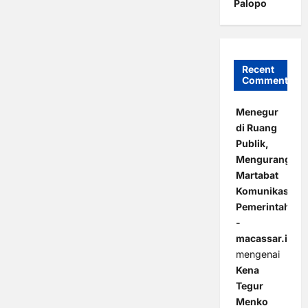
Palopo
Recent
Comments
Menegur
di Ruang
Publik,
Mengurangi
Martabat
Komunikasi
Pemerintahan
-
macassar.id
mengenai
Kena
Tegur
Menko