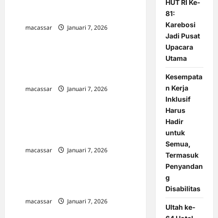
HUT RI Ke-
Ilham Tegaskan Komitmen Pemkot
81:
Makassar Kembangkan Pariwisata
Karebosi
macassar
Januari 7, 2026
0
Jadi Pusat
Upacara
Muhammadiyah Tetapkan Awal
Utama
Ramadan 1447 H pada 18 Februari
Kesempata
2026 Berdasarkan Hisab
n Kerja
macassar
Januari 7, 2026
0
Inklusif
Harus
Sulsel Fokus Selesaikan 6 Kasus
Hadir
Sengketa Lahan Strategis, Libatkan
untuk
Jaksa Khusus
Semua,
macassar
Januari 7, 2026
0
Termasuk
Penyandan
g
Arogansi Amerika dan Kenaifan
Disabilitas
Dunia Internasional
macassar
Januari 7, 2026
0
Ultah ke-