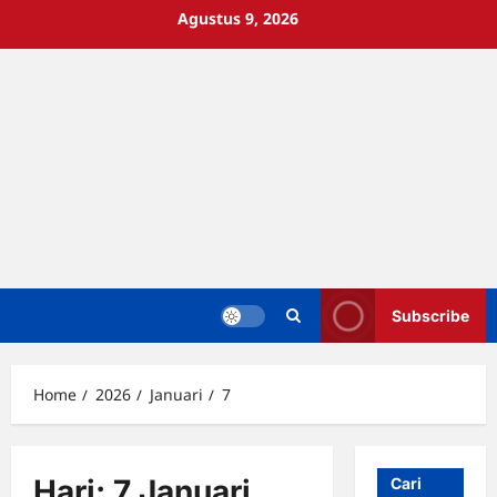
Skip
Agustus 9, 2026
to
content
Subscribe
Home
2026
Januari
7
Hari:
7 Januari
Cari