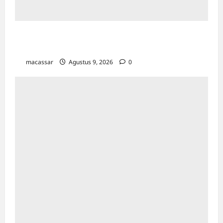
Sejarah Kota Makassar: Berawal Dari
“Penampakan Nabi”
macassar
Agustus 9, 2026
0