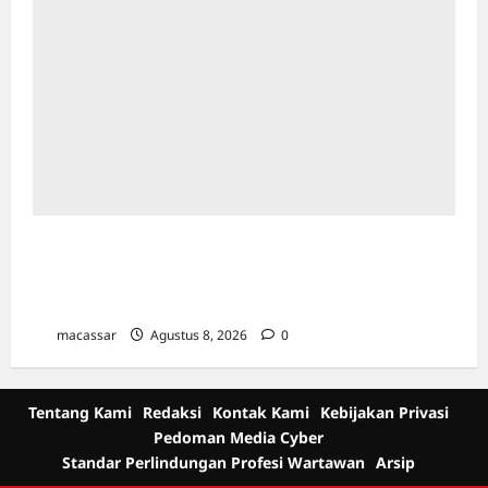
Ultah ke-64 Hotel Indonesia Kempinski
Jakarta: Usung Tema Ādi Kartā &
Penghormatan Warisan Sukarno
macassar
Agustus 8, 2026
0
Tentang Kami
Redaksi
Kontak Kami
Kebijakan Privasi
Pedoman Media Cyber
Standar Perlindungan Profesi Wartawan
Arsip