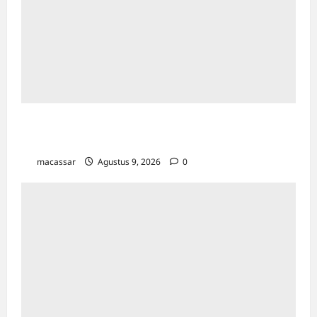
Kesempatan Kerja Inklusif Harus Hadir untuk
Semua, Termasuk Penyandang Disabilitas
macassar
Agustus 9, 2026
0