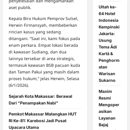
penyelesaian dan mengamankan
Ultah ke-
aset publik.
64 Hotel
Kepala Biro Hukum Pemprov Sulsel,
Indonesia
Herwin Firmansyah, membeberkan
Kempinski
rincian kasus yang sedang
Jakarta:
ditangani. “Saat ini, kami fokus pada
Usung
enam perkara. Empat lokasi berada
Tema Ādi
di kawasan Sudiang, dan dua
Kartā &
lainnya tersebar di area strategis,
Penghorm
termasuk kawasan BSB pacuan kuda
atan
dan Taman Pakui yang masih dalam
Warisan
proses hukum,” jelas Herwin, Selasa
Sukarno
(6/1/2026).
Maxim
Sejarah Kota Makassar: Berawal
Resmi
Dari “Penampakan Nabi”
Mengoper
asikan
Pemkot Makassar Matangkan HUT
Layanan
RI Ke-81: Karebosi Jadi Pusat
Bajaj
Upacara Utama