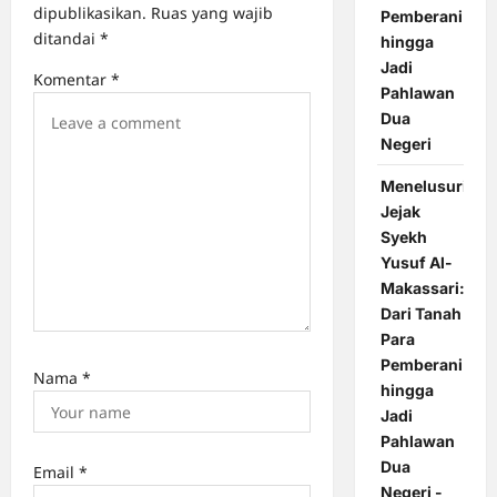
dipublikasikan.
Ruas yang wajib
Pemberani
i
ditandai
*
hingga
o
Jadi
Komentar
*
Pahlawan
n
Dua
Negeri
Menelusuri
Jejak
Syekh
Yusuf Al-
Makassari:
Dari Tanah
Para
Pemberani
Nama
*
hingga
Jadi
Pahlawan
Dua
Email
*
Negeri -