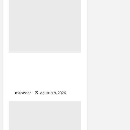
Kesempatan Kerja Inklusif
Harus Hadir untuk Semua,
Termasuk Penyandang
Disabilitas
macassar
Agustus 9, 2026
0