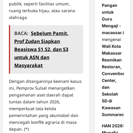
publik, seperti fasilitas umum,
Pangan
ruang terbuka hijau, atau sarana
untuk
olahraga.
Guru
Mengaji -
BACA:
Sebelum Pamit,
macassar.id
mengenai
Prof Zudan Siapkan
Wali Kota
Beasiswa S1,S2, dan S3
Makassar
untuk ASN dan
Resmikan
Masyarakat
Restoran,
Convention
Center,
Dengan ditanganinya keenam kasus
dan
ini, Pemprov Sulsel menargetkan
Sekolah
pengamanan aset daerah dapat
SD di
tuntas dalam tahun 2026,
Kawasan
memperkuat tata kelola
Summarecon
pemerintahan yang akuntabel dan
mencegah konflik agraria di masa
HAN 2026:
depan. (*)
Munafri