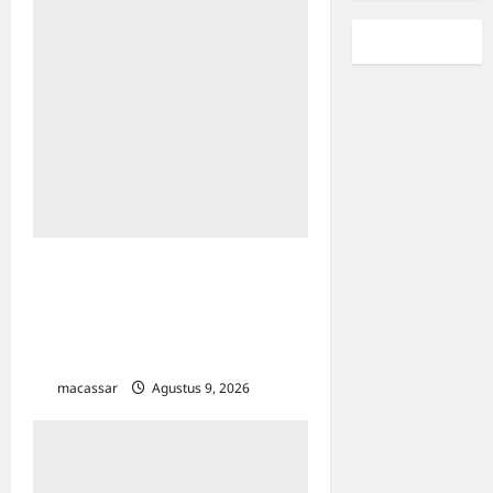
Pemkot Makassar
Matangkan HUT RI Ke-81:
Karebosi Jadi Pusat Upacara
Utama
macassar
Agustus 9, 2026
0