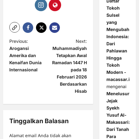
Daftar
Tokoh
Sulsel
yang
Mengubah
Indonesia:
P
Previous:
Next:
Dari
Arogansi
Muhammadiyah
o
Pahlawan
Amerika dan
Tetapkan Awal
Hingga
s
Kenaifan Dunia
Ramadan 1447 H
Tokoh
t
Internasional
pada 18
Modern -
Februari 2026
n
macassar.id
Berdasarkan
mengenai
a
Hisab
Menelusuri
v
Jejak
Syekh
i
Yusuf Al-
g
Tinggalkan Balasan
Makassari:
a
Dari Tanah
Alamat email Anda tidak akan
Para
t