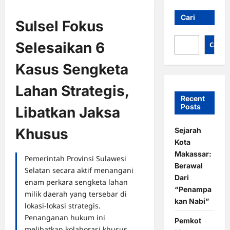
Cari
Sulsel Fokus
Selesaikan 6
Cari
Kasus Sengketa
Lahan Strategis,
Recent
Posts
Libatkan Jaksa
Khusus
Sejarah
Kota
Makassar:
Pemerintah Provinsi Sulawesi
Berawal
Selatan secara aktif menangani
Dari
enam perkara sengketa lahan
“Penampa
milik daerah yang tersebar di
kan Nabi”
lokasi-lokasi strategis.
Penanganan hukum ini
Pemkot
melibatkan kolaborasi khusus