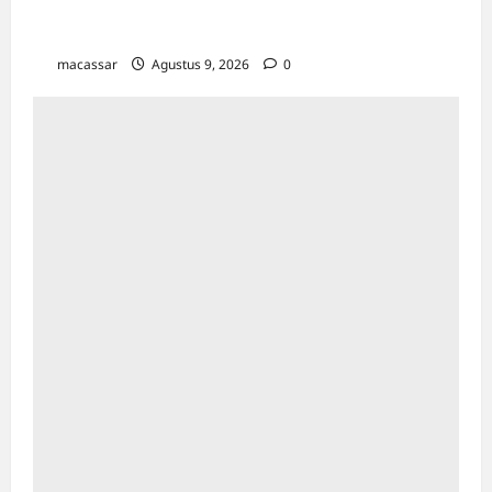
Kesempatan Kerja Inklusif Harus Hadir untuk
Semua, Termasuk Penyandang Disabilitas
macassar
Agustus 9, 2026
0