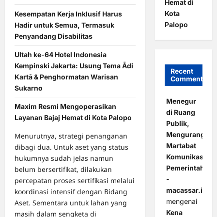
Hemat di
Kota
Kesempatan Kerja Inklusif Harus
Palopo
Hadir untuk Semua, Termasuk
Penyandang Disabilitas
Ultah ke-64 Hotel Indonesia
Kempinski Jakarta: Usung Tema Ādi
Recent
Kartā & Penghormatan Warisan
Comments
Sukarno
Menegur
Maxim Resmi Mengoperasikan
di Ruang
Layanan Bajaj Hemat di Kota Palopo
Publik,
Mengurangi
Menurutnya, strategi penanganan
Martabat
dibagi dua. Untuk aset yang status
Komunikasi
hukumnya sudah jelas namun
Pemerintahan
belum bersertifikat, dilakukan
-
percepatan proses sertifikasi melalui
macassar.id
koordinasi intensif dengan Bidang
mengenai
Aset. Sementara untuk lahan yang
Kena
masih dalam sengketa di