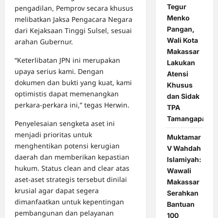
Tegur
pengadilan, Pemprov secara khusus
Menko
melibatkan Jaksa Pengacara Negara
Pangan,
dari Kejaksaan Tinggi Sulsel, sesuai
Wali Kota
arahan Gubernur.
Makassar
“Keterlibatan JPN ini merupakan
Lakukan
upaya serius kami. Dengan
Atensi
dokumen dan bukti yang kuat, kami
Khusus
optimistis dapat memenangkan
dan Sidak
perkara-perkara ini,” tegas Herwin.
TPA
Tamangapa
Penyelesaian sengketa aset ini
menjadi prioritas untuk
Muktamar
menghentikan potensi kerugian
V Wahdah
daerah dan memberikan kepastian
Islamiyah:
hukum. Status clean and clear atas
Wawali
aset-aset strategis tersebut dinilai
Makassar
krusial agar dapat segera
Serahkan
dimanfaatkan untuk kepentingan
Bantuan
pembangunan dan pelayanan
100