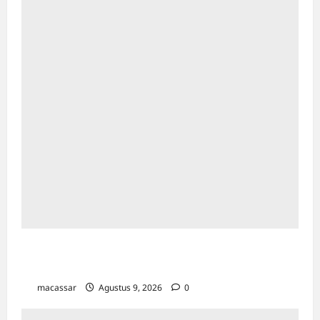
Sejarah Kota Makassar: Berawal Dari
“Penampakan Nabi”
macassar
Agustus 9, 2026
0