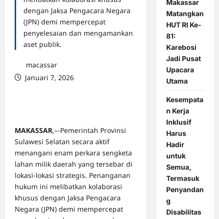
Makassar
dengan Jaksa Pengacara Negara
Matangkan
(JPN) demi mempercepat
HUT RI Ke-
penyelesaian dan mengamankan
81:
aset publik.
Karebosi
Jadi Pusat
macassar
Upacara
Januari 7, 2026
Utama
0 comments
Kesempata
n Kerja
Inklusif
MAKASSAR
,–-Pemerintah Provinsi
Harus
Sulawesi Selatan secara aktif
Hadir
menangani enam perkara sengketa
untuk
lahan milik daerah yang tersebar di
Semua,
lokasi-lokasi strategis. Penanganan
Termasuk
hukum ini melibatkan kolaborasi
Penyandan
khusus dengan Jaksa Pengacara
g
Negara (JPN) demi mempercepat
Disabilitas