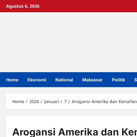
Skip
Agustus 6, 2026
to
content
Home
Ekonomi
National
Makassar
Politik
S
Home
2026
Januari
7
Arogansi Amerika dan Kenaifan
Arogansi Amerika dan Ken