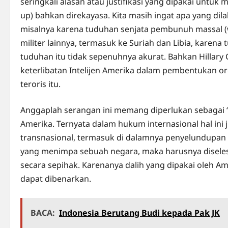
seringkali alasan atau justifikasi yang dipakai untuk
up) bahkan direkayasa. Kita masih ingat apa yang di
misalnya karena tuduhan senjata pembunuh massal (w
militer lainnya, termasuk ke Suriah dan Libia, karen
tuduhan itu tidak sepenuhnya akurat. Bahkan Hillary
keterlibatan Intelijen Amerika dalam pembentukan or
teroris itu.
Anggaplah serangan ini memang diperlukan sebagai “s
Amerika. Ternyata dalam hukum internasional hal ini 
transnasional, termasuk di dalamnya penyelundupan 
yang menimpa sebuah negara, maka harusnya diselesai
secara sepihak. Karenanya dalih yang dipakai oleh Am
dapat dibenarkan.
BACA:
Indonesia Berutang Budi kepada Pak JK