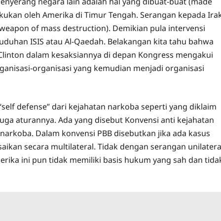
 menyerang negara lain adalah hal yang dibuat-buat (made
lakukan oleh Amerika di Timur Tengah. Serangan kepada Ira
eapon of mass destruction). Demikian pula intervensi
a tuduhan ISIS atau Al-Qaedah. Belakangan kita tahu bahwa
 Clinton dalam kesaksiannya di depan Kongress mengakui
ganisasi-organisasi yang kemudian menjadi organisasi
elf defense” dari kejahatan narkoba seperti yang diklaim
juga aturannya. Ada yang disebut Konvensi anti kejahatan
narkoba. Dalam konvensi PBB disebutkan jika ada kasus
kan secara multilateral. Tidak dengan serangan unilatera
erika ini pun tidak memiliki basis hukum yang sah dan tida