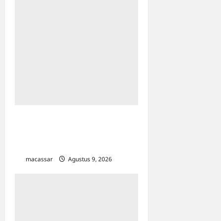
Sejarah Kota Makassar:
Berawal Dari “Penampakan
Nabi”
macassar
Agustus 9, 2026
0