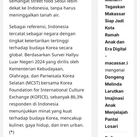
semangat street food Seoul lebih
Tegaskan
dekat ke Indonesia, tanpa harus
Makassar
meninggalkan tanah air.
Siap Jadi
Sebagai referensi, Indonesia
Kota
tercatat sebagai negara dengan
Ramah
tingkat ketertarikan tertinggi
Anak dan
terhadap budaya Korea secara
Era Digital
global. Berdasarkan Survei Hallyu
-
Luar Negeri 2024 yang dirilis oleh
macassar.id
Kementerian Kebudayaan,
mengenai
Olahraga, dan Pariwisata Korea
Dongeng
Selatan (MCST) bersama Korea
Melinda
Foundation for International Culture
Larutkan
Exchange (KOFICE), sebanyak 86,3%
Imajinasi
responden di Indonesia
Anak
menunjukkan minat yang kuat
Menjelajah
terhadap budaya Korea, mencakup
Pantai
kuliner, gaya hidup, dan tren urban.
Losari
(*)