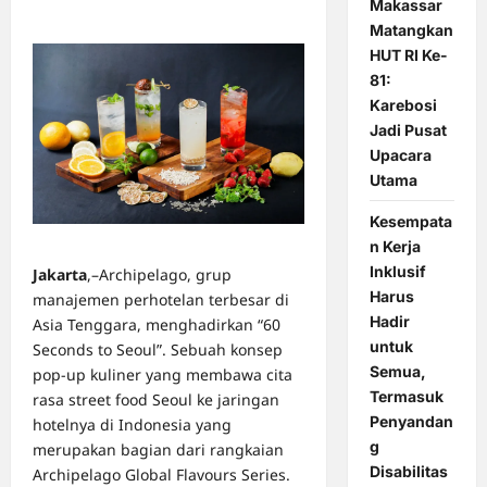
0 comments
Makassar
Matangkan
HUT RI Ke-
81:
Karebosi
Jadi Pusat
Upacara
Utama
Kesempata
n Kerja
Inklusif
Jakarta
,–Archipelago, grup
Harus
manajemen perhotelan terbesar di
Hadir
Asia Tenggara, menghadirkan “60
untuk
Seconds to Seoul”. Sebuah konsep
Semua,
pop-up kuliner yang membawa cita
Termasuk
rasa street food Seoul ke jaringan
Penyandan
hotelnya di Indonesia yang
g
merupakan bagian dari rangkaian
Disabilitas
Archipelago Global Flavours Series.