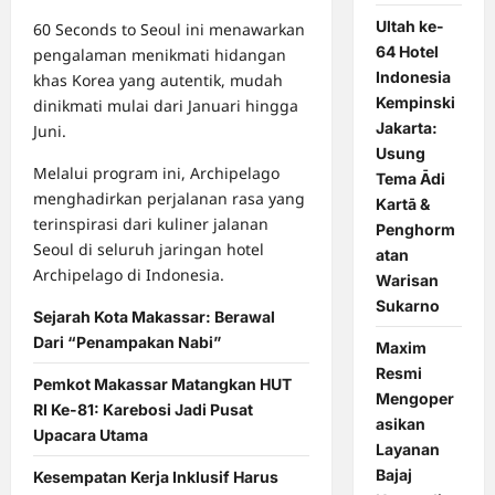
Ultah ke-
60 Seconds to Seoul ini menawarkan
64 Hotel
pengalaman menikmati hidangan
Indonesia
khas Korea yang autentik, mudah
Kempinski
dinikmati mulai dari Januari hingga
Jakarta:
Juni.
Usung
Melalui program ini, Archipelago
Tema Ādi
menghadirkan perjalanan rasa yang
Kartā &
terinspirasi dari kuliner jalanan
Penghorm
Seoul di seluruh jaringan hotel
atan
Archipelago di Indonesia.
Warisan
Sukarno
Sejarah Kota Makassar: Berawal
Dari “Penampakan Nabi”
Maxim
Resmi
Pemkot Makassar Matangkan HUT
Mengoper
RI Ke-81: Karebosi Jadi Pusat
asikan
Upacara Utama
Layanan
Bajaj
Kesempatan Kerja Inklusif Harus