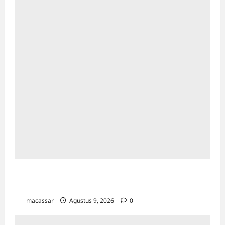
Sejarah Kota Makassar: Berawal Dari
“Penampakan Nabi”
macassar
Agustus 9, 2026
0