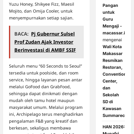
Yuzu Honey, Shikyee Fizz, Maesil
Pangan
Mojito, dan Omija Cooler, untuk
untuk
menyempurnakan setiap sajian.
Guru
Mengaji -
macassar.id
BACA:
Pj Gubernur Sulsel
mengenai
Prof Zudan Ajak Investor
Wali Kota
Berinvestasi di AMBF SSIF
Makassar
Resmikan
Seluruh menu “60 Seconds to Seoul”
Restoran,
tersedia untuk poolside, dan room
Convention
service, hingga layanan pesan antar
Center,
melalui GoFood dan GrabFood,
dan
sehingga dapat dinikmati dengan
Sekolah
mudah oleh tamu hotel maupun
SD di
masyarakat umum. Melalui program
Kawasan
ini, Archipelago terus menghadirkan
Summarecon
pengalaman F&B yang kreatif dan
HAN 2026:
berkesan, sekaligus membawa
Munafri