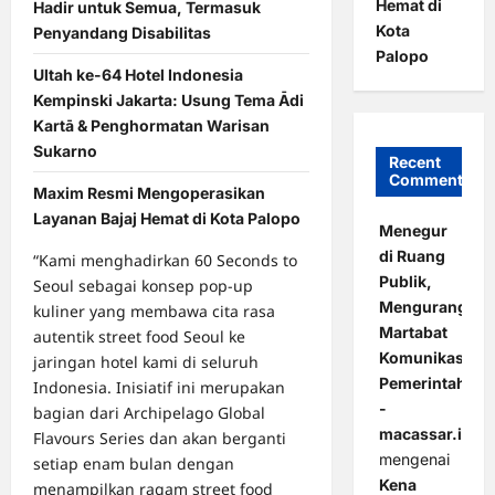
Hemat di
Hadir untuk Semua, Termasuk
Kota
Penyandang Disabilitas
Palopo
Ultah ke-64 Hotel Indonesia
Kempinski Jakarta: Usung Tema Ādi
Kartā & Penghormatan Warisan
Sukarno
Recent
Comments
Maxim Resmi Mengoperasikan
Layanan Bajaj Hemat di Kota Palopo
Menegur
di Ruang
“Kami menghadirkan 60 Seconds to
Publik,
Seoul sebagai konsep pop-up
Mengurangi
kuliner yang membawa cita rasa
Martabat
autentik street food Seoul ke
Komunikasi
jaringan hotel kami di seluruh
Pemerintahan
Indonesia. Inisiatif ini merupakan
-
bagian dari Archipelago Global
macassar.id
Flavours Series dan akan berganti
mengenai
setiap enam bulan dengan
Kena
menampilkan ragam street food