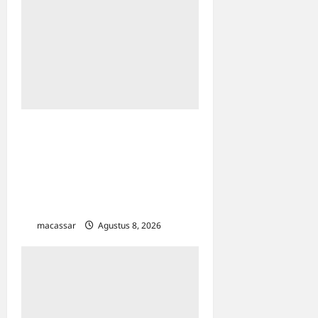
Ultah ke-64 Hotel Indonesia
Kempinski Jakarta: Usung
Tema Ādi Kartā &
Penghormatan Warisan
Sukarno
macassar
Agustus 8, 2026
0