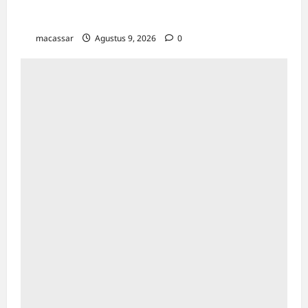
Kesempatan Kerja Inklusif Harus Hadir untuk
Semua, Termasuk Penyandang Disabilitas
macassar
Agustus 9, 2026
0