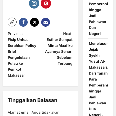
Pemberani
hingga
Jadi
Pahlawan
Dua
P
Negeri
Previous:
Next:
Fisip Unhas
Esther Sempat
o
Menelusuri
Serahkan Policy
Minta Maaf ke
Jejak
s
Brief
Ayahnya Sehari
Syekh
t
Pengelolaan
Sebelum
Yusuf Al-
Pulau ke
Terbang
n
Makassari:
Pemkot
Dari Tanah
a
Makassar
Para
v
Pemberani
i
hingga
Jadi
g
Tinggalkan Balasan
Pahlawan
a
Dua
Alamat email Anda tidak akan
t
Negeri -