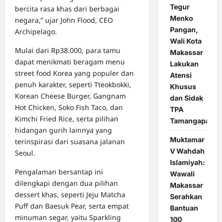
Tegur
bercita rasa khas dari berbagai
Menko
negara,” ujar John Flood, CEO
Pangan,
Archipelago.
Wali Kota
Mulai dari Rp38.000, para tamu
Makassar
dapat menikmati beragam menu
Lakukan
street food Korea yang populer dan
Atensi
penuh karakter, seperti Tteokbokki,
Khusus
Korean Cheese Burger, Gangnam
dan Sidak
Hot Chicken, Soko Fish Taco, dan
TPA
Kimchi Fried Rice, serta pilihan
Tamangapa
hidangan gurih lainnya yang
Muktamar
terinspirasi dari suasana jalanan
V Wahdah
Seoul.
Islamiyah:
Pengalaman bersantap ini
Wawali
dilengkapi dengan dua pilihan
Makassar
dessert khas, seperti Jeju Matcha
Serahkan
Puff dan Baesuk Pear, serta empat
Bantuan
minuman segar, yaitu Sparkling
100