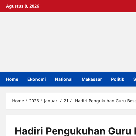
Skip
Agustus 8, 2026
to
content
Home
Ekonomi
National
Makassar
Politik
S
Home
2026
Januari
21
Hadiri Pengukuhan Guru Besar 
Hadiri Pengukuhan Guru Be