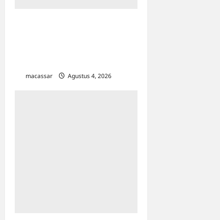
Hadir Bersama Dua Menteri,
Wali Kota Makassar Siap
Perkuat Ekonomi
Kerakyatan Lewat KDKMP
macassar
Agustus 4, 2026
0