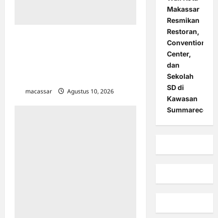
Makassar
Resmikan
Restoran,
Kota Makassar Jadi
Convention
Percontohan Nasional
Center,
Kelurahan Sadar HAM, Ini 2
dan
Sekolah
Wilayahnya
SD di
macassar
Agustus 10, 2026
0
Kawasan
Summarecon