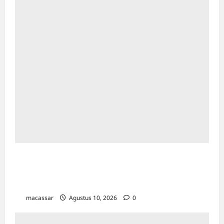
Paradoks Emas di Tengah Ketegangan
Geopolitik: Membaca Arah Kekayaan di Era
Turbulensi
macassar
Agustus 10, 2026
0