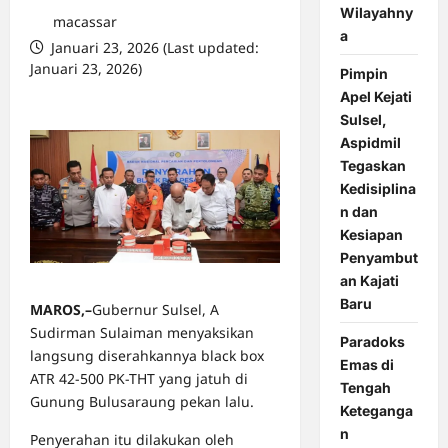
Wilayahny
macassar
a
Januari 23, 2026 (Last updated:
Januari 23, 2026)
Pimpin
0 comments
Apel Kejati
Sulsel,
Aspidmil
Tegaskan
Kedisiplina
n dan
Kesiapan
Penyambut
an Kajati
Baru
MAROS,–
Gubernur Sulsel, A
Sudirman Sulaiman menyaksikan
Paradoks
langsung diserahkannya black box
Emas di
ATR 42-500 PK-THT yang jatuh di
Tengah
Gunung Bulusaraung pekan lalu.
Keteganga
n
Penyerahan itu dilakukan oleh