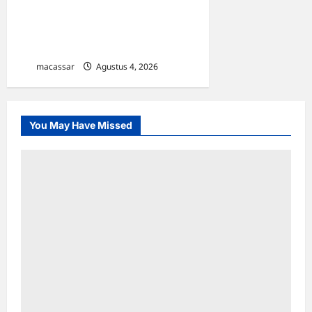
Sarabba Sucer,
‘Menyeruput’ Hangatnya
Malam Kota Makassar
macassar
Agustus 4, 2026
0
You May Have Missed