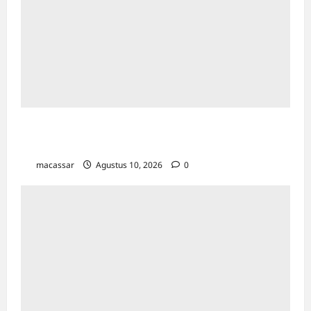
Kota Makassar Jadi Percontohan Nasional
Kelurahan Sadar HAM, Ini 2 Wilayahnya
macassar
Agustus 10, 2026
0