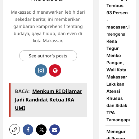
Tembus
Makassar.id menawarkan lebih dari
93 Persen
sekedar berita; ini memberikan
-
gambaran komprehensif tentang
macassar.id
budaya, gaya hidup, dan even di
mengenai
kota Makassar.
Kena
Tegur
Menko
See author's posts
Pangan,
Wali Kota
Makassar
Lakukan
BACA:
Menkum RI Dilamar
Atensi
Khusus
Jadi Kandidat Ketua IKA
dan Sidak
UMI
TPA
Tamangapa
Menegur
di Ruang