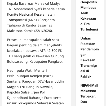
Geopolitik:
Kepala Basarnas Marsekal Madya
Membaca
TNI Mohammad Syafii kepada Ketua
Arah
Komite Nasional Keselamatan
Kekayaan
Transportasi (KNKT) Soerjanto
di Era
Tjahjono di Kantor Basarnas
Turbulensi
Makassar, Kamis (22/1/2026).
Unhas
Proses ini merupakan salah satu
Riset dan
bagian penting dalam menyelidiki
Pendampin
kecelakaan pesawat ATR 42-500 PK-
gan
THT yang jatuh di kawasan Gunung
Kawasan
Bulusaraung, Kabupaten Pangkep.
Transmigr
Hadir pula Wakil Menteri
asi di
Perhubungan Komjen (Purn)
Fakfak
Suntana, Pangdam XIV/Hasanuddin
NIPAH Mall
Mayjen TNI Bangun Nawoko,
Makassar
Kapolda Sulsel Irjen Pol
Terbakar,
Djuhandhani Rahardjo Puro, serta
Dua
unsur Forkopimda Sulawesi Selatan