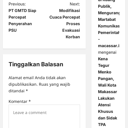
P
Previous:
Next:
Publik,
PT GMTD Siap
Modifikasi
o
Mengurangi
Percepat
Cuaca Percepat
Martabat
s
Penyerahan
Proses
Komunikasi
t
PSU
Evakuasi
Pemerintahan
Korban
-
n
macassar.id
a
mengenai
v
Kena
Tinggalkan Balasan
Tegur
i
Menko
g
Alamat email Anda tidak akan
Pangan,
a
dipublikasikan.
Ruas yang wajib
Wali Kota
ditandai
*
Makassar
t
Lakukan
i
Komentar
*
Atensi
o
Khusus
dan Sidak
n
TPA