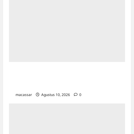
Pimpin Apel Kejati Sulsel, Aspidmil
Tegaskan Kedisiplinan dan Kesiapan
Penyambutan Kajati Baru
macassar
Agustus 10, 2026
0