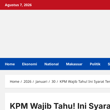
Skip
Agustus 7, 2026
to
content
Home
Ekonomi
National
Makassar
Politik
S
Home
2026
Januari
30
KPM Wajib Tahu! Ini Syarat T
KPM Wajib Tahu! Ini Syar