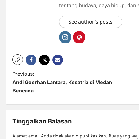
tentang budaya, gaya hidup, dan 
See author's posts
P
Previous:
Andi Geerhan Lantara, Kesatria di Medan
o
Bencana
s
t
n
Tinggalkan Balasan
a
Alamat email Anda tidak akan dipublikasikan.
Ruas yang waj