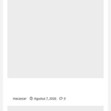
Cetak Sejarah Baru, Jurnal Al-Daulah UIN
Alauddin Makassar Resmi Terindeks Scopus
macassar
Agustus 7, 2026
0