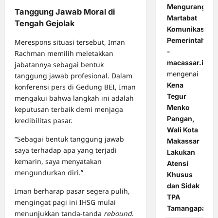
Mengurangi
Tanggung Jawab Moral di
Martabat
Tengah Gejolak
Komunikasi
Pemerintahan
Merespons situasi tersebut, Iman
-
Rachman memilih meletakkan
macassar.id
jabatannya sebagai bentuk
mengenai
tanggung jawab profesional. Dalam
Kena
konferensi pers di Gedung BEI, Iman
Tegur
mengakui bahwa langkah ini adalah
Menko
keputusan terbaik demi menjaga
Pangan,
kredibilitas pasar.
Wali Kota
“Sebagai bentuk tanggung jawab
Makassar
saya terhadap apa yang terjadi
Lakukan
kemarin, saya menyatakan
Atensi
mengundurkan diri.”
Khusus
dan Sidak
Iman berharap pasar segera pulih,
TPA
mengingat pagi ini IHSG mulai
Tamangapa
menunjukkan tanda-tanda
rebound
.