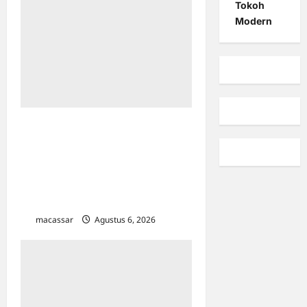
Tokoh
Modern
HUT ke-102 PDAM
Makassar: Appi Instruksikan
Peningkatan Kualitas
Layanan & Efisiensi
Likuiditas
macassar
Agustus 6, 2026
0