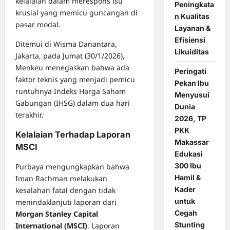
kelalaian dalam merespons isu
Peningkata
krusial yang memicu guncangan di
n Kualitas
pasar modal.
Layanan &
Efisiensi
Ditemui di Wisma Danantara,
Likuiditas
Jakarta, pada Jumat (30/1/2026),
Menkeu menegaskan bahwa ada
Peringati
faktor teknis yang menjadi pemicu
Pekan Ibu
runtuhnya Indeks Harga Saham
Menyusui
Gabungan (IHSG) dalam dua hari
Dunia
terakhir.
2026, TP
PKK
Kelalaian Terhadap Laporan
Makassar
MSCI
Edukasi
300 Ibu
Purbaya mengungkapkan bahwa
Hamil &
Iman Rachman melakukan
Kader
kesalahan fatal dengan tidak
untuk
menindaklanjuti laporan dari
Cegah
Morgan Stanley Capital
Stunting
International (MSCI)
. Laporan