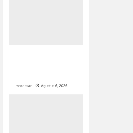
Pegadaian Kanwil VI Gelar
Lomba Mewarnai Sambut
Hari Anak Nasional 2026 di
Makassar
macassar
Agustus 6, 2026
0