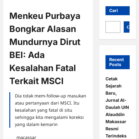
Cari
Menkeu Purbaya
Bongkar Alasan
Cari
Mundurnya Dirut
BEI: Ada
Recent
Posts
Kesalahan Fatal
Terkait MSCI
Cetak
Sejarah
Baru,
Dia tidak mem-follow-up masukan
Jurnal Al-
atau pertanyaan dari MSCI. Itu
Daulah UIN
kesalahan yang fatal di situ
Alauddin
sehingga kita mengalami koreksi
Makassar
yang dalam kemarin
Resmi
Terindeks
macassar