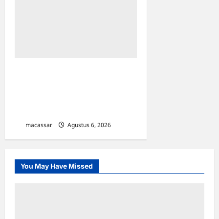
Menaker Yassierli Minta
ASN Kemnaker Geser Pola
Pikir: Dari Administratif Jadi
Solusi
macassar
Agustus 6, 2026
0
You May Have Missed