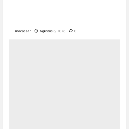
HUT ke-102 PDAM Makassar: Appi
Instruksikan Peningkatan Kualitas Layanan &
Efisiensi Likuiditas
macassar
Agustus 6, 2026
0