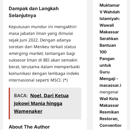
Muktamar
Dampak dan Langkah
V Wahdah
Selanjutnya
Islamiyah:
Wawali
Keputusan mundur ini mengakhiri
Makassar
masa jabatan Iman yang dimulai
Serahkan
sejak Juni 2022. Dengan adanya
Bantuan
sorotan dari Menkeu terkait status
100
emerging market
, tantangan bagi
Pangan
suksesor Iman di BEI akan semakin
untuk
berat, terutama dalam memperbaiki
Guru
komunikasi dengan lembaga indeks
Mengaji -
internasional seperti MSCI. (*)
macassar.id
mengenai
BACA:
Noel, Dari Ketua
Wali Kota
Jokowi Mania hingga
Makassar
Wamenaker
Resmikan
Restoran,
Convention
About The Author