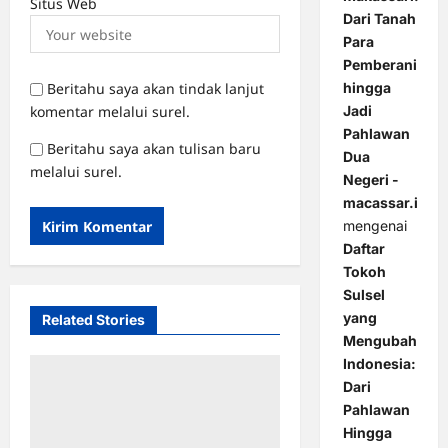
Situs Web
Dari Tanah
Para
Pemberani
hingga
Beritahu saya akan tindak lanjut
Jadi
komentar melalui surel.
Pahlawan
Beritahu saya akan tulisan baru
Dua
melalui surel.
Negeri -
macassar.id
mengenai
Daftar
Tokoh
Sulsel
yang
Related Stories
Mengubah
Indonesia:
Dari
Pahlawan
Hingga