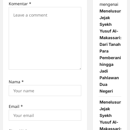
Komentar
*
mengenai
o
Menelusuri
n
Jejak
Syekh
Yusuf Al-
Makassari:
Dari Tanah
Para
Pemberani
hingga
Jadi
Pahlawan
Nama
*
Dua
Negeri
Menelusuri
Email
*
Jejak
Syekh
Yusuf Al-
Makassari: