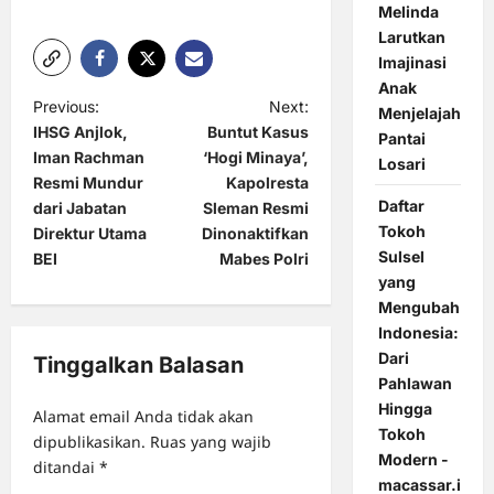
Melinda
Larutkan
Imajinasi
Anak
P
Previous:
Next:
Menjelajah
IHSG Anjlok,
Buntut Kasus
Pantai
o
Iman Rachman
‘Hogi Minaya’,
Losari
s
Resmi Mundur
Kapolresta
Daftar
t
dari Jabatan
Sleman Resmi
Tokoh
Direktur Utama
Dinonaktifkan
n
Sulsel
BEI
Mabes Polri
a
yang
Mengubah
v
Indonesia:
i
Dari
Tinggalkan Balasan
g
Pahlawan
Hingga
a
Alamat email Anda tidak akan
Tokoh
dipublikasikan.
Ruas yang wajib
t
Modern -
ditandai
*
i
macassar.id