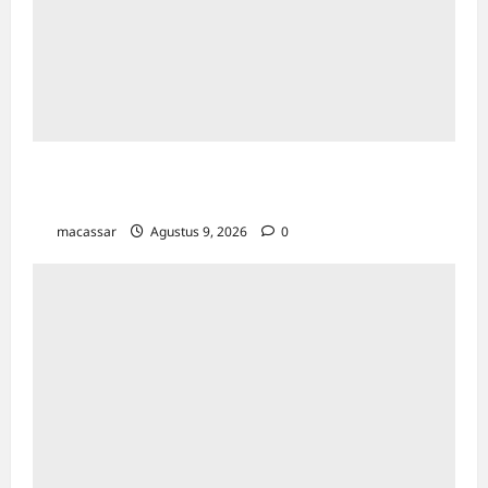
Pemkot Makassar Matangkan HUT RI Ke-81:
Karebosi Jadi Pusat Upacara Utama
macassar
Agustus 9, 2026
0