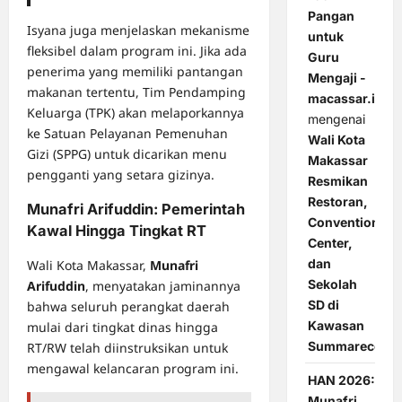
Pangan
Isyana juga menjelaskan mekanisme
untuk
fleksibel dalam program ini. Jika ada
Guru
penerima yang memiliki pantangan
Mengaji -
makanan tertentu, Tim Pendamping
macassar.id
Keluarga (TPK) akan melaporkannya
mengenai
ke Satuan Pelayanan Pemenuhan
Wali Kota
Gizi (SPPG) untuk dicarikan menu
Makassar
pengganti yang setara gizinya.
Resmikan
Restoran,
Munafri Arifuddin: Pemerintah
Convention
Kawal Hingga Tingkat RT
Center,
dan
Wali Kota Makassar,
Munafri
Sekolah
Arifuddin
, menyatakan jaminannya
SD di
bahwa seluruh perangkat daerah
Kawasan
mulai dari tingkat dinas hingga
Summarecon
RT/RW telah diinstruksikan untuk
mengawal kelancaran program ini.
HAN 2026:
Munafri