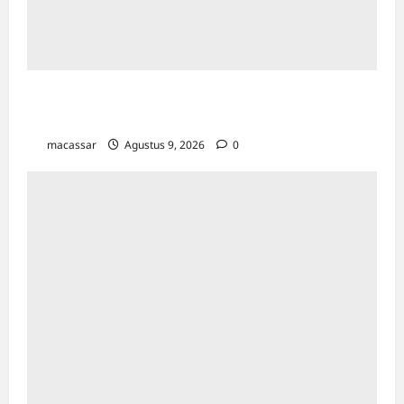
Sejarah Kota Makassar: Berawal Dari
“Penampakan Nabi”
macassar
Agustus 9, 2026
0