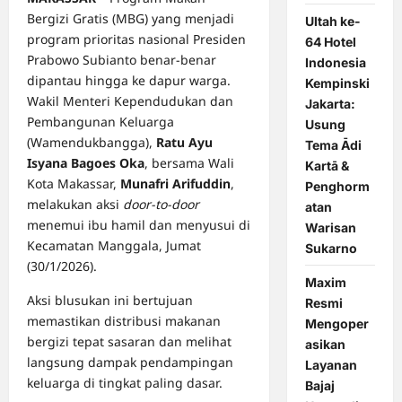
Bergizi Gratis (MBG) yang menjadi
Ultah ke-
program prioritas nasional Presiden
64 Hotel
Prabowo Subianto benar-benar
Indonesia
dipantau hingga ke dapur warga.
Kempinski
Wakil Menteri Kependudukan dan
Jakarta:
Pembangunan Keluarga
Usung
(Wamendukbangga),
Ratu Ayu
Tema Ādi
Isyana Bagoes Oka
, bersama Wali
Kartā &
Kota Makassar,
Munafri Arifuddin
,
Penghorm
melakukan aksi
door-to-door
atan
menemui ibu hamil dan menyusui di
Warisan
Kecamatan Manggala, Jumat
Sukarno
(30/1/2026).
Maxim
Aksi blusukan ini bertujuan
Resmi
memastikan distribusi makanan
Mengoper
bergizi tepat sasaran dan melihat
asikan
langsung dampak pendampingan
Layanan
keluarga di tingkat paling dasar.
Bajaj