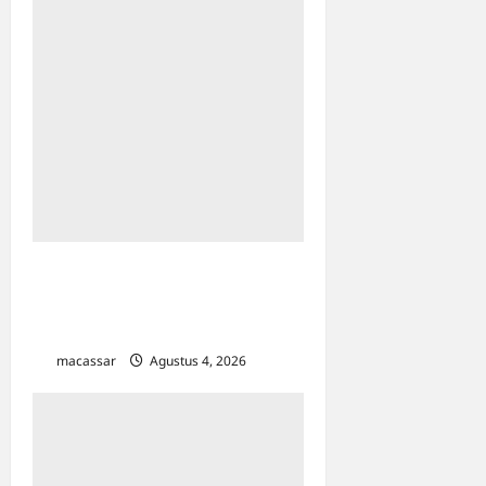
Sarabba Sucer,
‘Menyeruput’ Hangatnya
Malam Kota Makassar
macassar
Agustus 4, 2026
0