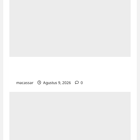
Kesempatan Kerja Inklusif Harus Hadir untuk
Semua, Termasuk Penyandang Disabilitas
macassar
Agustus 9, 2026
0