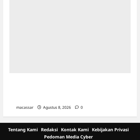
Ultah ke-64 Hotel Indonesia Kempinski
Jakarta: Usung Tema Ādi Kartā &
Penghormatan Warisan Sukarno
macassar
Agustus 8, 2026
0
Tentang Kami
Redaksi
Kontak Kami
Kebijakan Privasi
Pedoman Media Cyber