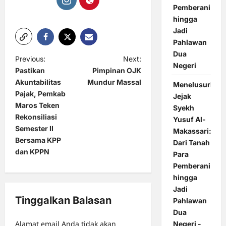
Pemberani
hingga
Jadi
Pahlawan
Dua
P
Previous:
Next:
Negeri
Pastikan
Pimpinan OJK
o
Akuntabilitas
Mundur Massal
Menelusuri
s
Pajak, Pemkab
Jejak
t
Maros Teken
Syekh
Rekonsiliasi
Yusuf Al-
n
Semester II
Makassari:
a
Bersama KPP
Dari Tanah
dan KPPN
v
Para
Pemberani
i
hingga
g
Jadi
Tinggalkan Balasan
a
Pahlawan
Dua
t
Alamat email Anda tidak akan
Negeri -