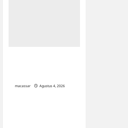
Viral Tumpukan Sampah di
Kanal Efek Wajib Pilah
Sampah, Camat Tamalate
dan Mariso Buka Suara
macassar
Agustus 4, 2026
0
Anggota DPR RI Achmad
Daeng Se’re Serahkan 100
Kursi ke Kecamatan
Pattallassang