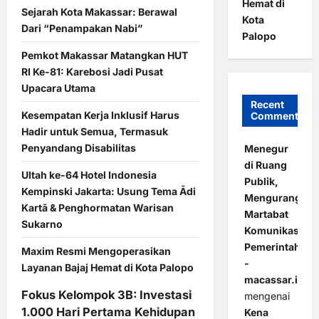
Hemat di
Sejarah Kota Makassar: Berawal
Kota
Dari “Penampakan Nabi”
Palopo
Pemkot Makassar Matangkan HUT
RI Ke-81: Karebosi Jadi Pusat
Upacara Utama
Recent
Kesempatan Kerja Inklusif Harus
Comments
Hadir untuk Semua, Termasuk
Penyandang Disabilitas
Menegur
di Ruang
Ultah ke-64 Hotel Indonesia
Publik,
Kempinski Jakarta: Usung Tema Ādi
Mengurangi
Kartā & Penghormatan Warisan
Martabat
Sukarno
Komunikasi
Pemerintahan
Maxim Resmi Mengoperasikan
-
Layanan Bajaj Hemat di Kota Palopo
macassar.id
Fokus Kelompok 3B: Investasi
mengenai
1.000 Hari Pertama Kehidupan
Kena