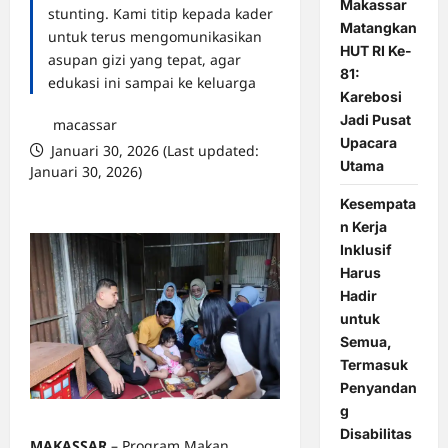
Makassar
stunting. Kami titip kepada kader
Matangkan
untuk terus mengomunikasikan
HUT RI Ke-
asupan gizi yang tepat, agar
81:
edukasi ini sampai ke keluarga
Karebosi
Jadi Pusat
macassar
Upacara
Januari 30, 2026 (Last updated:
Utama
Januari 30, 2026)
0 comments
Kesempata
n Kerja
Inklusif
Harus
Hadir
untuk
Semua,
Termasuk
Penyandan
g
Disabilitas
MAKASSAR
– Program Makan