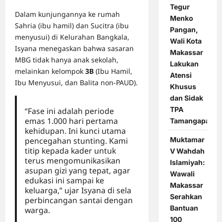
Tegur
Dalam kunjungannya ke rumah
Menko
Sahria (ibu hamil) dan Sucitra (ibu
Pangan,
menyusui) di Kelurahan Bangkala,
Wali Kota
Isyana menegaskan bahwa sasaran
Makassar
MBG tidak hanya anak sekolah,
Lakukan
melainkan kelompok
3B
(Ibu Hamil,
Atensi
Ibu Menyusui, dan Balita non-PAUD).
Khusus
dan Sidak
TPA
“Fase ini adalah periode
emas 1.000 hari pertama
Tamangapa
kehidupan. Ini kunci utama
Muktamar
pencegahan stunting. Kami
titip kepada kader untuk
V Wahdah
terus mengomunikasikan
Islamiyah:
asupan gizi yang tepat, agar
Wawali
edukasi ini sampai ke
Makassar
keluarga,” ujar Isyana di sela
Serahkan
perbincangan santai dengan
Bantuan
warga.
100