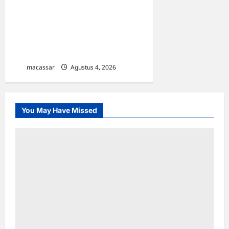
Anggota DPR RI Achmad
Daeng Se’re Serahkan 100
Kursi ke Kecamatan
Pattallassang
macassar
Agustus 4, 2026
0
You May Have Missed