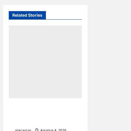
Related Stories
Sarabba Sucer,
‘Menyeruput’ Hangatnya
Malam Kota Makassar
macassar
Agustus 4, 2026
0