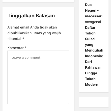
i
Dua
g
Negeri -
Tinggalkan Balasan
a
macassar.id
mengenai
t
Alamat email Anda tidak akan
Daftar
i
dipublikasikan.
Ruas yang wajib
Tokoh
o
ditandai
*
Sulsel
yang
n
Komentar
*
Mengubah
Indonesia:
Dari
Pahlawan
Hingga
Tokoh
Modern