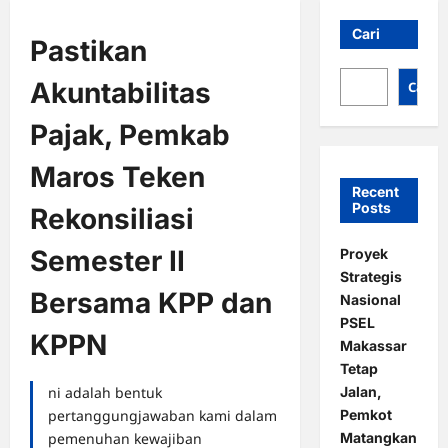
Cari
Pastikan
Akuntabilitas
Cari
Pajak, Pemkab
Maros Teken
Recent
Posts
Rekonsiliasi
Semester II
Proyek
Strategis
Bersama KPP dan
Nasional
PSEL
KPPN
Makassar
Tetap
Jalan,
ni adalah bentuk
Pemkot
pertanggungjawaban kami dalam
Matangkan
pemenuhan kewajiban