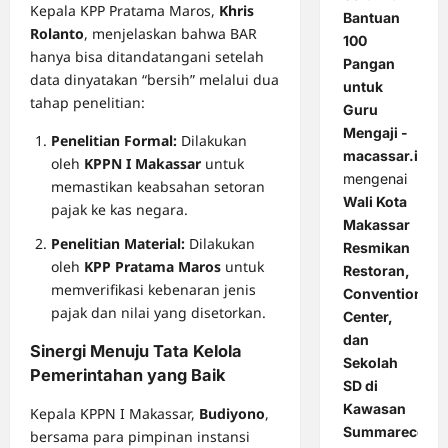
Kepala KPP Pratama Maros,
Khris
Bantuan
Rolanto
, menjelaskan bahwa BAR
100
hanya bisa ditandatangani setelah
Pangan
data dinyatakan “bersih” melalui dua
untuk
tahap penelitian:
Guru
Mengaji -
Penelitian Formal:
Dilakukan
macassar.id
oleh
KPPN I Makassar
untuk
mengenai
memastikan keabsahan setoran
Wali Kota
pajak ke kas negara.
Makassar
Penelitian Material:
Dilakukan
Resmikan
oleh
KPP Pratama Maros
untuk
Restoran,
memverifikasi kebenaran jenis
Convention
pajak dan nilai yang disetorkan.
Center,
dan
Sinergi Menuju Tata Kelola
Sekolah
Pemerintahan yang Baik
SD di
Kawasan
Kepala KPPN I Makassar,
Budiyono
,
Summarecon
bersama para pimpinan instansi