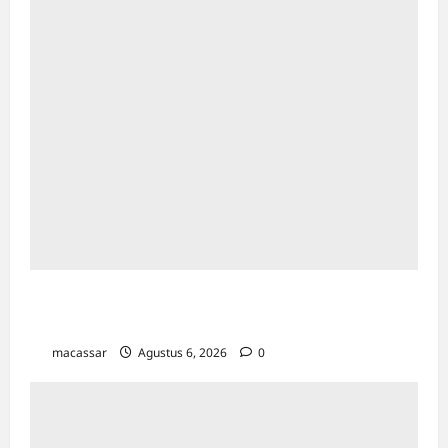
Sambut HUT ke-81 RI, Aston Makassar Gelar
Padel Fun Competition Antar Karyawan
macassar
Agustus 6, 2026
0