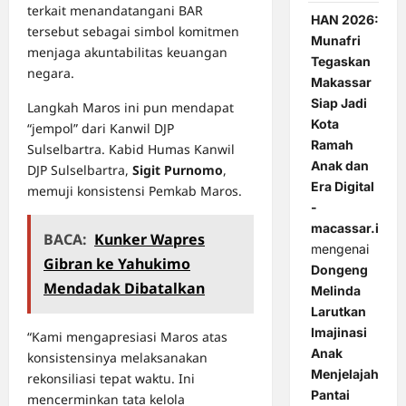
terkait menandatangani BAR
HAN 2026:
tersebut sebagai simbol komitmen
Munafri
menjaga akuntabilitas keuangan
Tegaskan
negara.
Makassar
Siap Jadi
Langkah Maros ini pun mendapat
Kota
“jempol” dari Kanwil DJP
Ramah
Sulselbartra. Kabid Humas Kanwil
Anak dan
DJP Sulselbartra,
Sigit Purnomo
,
Era Digital
memuji konsistensi Pemkab Maros.
-
macassar.id
BACA:
Kunker Wapres
mengenai
Gibran ke Yahukimo
Dongeng
Mendadak Dibatalkan
Melinda
Larutkan
Imajinasi
“Kami mengapresiasi Maros atas
Anak
konsistensinya melaksanakan
Menjelajah
rekonsiliasi tepat waktu. Ini
Pantai
mencerminkan tata kelola