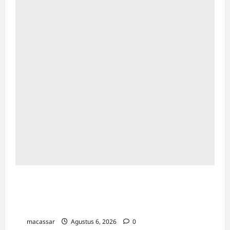
Menaker Yassierli Minta ASN Kemnaker
Geser Pola Pikir: Dari Administratif Jadi
Solusi
macassar
Agustus 6, 2026
0