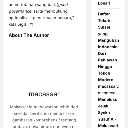
Losari
pemerintahan yang baik (
good
governance
) serta mendukung
Daftar
optimalisasi penerimaan negara,”
Tokoh
kata Sigit. (*)
Sulsel
yang
About The Author
Mengubah
Indonesia:
Dari
Pahlawan
Hingga
Tokoh
Modern -
macassar.id
macassar
mengenai
Menelusuri
Jejak
Makassar.id menawarkan lebih dari
Syekh
sekedar berita; ini memberikan
Yusuf Al-
gambaran komprehensif tentang
Makassari:
budaya, gaya hidup, dan even di