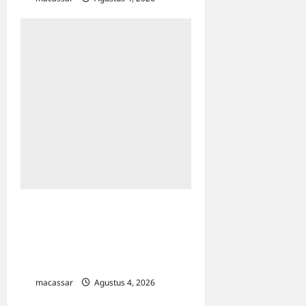
Viral Tumpukan Sampah di
Kanal Efek Wajib Pilah
Sampah, Camat Tamalate
dan Mariso Buka Suara
macassar
Agustus 4, 2026
0