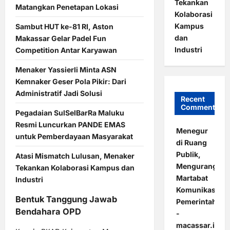
Tekankan
Matangkan Penetapan Lokasi
Kolaborasi
Kampus
Sambut HUT ke-81 RI, Aston
dan
Makassar Gelar Padel Fun
Industri
Competition Antar Karyawan
Menaker Yassierli Minta ASN
Kemnaker Geser Pola Pikir: Dari
Administratif Jadi Solusi
Recent
Comments
Pegadaian SulSelBarRa Maluku
Resmi Luncurkan PANDE EMAS
Menegur
untuk Pemberdayaan Masyarakat
di Ruang
Publik,
Atasi Mismatch Lulusan, Menaker
Mengurangi
Tekankan Kolaborasi Kampus dan
Martabat
Industri
Komunikasi
Bentuk Tanggung Jawab
Pemerintahan
Bendahara OPD
-
macassar.id