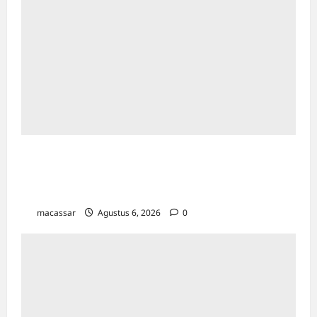
Proyek Strategis Nasional PSEL Makassar
Tetap Jalan, Pemkot Matangkan Penetapan
Lokasi
macassar
Agustus 6, 2026
0