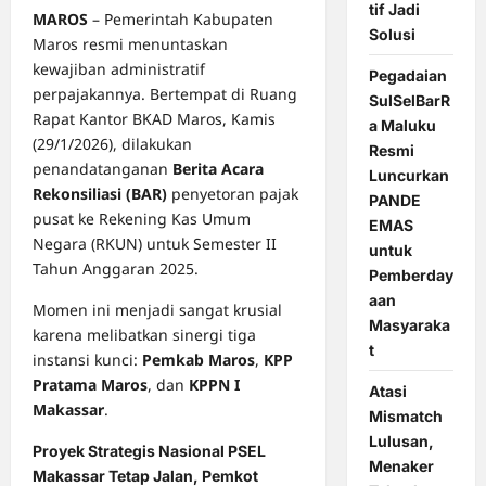
tif Jadi
MAROS
– Pemerintah Kabupaten
Solusi
Maros resmi menuntaskan
kewajiban administratif
Pegadaian
perpajakannya. Bertempat di Ruang
SulSelBarR
Rapat Kantor BKAD Maros, Kamis
a Maluku
(29/1/2026), dilakukan
Resmi
penandatanganan
Berita Acara
Luncurkan
Rekonsiliasi (BAR)
penyetoran pajak
PANDE
pusat ke Rekening Kas Umum
EMAS
Negara (RKUN) untuk Semester II
untuk
Tahun Anggaran 2025.
Pemberday
aan
Momen ini menjadi sangat krusial
Masyaraka
karena melibatkan sinergi tiga
t
instansi kunci:
Pemkab Maros
,
KPP
Pratama Maros
, dan
KPPN I
Atasi
Makassar
.
Mismatch
Lulusan,
Proyek Strategis Nasional PSEL
Menaker
Makassar Tetap Jalan, Pemkot