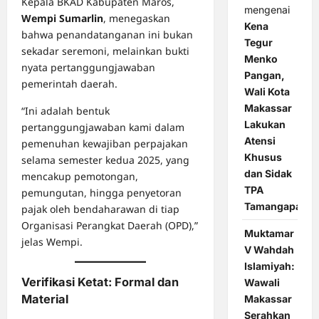
Kepala BKAD Kabupaten Maros,
mengenai
Wempi Sumarlin
, menegaskan
Kena
bahwa penandatanganan ini bukan
Tegur
sekadar seremoni, melainkan bukti
Menko
nyata pertanggungjawaban
Pangan,
pemerintah daerah.
Wali Kota
Makassar
“Ini adalah bentuk
Lakukan
pertanggungjawaban kami dalam
Atensi
pemenuhan kewajiban perpajakan
Khusus
selama semester kedua 2025, yang
dan Sidak
mencakup pemotongan,
TPA
pemungutan, hingga penyetoran
Tamangapa
pajak oleh bendaharawan di tiap
Organisasi Perangkat Daerah (OPD),”
Muktamar
jelas Wempi.
V Wahdah
Islamiyah:
Verifikasi Ketat: Formal dan
Wawali
Material
Makassar
Serahkan