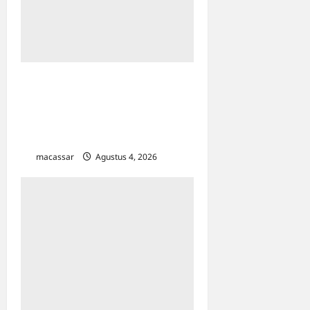
KPP Pratama Mamuju Gelar
Bimtek Coretax untuk SKPD
Sulbar, Sasar Efisiensi
Pelaporan SPT Masa PPN
macassar
Agustus 4, 2026
0