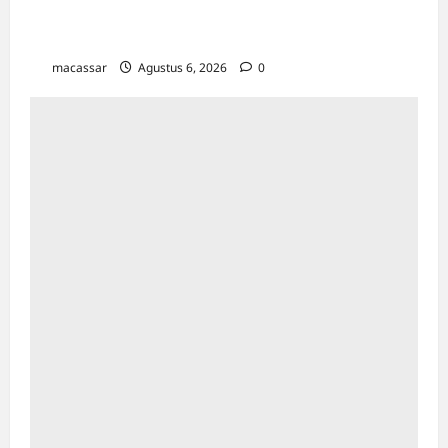
TP PKK Makassar Edukasi 300 Ibu Hamil &
Kader untuk Cegah Stunting
macassar
Agustus 6, 2026
0