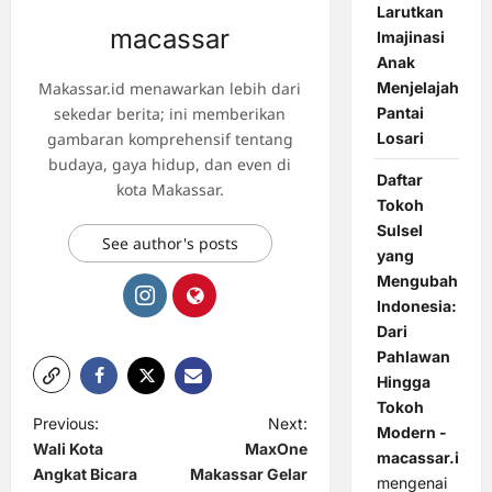
Larutkan
macassar
Imajinasi
Anak
Makassar.id menawarkan lebih dari
Menjelajah
sekedar berita; ini memberikan
Pantai
gambaran komprehensif tentang
Losari
budaya, gaya hidup, dan even di
Daftar
kota Makassar.
Tokoh
Sulsel
See author's posts
yang
Mengubah
Indonesia:
Dari
Pahlawan
Hingga
Tokoh
P
Previous:
Next:
Modern -
Wali Kota
MaxOne
o
macassar.id
Angkat Bicara
Makassar Gelar
mengenai