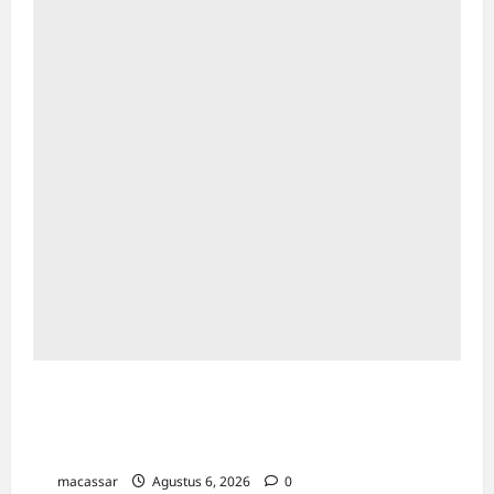
HUT ke-102 PDAM Makassar: Appi
Instruksikan Peningkatan Kualitas Layanan &
Efisiensi Likuiditas
macassar
Agustus 6, 2026
0