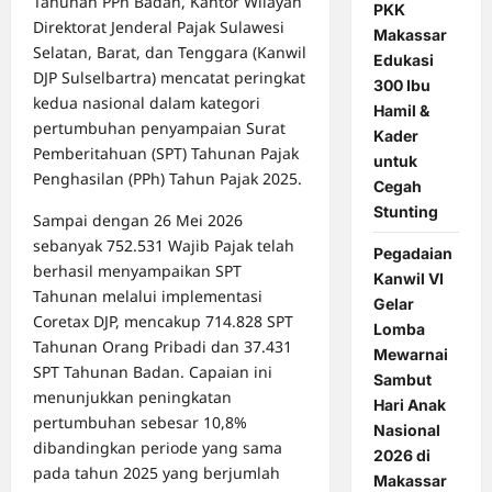
Tahunan PPh Badan, Kantor Wilayah
PKK
Direktorat Jenderal Pajak Sulawesi
Makassar
Selatan, Barat, dan Tenggara (Kanwil
Edukasi
DJP Sulselbartra) mencatat peringkat
300 Ibu
kedua nasional dalam kategori
Hamil &
pertumbuhan penyampaian Surat
Kader
Pemberitahuan (SPT) Tahunan Pajak
untuk
Penghasilan (PPh) Tahun Pajak 2025.
Cegah
Stunting
Sampai dengan 26 Mei 2026
sebanyak 752.531 Wajib Pajak telah
Pegadaian
berhasil menyampaikan SPT
Kanwil VI
Tahunan melalui implementasi
Gelar
Coretax DJP, mencakup 714.828 SPT
Lomba
Tahunan Orang Pribadi dan 37.431
Mewarnai
SPT Tahunan Badan. Capaian ini
Sambut
menunjukkan peningkatan
Hari Anak
pertumbuhan sebesar 10,8%
Nasional
dibandingkan periode yang sama
2026 di
pada tahun 2025 yang berjumlah
Makassar