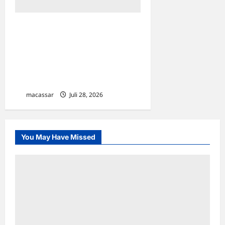
Gandeng Mahasiswa Unhas,
KP2KP Sengkang Gelar
“Pajak Mappadeceng”
Edukasi Warga Desa
Cinnongtabi
macassar
Juli 28, 2026
0
You May Have Missed