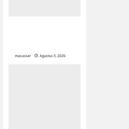
Urus Izin Usaha Langsung
Kena Pajak? KP2KP Makale
Luruskan Mitos Pajak UMKM
di Toraja Utara
macassar
Agustus 3, 2026
0