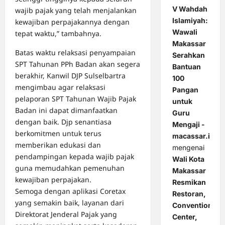
V Wahdah
wajib pajak yang telah menjalankan
Islamiyah:
kewajiban perpajakannya dengan
Wawali
tepat waktu,” tambahnya.
Makassar
Batas waktu relaksasi penyampaian
Serahkan
SPT Tahunan PPh Badan akan segera
Bantuan
berakhir, Kanwil DJP Sulselbartra
100
mengimbau agar relaksasi
Pangan
pelaporan SPT Tahunan Wajib Pajak
untuk
Badan ini dapat dimanfaatkan
Guru
dengan baik. Djp senantiasa
Mengaji -
berkomitmen untuk terus
macassar.id
memberikan edukasi dan
mengenai
pendampingan kepada wajib pajak
Wali Kota
guna memudahkan pemenuhan
Makassar
kewajiban perpajakan.
Resmikan
Semoga dengan aplikasi Coretax
Restoran,
yang semakin baik, layanan dari
Convention
Direktorat Jenderal Pajak yang
Center,