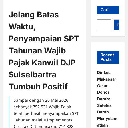
Cari
Jelang Batas
Waktu,
Cari
Penyampaian SPT
Tahunan Wajib
Recent
Posts
Pajak Kanwil DJP
Sulselbartra
Dinkes
Makassar
Tumbuh Positif
Gelar
Donor
Darah:
Sampai dengan 26 Mei 2026
Setetes
sebanyak 752.531 Wajib Pajak
Darah
telah berhasil menyampaikan SPT
Menyelam
Tahunan melalui implementasi
atkan
Coretax DJP, mencakup 714.828