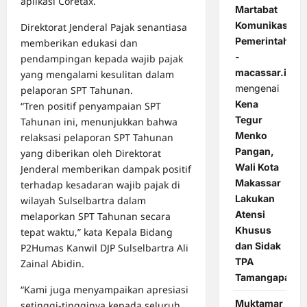
aplikasi Coretax.
Martabat
Komunikasi
Direktorat Jenderal Pajak senantiasa
Pemerintahan
memberikan edukasi dan
-
pendampingan kepada wajib pajak
macassar.id
yang mengalami kesulitan dalam
mengenai
pelaporan SPT Tahunan.
Kena
“Tren positif penyampaian SPT
Tegur
Tahunan ini, menunjukkan bahwa
Menko
relaksasi pelaporan SPT Tahunan
Pangan,
yang diberikan oleh Direktorat
Wali Kota
Jenderal memberikan dampak positif
Makassar
terhadap kesadaran wajib pajak di
Lakukan
wilayah Sulselbartra dalam
Atensi
melaporkan SPT Tahunan secara
Khusus
tepat waktu,” kata Kepala Bidang
dan Sidak
P2Humas Kanwil DJP Sulselbartra Ali
TPA
Zainal Abidin.
Tamangapa
“Kami juga menyampaikan apresiasi
Muktamar
setinggi-tingginya kepada seluruh