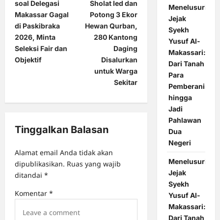
s
soal Delegasi
Sholat Ied dan
Menelusuri
t
Makassar Gagal
Potong 3 Ekor
Jejak
di Paskibraka
Hewan Qurban,
n
Syekh
2026, Minta
280 Kantong
Yusuf Al-
a
Seleksi Fair dan
Daging
Makassari:
Objektif
Disalurkan
v
Dari Tanah
untuk Warga
Para
i
Sekitar
Pemberani
g
hingga
a
Jadi
Pahlawan
t
Tinggalkan Balasan
Dua
i
Negeri
o
Alamat email Anda tidak akan
Menelusuri
dipublikasikan.
Ruas yang wajib
n
Jejak
ditandai
*
Syekh
Komentar
*
Yusuf Al-
Makassari:
Dari Tanah