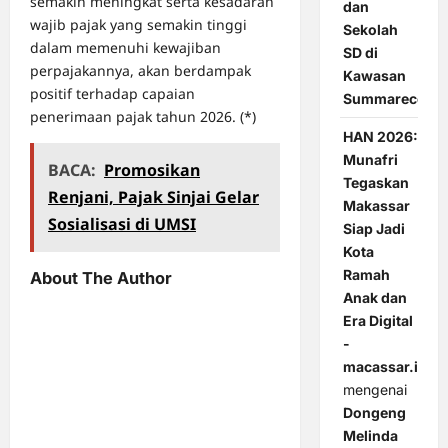
semakin meningkat serta kesadaran
dan
wajib pajak yang semakin tinggi
Sekolah
dalam memenuhi kewajiban
SD di
perpajakannya, akan berdampak
Kawasan
positif terhadap capaian
Summarecon
penerimaan pajak tahun 2026. (*)
HAN 2026:
Munafri
BACA:
Promosikan
Tegaskan
Renjani, Pajak Sinjai Gelar
Makassar
Sosialisasi di UMSI
Siap Jadi
Kota
Ramah
About The Author
Anak dan
Era Digital
-
macassar.id
mengenai
Dongeng
Melinda