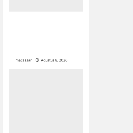
Ultah ke-64 Hotel Indonesia
Kempinski Jakarta: Usung
Tema Ādi Kartā &
Penghormatan Warisan
Sukarno
macassar
Agustus 8, 2026
0