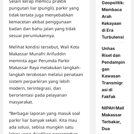
Selain kerap memicu praktik
Geopolitik:
pungutan liar (pungli), parkir yang
Membaca
tidak tertata juga menyebabkan
Arah
kemacetan akibat penggunaan
Kekayaan
badan dan bahu jalan yang tidak
di Era
sesuai peruntukannya.
Turbulensi
Melihat kondisi tersebut, Wali Kota
Unhas
Makassar Munafri Arifuddin
Riset dan
meminta agar Perumda Parkir
Pendampin
Makassar Raya melakukan langkah-
gan
langkah terobosan melalui penataan
Kawasan
sistem perparkiran yang lebih
Transmigr
modern, terintegrasi, dan
asi di
berorientasi pada pelayanan
Fakfak
masyarakat.
NIPAH Mall
“Berbagai laporan yang masuk soal
Makassar
parkir liar banyak sekali. Kita mau
Terbakar,
ada solusi, sebisa mungkin satu
Dua
lokasi yang dijadikan percontohan