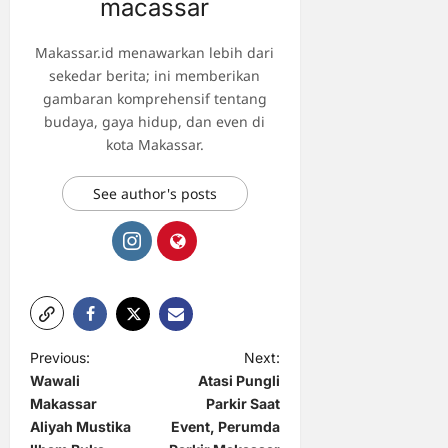
macassar
Makassar.id menawarkan lebih dari
sekedar berita; ini memberikan
gambaran komprehensif tentang
budaya, gaya hidup, dan even di
kota Makassar.
See author's posts
P
Previous:
Next:
Wawali
Atasi Pungli
o
Makassar
Parkir Saat
s
Aliyah Mustika
Event, Perumda