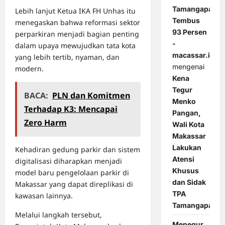
Tamangapa
Lebih lanjut Ketua IKA FH Unhas itu
Tembus
menegaskan bahwa reformasi sektor
93 Persen
perparkiran menjadi bagian penting
-
dalam upaya mewujudkan tata kota
macassar.id
yang lebih tertib, nyaman, dan
mengenai
modern.
Kena
Tegur
BACA:
PLN dan Komitmen
Menko
Terhadap K3: Mencapai
Pangan,
Zero Harm
Wali Kota
Makassar
Lakukan
Kehadiran gedung parkir dan sistem
Atensi
digitalisasi diharapkan menjadi
Khusus
model baru pengelolaan parkir di
dan Sidak
Makassar yang dapat direplikasi di
TPA
kawasan lainnya.
Tamangapa
Melalui langkah tersebut,
Menegur