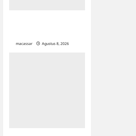
Maxim Resmi
Mengoperasikan Layanan
Bajaj Hemat di Kota Palopo
macassar
Agustus 8, 2026
0