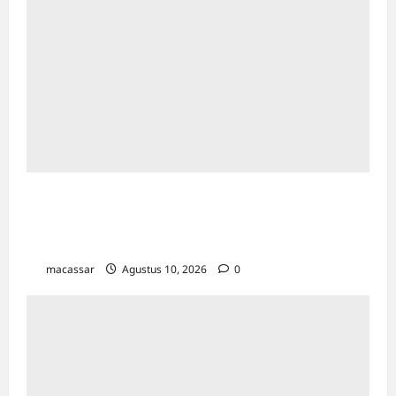
Pimpin Apel Kejati Sulsel, Aspidmil
Tegaskan Kedisiplinan dan Kesiapan
Penyambutan Kajati Baru
macassar
Agustus 10, 2026
0