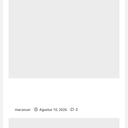
Paradoks Emas di Tengah Ketegangan
Geopolitik: Membaca Arah Kekayaan di Era
Turbulensi
macassar
Agustus 10, 2026
0