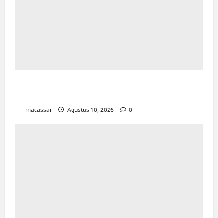
Kota Makassar Jadi Percontohan Nasional
Kelurahan Sadar HAM, Ini 2 Wilayahnya
macassar
Agustus 10, 2026
0