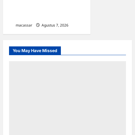
Kejar Penunggak Pajak,
Bapenda Makassar Gandeng
Kejaksaan Turun Lapangan
macassar
Agustus 7, 2026
0
You May Have Missed