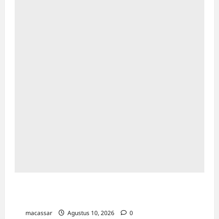
Unhas Riset dan Pendampingan Kawasan
Transmigrasi di Fakfak
macassar
Agustus 10, 2026
0