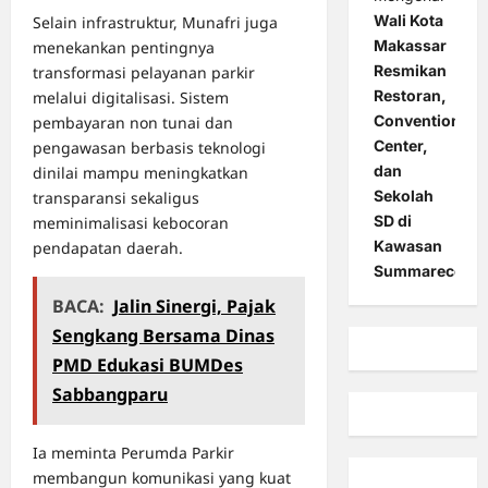
Wali Kota
Selain infrastruktur, Munafri juga
Makassar
menekankan pentingnya
Resmikan
transformasi pelayanan parkir
Restoran,
melalui digitalisasi. Sistem
Convention
pembayaran non tunai dan
Center,
pengawasan berbasis teknologi
dan
dinilai mampu meningkatkan
Sekolah
transparansi sekaligus
SD di
meminimalisasi kebocoran
Kawasan
pendapatan daerah.
Summarecon
BACA:
Jalin Sinergi, Pajak
Sengkang Bersama Dinas
PMD Edukasi BUMDes
Sabbangparu
Ia meminta Perumda Parkir
membangun komunikasi yang kuat