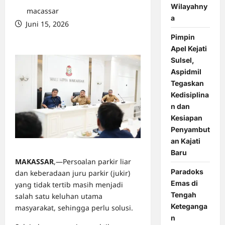
Wilayahny
macassar
a
Juni 15, 2026
0 comments
Pimpin
Apel Kejati
Sulsel,
Aspidmil
Tegaskan
Kedisiplina
n dan
Kesiapan
Penyambut
an Kajati
Baru
MAKASSAR
,—Persoalan parkir liar
Paradoks
dan keberadaan juru parkir (jukir)
Emas di
yang tidak tertib masih menjadi
Tengah
salah satu keluhan utama
Keteganga
masyarakat, sehingga perlu solusi.
n