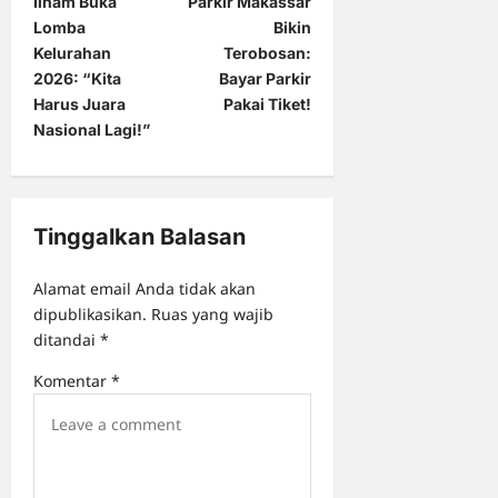
t
Ilham Buka
Parkir Makassar
Lomba
Bikin
n
Kelurahan
Terobosan:
a
2026: “Kita
Bayar Parkir
Harus Juara
Pakai Tiket!
v
Nasional Lagi!”
i
g
a
Tinggalkan Balasan
t
i
Alamat email Anda tidak akan
o
dipublikasikan.
Ruas yang wajib
ditandai
*
n
Komentar
*