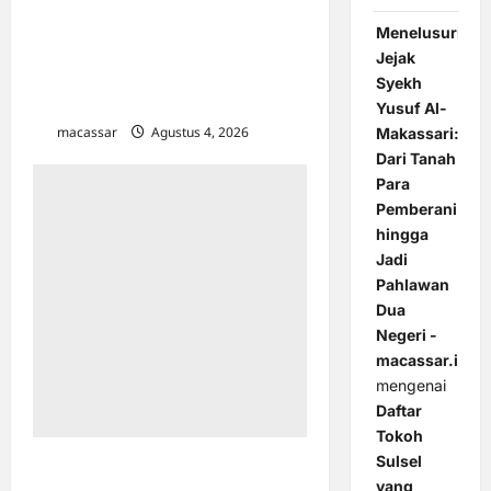
Hadir Bersama Dua Menteri,
Menelusuri
Wali Kota Makassar Siap
Jejak
Perkuat Ekonomi
Syekh
Kerakyatan Lewat KDKMP
Yusuf Al-
macassar
Agustus 4, 2026
0
Makassari:
Dari Tanah
Para
Pemberani
hingga
Jadi
Pahlawan
Dua
Negeri -
macassar.id
mengenai
Daftar
Tokoh
Sulsel
Kunci Lolos Wawancara
yang