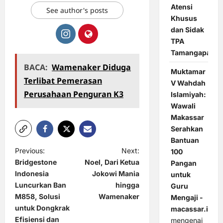
Atensi
See author's posts
Khusus
dan Sidak
TPA
Tamangapa
BACA:
Wamenaker Diduga
Muktamar
Terlibat Pemerasan
V Wahdah
Perusahaan Penguran K3
Islamiyah:
Wawali
Makassar
Serahkan
Bantuan
P
Previous:
Next:
100
Bridgestone
Noel, Dari Ketua
Pangan
o
Indonesia
Jokowi Mania
untuk
s
Luncurkan Ban
hingga
Guru
t
M858, Solusi
Wamenaker
Mengaji -
untuk Dongkrak
macassar.id
n
Efisiensi dan
mengenai