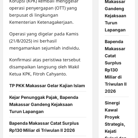
Korupsi (KPK) kembali menggelar
Makassar
operasi penyergapan (OTT) yang
Gandeng
berpusat di lingkungan
Kejaksaan
Kementerian Ketenagakerjaan.
Turun
Lapangan
Operasi yang digelar pada Kamis
(21/8/2025) ini berhasil
Bapenda
mengamankan sejumlah individu.
Makassar
Catat
Konfirmasi atas peristiwa tersebut
Surplus
disampaikan langsung oleh Wakil
Rp130
Ketua KPK, Fitroh Cahyanto.
Miliar di
Triwulan II
TP PKK Makassar Gelar Kajian Islam
2026
Kejar Penunggak Pajak, Bapenda
Sinergi
Makassar Gandeng Kejaksaan
Kawal
Turun Lapangan
Proyek
Bapenda Makassar Catat Surplus
Strategis,
Rp130 Miliar di Triwulan II 2026
Kejati