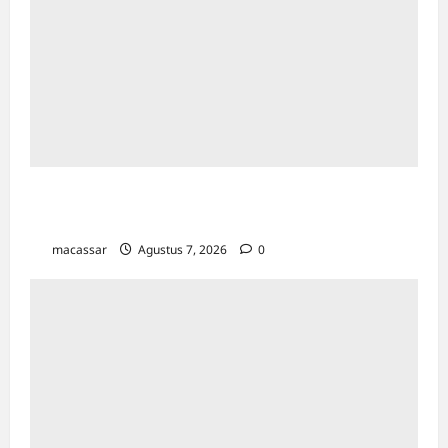
Kejar Penunggak Pajak, Bapenda Makassar
Gandeng Kejaksaan Turun Lapangan
macassar
Agustus 7, 2026
0