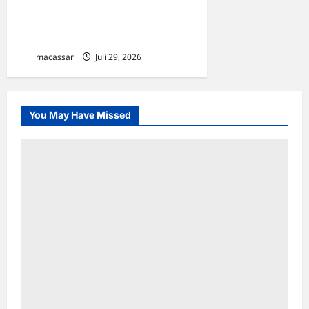
Sekolah, The Japan
Foundation Gelar Sosialisasi
di Denpasar dan Makassar
macassar
Juli 29, 2026
0
You May Have Missed