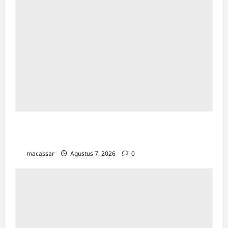
Bapenda Makassar Catat Surplus Rp130
Miliar di Triwulan II 2026
macassar
Agustus 7, 2026
0