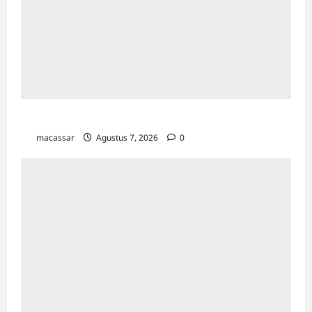
TP PKK Makassar Gelar Kajian Islam
macassar
Agustus 7, 2026
0