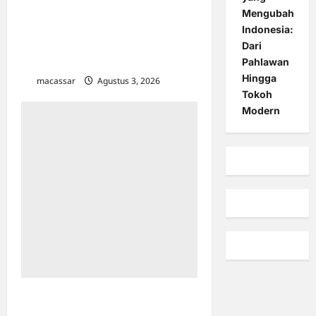
Beasiswa Sobat Bumi 2026:
Mengubah
Pertamina Foundation Bekali
Indonesia:
Lebih dari 500 Calon
Dari
Awardee
Pahlawan
Hingga
macassar
Agustus 3, 2026
0
Tokoh
Modern
Dorong Bahasa Jepang di