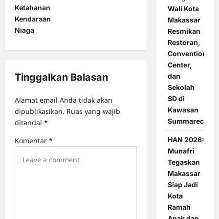
a
Ketahanan
Wali Kota
Kendaraan
v
Makassar
Niaga
Resmikan
i
Restoran,
g
Convention
a
Center,
Tinggalkan Balasan
dan
t
Sekolah
i
SD di
Alamat email Anda tidak akan
Kawasan
o
dipublikasikan.
Ruas yang wajib
Summarecon
ditandai
*
n
HAN 2026:
Komentar
*
Munafri
Tegaskan
Makassar
Siap Jadi
Kota
Ramah
Anak dan