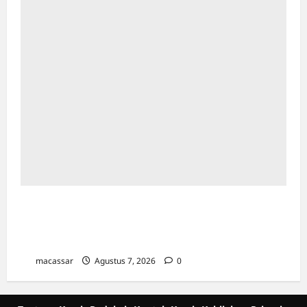
Sinergi Kawal Proyek Strategis, Kejati Sulsel
dan Angkasa Pura Indonesia Resmi Tekan
PKS
macassar
Agustus 7, 2026
0