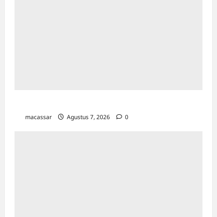
TP PKK Makassar Gelar Kajian Islam
macassar
Agustus 7, 2026
0