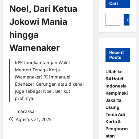
Cari
Noel, Dari Ketua
Jokowi Mania
Cari
hingga
Wamenaker
Recent
Posts
KPK tangkap tangan Wakil
Menteri Tenaga Kerja
Ultah ke-
(Wamenaker) RI Immanuel
64 Hotel
Ebenezer Gerungan atau dikenal
Indonesia
juga sebagai Noel. Berikut
Kempinski
profilnya:
Jakarta:
Usung
macassar
Tema Ādi
Agustus 21, 2025
Kartā &
0 comments
Penghorm
atan