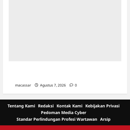
Kejar Penunggak Pajak, Bapenda Makassar
Gandeng Kejaksaan Turun Lapangan
macassar
Agustus 7, 2026
0
Tentang Kami
Redaksi
Kontak Kami
Kebijakan Privasi
Pedoman Media Cyber
Standar Perlindungan Profesi Wartawan
Arsip