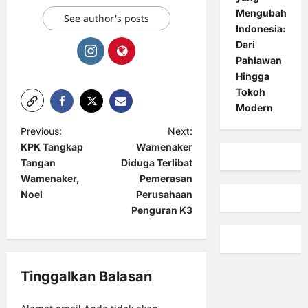
Mengubah
See author's posts
Indonesia:
Dari
Pahlawan
Hingga
Tokoh
Modern
P
Previous:
Next:
KPK Tangkap
Wamenaker
o
Tangan
Diduga Terlibat
s
Wamenaker,
Pemerasan
t
Noel
Perusahaan
Penguran K3
n
a
v
Tinggalkan Balasan
i
g