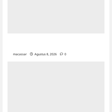
Maxim Resmi Mengoperasikan Layanan
Bajaj Hemat di Kota Palopo
macassar
Agustus 8, 2026
0