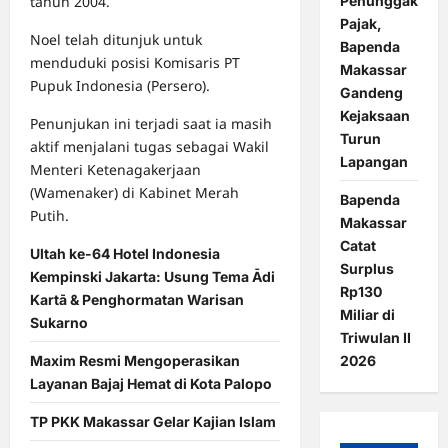
Penunggak
tahun 2004.
Pajak,
Noel telah ditunjuk untuk
Bapenda
menduduki posisi Komisaris PT
Makassar
Pupuk Indonesia (Persero).
Gandeng
Kejaksaan
Penunjukan ini terjadi saat ia masih
Turun
aktif menjalani tugas sebagai Wakil
Lapangan
Menteri Ketenagakerjaan
(Wamenaker) di Kabinet Merah
Bapenda
Putih.
Makassar
Catat
Ultah ke-64 Hotel Indonesia
Surplus
Kempinski Jakarta: Usung Tema Ādi
Rp130
Kartā & Penghormatan Warisan
Miliar di
Sukarno
Triwulan II
2026
Maxim Resmi Mengoperasikan
Layanan Bajaj Hemat di Kota Palopo
TP PKK Makassar Gelar Kajian Islam