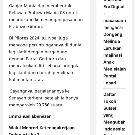
Ganjar Mania dan membentuk
Era Digital
Relawan Prabowo Mania 08 untuk
-
mendukung kemenangan pasangan
macassar.id
Prabowo-Gibran.
mengenai
Dongeng
Di Pilpres 2024 itu, Noel juga
Melinda
mencoba peruntungannya di dunia
Larutkan
legislatif dengan bergabung
Imajinasi
dengan Partai Gerindra dan
Anak
mencalonkan diri sebagai anggota
Menjelajah
legislatif dari daerah pemilihan
Pantai
Kalimantan Utara.
Losari
Sayangnya, perjalanannya ke
Daftar
Senayan terhenti setelah ia hanya
Tokoh
memperoleh 29.786 suara.
Sulsel
yang
Immanuel Ebenezer
Mengubah
Wakil Menteri Ketenagakerjaan
Indonesia:
Indonesia ke-3