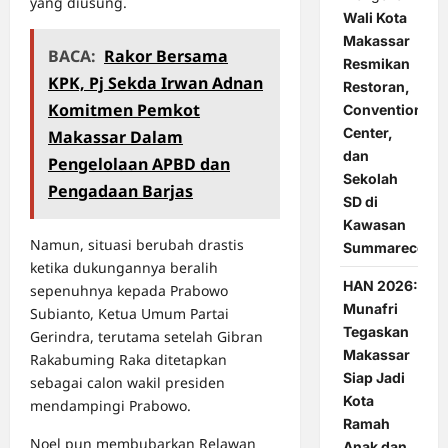
yang diusung.
Wali Kota
Makassar
BACA:
Rakor Bersama
Resmikan
KPK, Pj Sekda Irwan Adnan
Restoran,
Komitmen Pemkot
Convention
Center,
Makassar Dalam
dan
Pengelolaan APBD dan
Sekolah
Pengadaan Barjas
SD di
Kawasan
Namun, situasi berubah drastis
Summarecon
ketika dukungannya beralih
HAN 2026:
sepenuhnya kepada Prabowo
Munafri
Subianto, Ketua Umum Partai
Tegaskan
Gerindra, terutama setelah Gibran
Makassar
Rakabuming Raka ditetapkan
Siap Jadi
sebagai calon wakil presiden
Kota
mendampingi Prabowo.
Ramah
Noel pun membubarkan Relawan
Anak dan