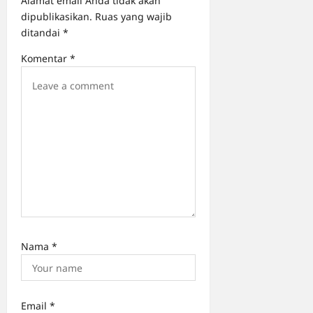
Alamat email Anda tidak akan
a
dipublikasikan.
Ruas yang wajib
ditandai
*
t
i
Komentar
*
o
n
Nama
*
Email
*