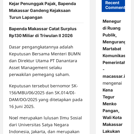
Recent
Kejar Penunggak Pajak, Bapenda
Comments
Makassar Gandeng Kejaksaan
Turun Lapangan
Menegur
di Ruang
Bapenda Makassar Catat Surplus
Publik,
Rp130 Miliar di Triwulan II 2026
Mengurangi
Dasar pengangkatannya adalah
Martabat
Keputusan Bersama Menteri BUMN
Komunikasi
dan Direktur Utama PT Danantara
Pemerintahan
Asset Management selaku
-
perwakilan pemegang saham.
macassar.id
mengenai
Keputusan tersebut bernomor SK-
Kena
156/MBU/06/2025 dan SK.014/DI-
Tegur
DAM/DO/2025 yang ditetapkan pada
Menko
16 Juni 2025.
Pangan,
Noel merupakan lulusan Ilmu Sosial
Wali Kota
dari Universitas Satya Negara
Makassar
Indonesia, Jakarta, dan merupakan
Lakukan