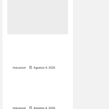
Hadir Bersama Dua Menteri,
Wali Kota Makassar Siap
Perkuat Ekonomi
Kerakyatan Lewat KDKMP
macassar
Agustus 4, 2026
0
Anggota DPR RI Achmad
Daeng Se’re Serahkan 100
Kursi ke Kecamatan
Pattallassang
macassar
Agustus 4, 2026
0