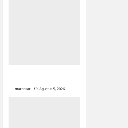
Profil Hafid Abbas: Pakar
Pendidikan yang Ahli HAM
macassar
Agustus 5, 2026
0