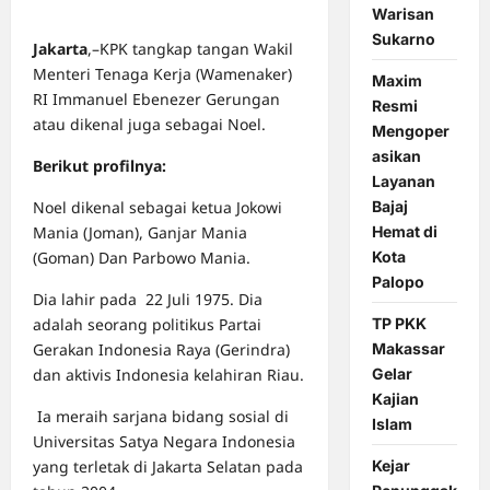
Warisan
Sukarno
Jakarta
,–KPK tangkap tangan Wakil
Menteri Tenaga Kerja (Wamenaker)
Maxim
RI Immanuel Ebenezer Gerungan
Resmi
atau dikenal juga sebagai Noel.
Mengoper
asikan
Berikut profilnya:
Layanan
Bajaj
Noel dikenal sebagai ketua Jokowi
Hemat di
Mania (Joman), Ganjar Mania
Kota
(Goman) Dan Parbowo Mania.
Palopo
Dia lahir pada 22 Juli 1975. Dia
TP PKK
adalah seorang politikus Partai
Makassar
Gerakan Indonesia Raya (Gerindra)
Gelar
dan aktivis Indonesia kelahiran Riau.
Kajian
Ia meraih sarjana bidang sosial di
Islam
Universitas Satya Negara Indonesia
Kejar
yang terletak di Jakarta Selatan pada