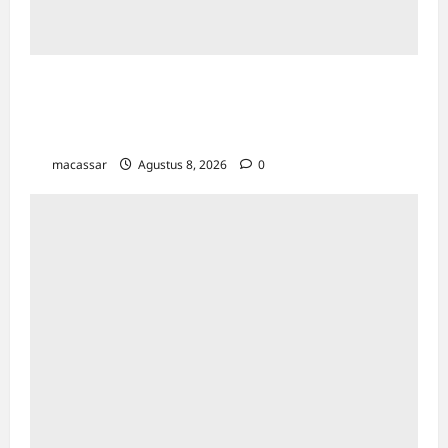
Ultah ke-64 Hotel Indonesia Kempinski
Jakarta: Usung Tema Ādi Kartā &
Penghormatan Warisan Sukarno
macassar
Agustus 8, 2026
0