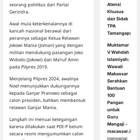
seorang politikus dari Partai
Atensi
Gerindra.
Khusus
dan Sidak
Awal mula keterkenalannya di
TPA
kancah nasional berawal dari
Tamangapa
perannya sebagai Ketua Relawan
Jokowi Mania (Joman) yang dengan
Muktamar
militan mendukung pasangan Joko
V Wahdah
Widodo (Jokowi) dan Ma’ruf Amin
Islamiyah:
pada Pilpres 2019.
Wawali
Makassar
Menjelang Pilpres 2024, awalnya
Serahkan
Noel menunjukkan dukungannya
Bantuan
kepada Ganjar Pranowo sebagai
100
calon presiden, bahkan membentuk
Pangan
relawan Ganjar Mania.
untuk
Guru
Langkah ini menuai ketegangan
Mengaji -
karena dilakukan saat PDI-P belum
macassar.id
secara resmi mengumumkan calon
mengenai